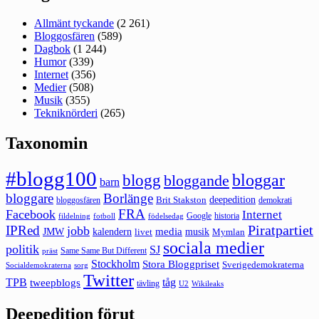
Allmänt tyckande
(2 261)
Bloggosfären
(589)
Dagbok
(1 244)
Humor
(339)
Internet
(356)
Medier
(508)
Musik
(355)
Tekniknörderi
(265)
Taxonomin
#blogg100
bloggar
blogg
bloggande
barn
bloggare
Borlänge
deepedition
Brit Stakston
bloggosfären
demokrati
FRA
Facebook
Internet
Google
historia
fildelning
fotboll
födelsedag
Piratpartiet
IPRed
jobb
kalendern
media
JMW
livet
musik
Mymlan
sociala medier
politik
SJ
Same Same But Different
präst
Stockholm
Stora Bloggpriset
Sverigedemokraterna
sorg
Socialdemokraterna
Twitter
TPB
tåg
tweepblogs
tävling
U2
Wikileaks
Deepedition förut