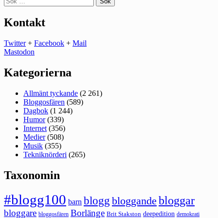
efter:
Kontakt
Twitter
+
Facebook
+
Mail
Mastodon
Kategorierna
Allmänt tyckande
(2 261)
Bloggosfären
(589)
Dagbok
(1 244)
Humor
(339)
Internet
(356)
Medier
(508)
Musik
(355)
Tekniknörderi
(265)
Taxonomin
#blogg100
bloggar
blogg
bloggande
barn
bloggare
Borlänge
deepedition
Brit Stakston
bloggosfären
demokrati