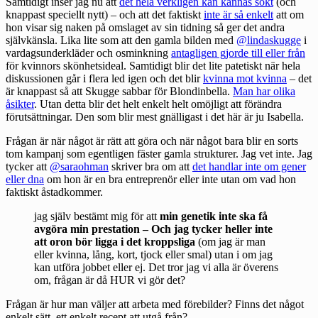
Samtidigt inser jag nu att
det hela verkligen kan kännas sökt
(och
knappast speciellt nytt) – och att det faktiskt
inte är så enkelt
att om
hon visar sig naken på omslaget av sin tidning så ger det andra
självkänsla. Lika lite som att den gamla bilden med
@lindaskugge
i
vardagsunderkläder och osminkning
antagligen gjorde till eller från
för kvinnors skönhetsideal. Samtidigt blir det lite patetiskt när hela
diskussionen går i flera led igen och det blir
kvinna mot kvinna
– det
är knappast så att Skugge sabbar för Blondinbella.
Man har olika
åsikter
. Utan detta blir det helt enkelt helt omöjligt att förändra
förutsättningar. Den som blir mest gnälligast i det här är ju Isabella.
Frågan är när något är rätt att göra och när något bara blir en sorts
tom kampanj som egentligen fäster gamla strukturer. Jag vet inte. Jag
tycker att
@saraohman
skriver bra om att
det handlar inte om gener
eller dna
om hon är en bra entreprenör eller inte utan om vad hon
faktiskt åstadkommer.
jag själv bestämt mig för att
min genetik inte ska få
avgöra min prestation – Och jag tycker heller inte
att oron bör ligga i det kroppsliga
(om jag är man
eller kvinna, lång, kort, tjock eller smal) utan i om jag
kan utföra jobbet eller ej. Det tror jag vi alla är överens
om, frågan är då HUR vi gör det?
Frågan är hur man väljer att arbeta med förebilder? Finns det något
enkelt sätt, ett enkelt recept att utgå från?