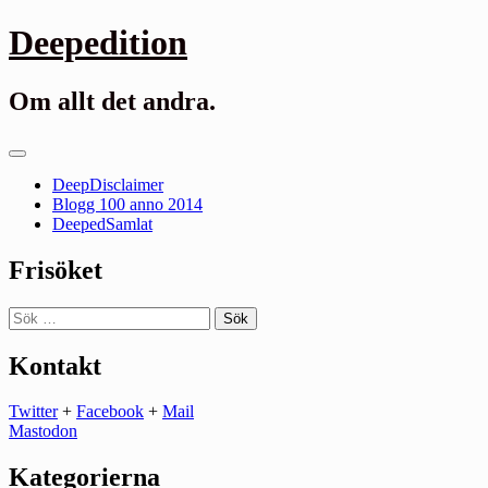
Gå
Deepedition
till
innehåll
Om allt det andra.
Primär
meny
DeepDisclaimer
Blogg 100 anno 2014
DeepedSamlat
Frisöket
Sök
efter:
Kontakt
Twitter
+
Facebook
+
Mail
Mastodon
Kategorierna