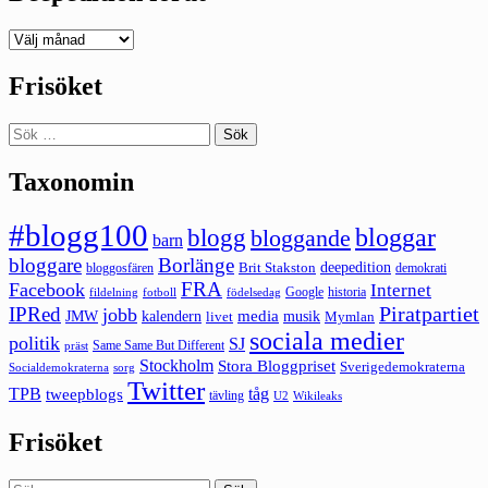
Deepedition
förut
Frisöket
Sök
efter:
Taxonomin
#blogg100
bloggar
blogg
bloggande
barn
bloggare
Borlänge
deepedition
Brit Stakston
bloggosfären
demokrati
FRA
Facebook
Internet
Google
historia
fildelning
fotboll
födelsedag
Piratpartiet
IPRed
jobb
kalendern
media
JMW
livet
musik
Mymlan
sociala medier
politik
SJ
Same Same But Different
präst
Stockholm
Stora Bloggpriset
Sverigedemokraterna
sorg
Socialdemokraterna
Twitter
TPB
tåg
tweepblogs
tävling
U2
Wikileaks
Frisöket
Sök