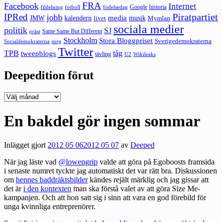
FRA
Facebook
Internet
Google
historia
fildelning
fotboll
födelsedag
Piratpartiet
IPRed
jobb
kalendern
media
JMW
livet
musik
Mymlan
sociala medier
politik
SJ
Same Same But Different
präst
Stockholm
Stora Bloggpriset
Sverigedemokraterna
sorg
Socialdemokraterna
Twitter
TPB
tåg
tweepblogs
tävling
U2
Wikileaks
Deepedition förut
Deepedition
förut
En bakdel gör ingen sommar
Inlägget gjort
2012 05 06
2012 05 07
av
Deeped
När jag läste vad
@lowengrip
valde att göra på Egoboosts framsida
i senaste numret tyckte jag automatiskt det var rätt bra. Diskussionen
om
hennes baddräktsbilder
kändes rejält märklig och jag gissar att
det är
i den kontexten
man ska förstå valet av att göra Size Me-
kampanjen. Och att hon satt sig i sinn att vara en god förebild för
unga kvinnliga entreprenörer.