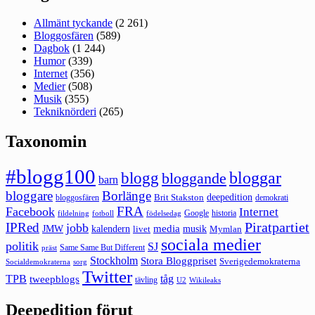
Allmänt tyckande
(2 261)
Bloggosfären
(589)
Dagbok
(1 244)
Humor
(339)
Internet
(356)
Medier
(508)
Musik
(355)
Tekniknörderi
(265)
Taxonomin
#blogg100
bloggar
blogg
bloggande
barn
bloggare
Borlänge
deepedition
Brit Stakston
bloggosfären
demokrati
FRA
Facebook
Internet
Google
historia
fildelning
fotboll
födelsedag
Piratpartiet
IPRed
jobb
kalendern
media
JMW
livet
musik
Mymlan
sociala medier
politik
SJ
Same Same But Different
präst
Stockholm
Stora Bloggpriset
Sverigedemokraterna
sorg
Socialdemokraterna
Twitter
TPB
tåg
tweepblogs
tävling
U2
Wikileaks
Deepedition förut