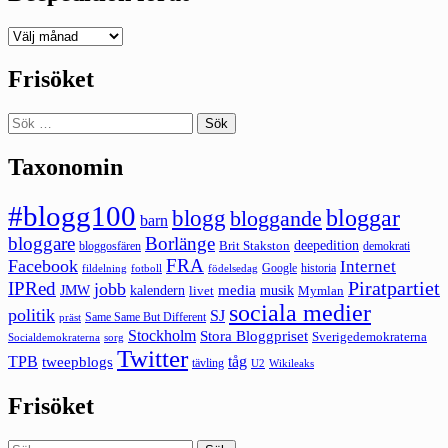
Deepedition
förut
Frisöket
Sök
efter:
Taxonomin
#blogg100
bloggar
blogg
bloggande
barn
bloggare
Borlänge
deepedition
Brit Stakston
bloggosfären
demokrati
FRA
Facebook
Internet
Google
historia
fildelning
fotboll
födelsedag
Piratpartiet
IPRed
jobb
kalendern
media
JMW
livet
musik
Mymlan
sociala medier
politik
SJ
Same Same But Different
präst
Stockholm
Stora Bloggpriset
Sverigedemokraterna
sorg
Socialdemokraterna
Twitter
TPB
tåg
tweepblogs
tävling
U2
Wikileaks
Frisöket
Sök