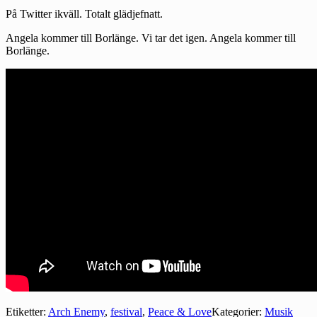
På Twitter ikväll. Totalt glädjefnatt.
Angela kommer till Borlänge. Vi tar det igen. Angela kommer till
Borlänge.
Etiketter:
Arch Enemy
,
festival
,
Peace & Love
Kategorier:
Musik