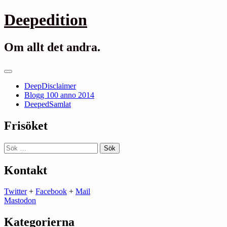
Gå
Deepedition
till
innehåll
Om allt det andra.
Primär
meny
DeepDisclaimer
Blogg 100 anno 2014
DeepedSamlat
Frisöket
Sök
efter:
Kontakt
Twitter
+
Facebook
+
Mail
Mastodon
Kategorierna