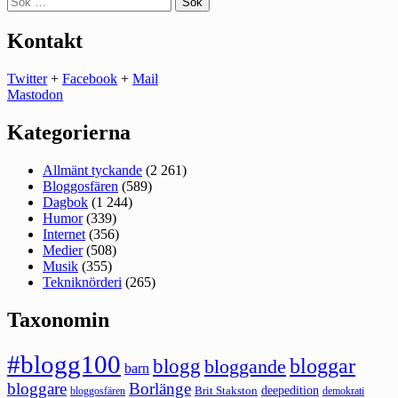
efter:
Kontakt
Twitter
+
Facebook
+
Mail
Mastodon
Kategorierna
Allmänt tyckande
(2 261)
Bloggosfären
(589)
Dagbok
(1 244)
Humor
(339)
Internet
(356)
Medier
(508)
Musik
(355)
Tekniknörderi
(265)
Taxonomin
#blogg100
bloggar
blogg
bloggande
barn
bloggare
Borlänge
deepedition
Brit Stakston
bloggosfären
demokrati