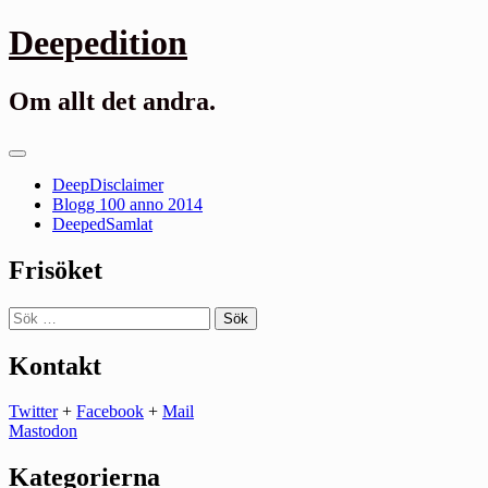
Gå
Deepedition
till
innehåll
Om allt det andra.
Primär
meny
DeepDisclaimer
Blogg 100 anno 2014
DeepedSamlat
Frisöket
Sök
efter:
Kontakt
Twitter
+
Facebook
+
Mail
Mastodon
Kategorierna