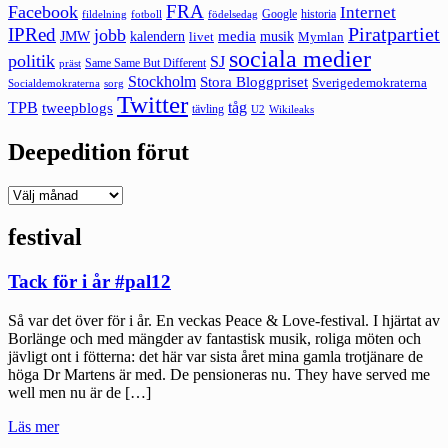
FRA
Facebook
Internet
Google
historia
fildelning
fotboll
födelsedag
Piratpartiet
IPRed
jobb
kalendern
media
JMW
livet
musik
Mymlan
sociala medier
politik
SJ
Same Same But Different
präst
Stockholm
Stora Bloggpriset
Sverigedemokraterna
sorg
Socialdemokraterna
Twitter
TPB
tåg
tweepblogs
tävling
U2
Wikileaks
Deepedition förut
Deepedition
förut
festival
Tack för i år #pal12
Så var det över för i år. En veckas Peace & Love-festival. I hjärtat av
Borlänge och med mängder av fantastisk musik, roliga möten och
jävligt ont i fötterna: det här var sista året mina gamla trotjänare de
höga Dr Martens är med. De pensioneras nu. They have served me
well men nu är de […]
"Tack
Läs mer
för