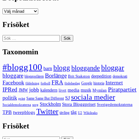
Deepedition
förut
Frisöket
Sök
efter:
Taxonomin
#blogg100
bloggar
blogg
bloggande
barn
bloggare
Borlänge
deepedition
Brit Stakston
bloggosfären
demokrati
FRA
Facebook
Internet
Google
historia
fildelning
fotboll
födelsedag
Piratpartiet
IPRed
jobb
kalendern
media
JMW
livet
musik
Mymlan
sociala medier
politik
SJ
Same Same But Different
präst
Stockholm
Stora Bloggpriset
Sverigedemokraterna
sorg
Socialdemokraterna
Twitter
TPB
tåg
tweepblogs
tävling
U2
Wikileaks
Frisöket
Sök