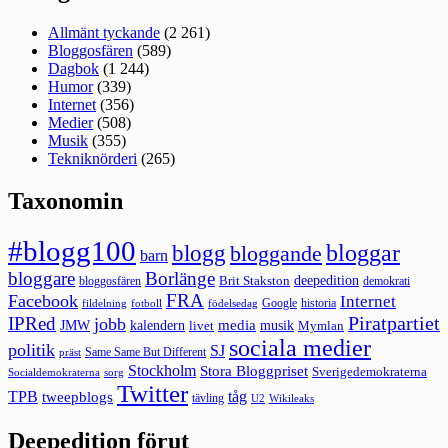
Allmänt tyckande
(2 261)
Bloggosfären
(589)
Dagbok
(1 244)
Humor
(339)
Internet
(356)
Medier
(508)
Musik
(355)
Tekniknörderi
(265)
Taxonomin
#blogg100
bloggar
blogg
bloggande
barn
bloggare
Borlänge
deepedition
Brit Stakston
bloggosfären
demokrati
FRA
Facebook
Internet
Google
historia
fildelning
fotboll
födelsedag
Piratpartiet
IPRed
jobb
kalendern
media
JMW
livet
musik
Mymlan
sociala medier
politik
SJ
Same Same But Different
präst
Stockholm
Stora Bloggpriset
Sverigedemokraterna
sorg
Socialdemokraterna
Twitter
TPB
tåg
tweepblogs
tävling
U2
Wikileaks
Deepedition förut