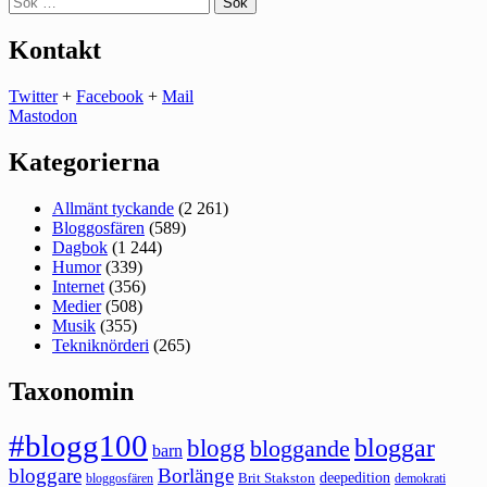
efter:
Kontakt
Twitter
+
Facebook
+
Mail
Mastodon
Kategorierna
Allmänt tyckande
(2 261)
Bloggosfären
(589)
Dagbok
(1 244)
Humor
(339)
Internet
(356)
Medier
(508)
Musik
(355)
Tekniknörderi
(265)
Taxonomin
#blogg100
bloggar
blogg
bloggande
barn
bloggare
Borlänge
deepedition
Brit Stakston
bloggosfären
demokrati