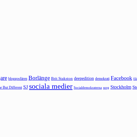
are
Borlänge
Facebook
deepedition
Brit Stakston
bloggosfären
demokrati
fi
sociala medier
SJ
Stockholm
St
 But Different
sorg
Socialdemokraterna