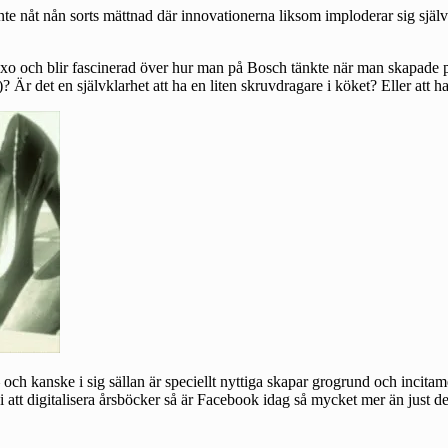
inte nåt nån sorts mättnad där innovationerna liksom imploderar sig sjä
Ixo
och blir fascinerad över hur man på Bosch tänkte när man skapade pr
 Är det en självklarhet att ha en liten skruvdragare i köket? Eller att h
– och kanske i sig sällan är speciellt nyttiga skapar grogrund och incit
 att digitalisera årsböcker så är Facebook idag så mycket mer än just det –