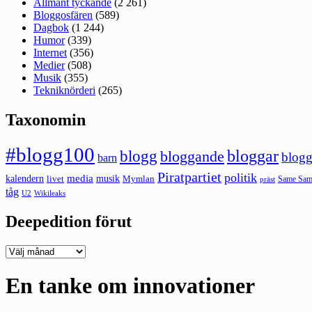
Allmänt tyckande
(2 261)
Bloggosfären
(589)
Dagbok
(1 244)
Humor
(339)
Internet
(356)
Medier
(508)
Musik
(355)
Tekniknörderi
(265)
Taxonomin
#blogg100
bloggar
blogg
bloggande
blogg
barn
Piratpartiet
politik
kalendern
media
livet
musik
Mymlan
Same Same
präst
tåg
U2
Wikileaks
Deepedition förut
Deepedition
förut
En tanke om innovationer