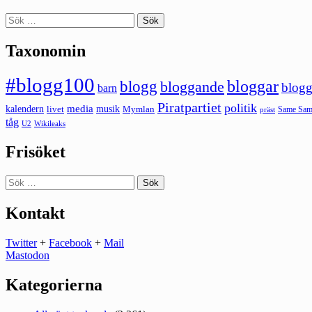
Sök
efter:
Taxonomin
#blogg100
bloggar
blogg
bloggande
blogg
barn
Piratpartiet
politik
kalendern
media
livet
musik
Mymlan
Same Same
präst
tåg
U2
Wikileaks
Frisöket
Sök
efter:
Kontakt
Twitter
+
Facebook
+
Mail
Mastodon
Kategorierna