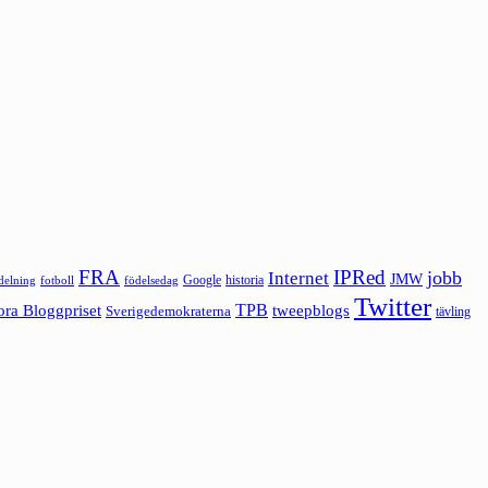
FRA
IPRed
jobb
Internet
JMW
Google
historia
ldelning
fotboll
födelsedag
Twitter
ora Bloggpriset
TPB
tweepblogs
Sverigedemokraterna
tävling