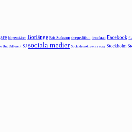
are
Borlänge
Facebook
deepedition
Brit Stakston
bloggosfären
demokrati
fi
sociala medier
SJ
Stockholm
St
 But Different
sorg
Socialdemokraterna