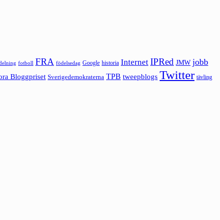
FRA
IPRed
jobb
Internet
JMW
Google
historia
ldelning
fotboll
födelsedag
Twitter
ora Bloggpriset
TPB
tweepblogs
Sverigedemokraterna
tävling