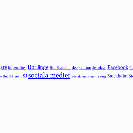
are
Borlänge
Facebook
deepedition
Brit Stakston
bloggosfären
demokrati
fi
sociala medier
SJ
Stockholm
St
 But Different
sorg
Socialdemokraterna