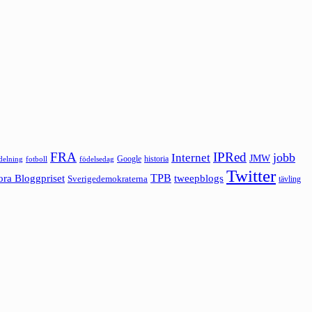
FRA
IPRed
jobb
Internet
JMW
Google
historia
ldelning
fotboll
födelsedag
Twitter
ora Bloggpriset
TPB
tweepblogs
Sverigedemokraterna
tävling