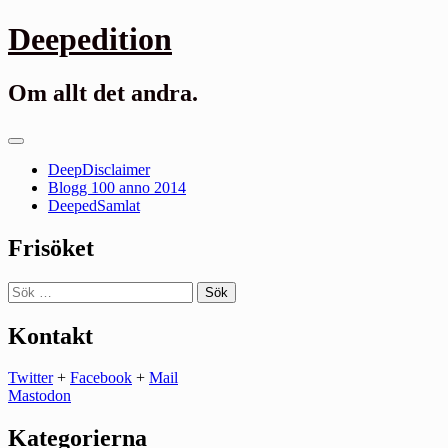
Gå
Deepedition
till
innehåll
Om allt det andra.
Primär
meny
DeepDisclaimer
Blogg 100 anno 2014
DeepedSamlat
Frisöket
Sök
efter:
Kontakt
Twitter
+
Facebook
+
Mail
Mastodon
Kategorierna