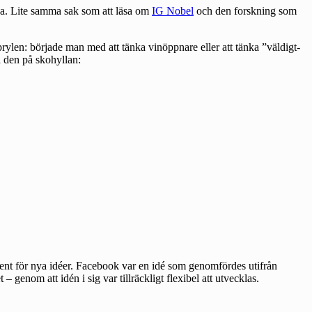
lva. Lite samma sak som att läsa om
IG Nobel
och den forskning som
ylen: började man med att tänka vinöppnare eller att tänka ”väldigt-
a den på skohyllan:
ament för nya idéer. Facebook var en idé som genomfördes utifrån
 genom att idén i sig var tillräckligt flexibel att utvecklas.