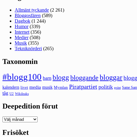
Allmänt tyckande
(2 261)
Bloggosfären
(589)
Dagbok
(1 244)
Humor
(339)
Internet
(356)
Medier
(508)
Musik
(355)
Tekniknörderi
(265)
Taxonomin
#blogg100
bloggar
blogg
bloggande
blogg
barn
Piratpartiet
politik
kalendern
media
livet
musik
Mymlan
Same Same
präst
tåg
U2
Wikileaks
Deepedition förut
Deepedition
förut
Frisöket