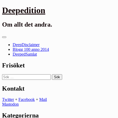
Gå
Deepedition
till
innehåll
Om allt det andra.
Primär
meny
DeepDisclaimer
Blogg 100 anno 2014
DeepedSamlat
Frisöket
Sök
efter:
Kontakt
Twitter
+
Facebook
+
Mail
Mastodon
Kategorierna