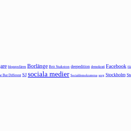
are
Borlänge
Facebook
deepedition
Brit Stakston
bloggosfären
demokrati
fi
sociala medier
SJ
Stockholm
St
 But Different
sorg
Socialdemokraterna