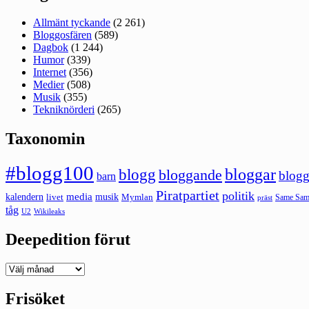
Allmänt tyckande
(2 261)
Bloggosfären
(589)
Dagbok
(1 244)
Humor
(339)
Internet
(356)
Medier
(508)
Musik
(355)
Tekniknörderi
(265)
Taxonomin
#blogg100
bloggar
blogg
bloggande
blogg
barn
Piratpartiet
politik
kalendern
media
livet
musik
Mymlan
Same Same
präst
tåg
U2
Wikileaks
Deepedition förut
Deepedition
förut
Frisöket