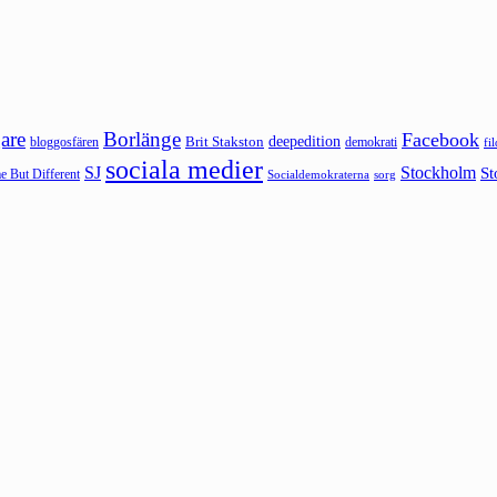
are
Borlänge
Facebook
deepedition
Brit Stakston
bloggosfären
demokrati
fi
sociala medier
SJ
Stockholm
St
 But Different
sorg
Socialdemokraterna