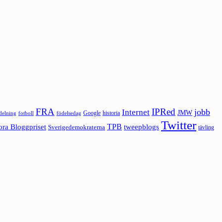
FRA
IPRed
jobb
Internet
JMW
Google
historia
ldelning
fotboll
födelsedag
Twitter
ora Bloggpriset
TPB
tweepblogs
Sverigedemokraterna
tävling