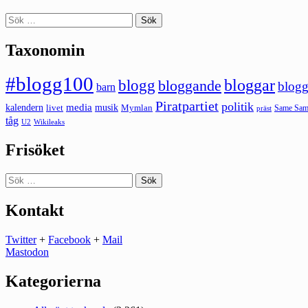
Sök
efter:
Taxonomin
#blogg100
bloggar
blogg
bloggande
blogg
barn
Piratpartiet
politik
kalendern
media
livet
musik
Mymlan
Same Same
präst
tåg
U2
Wikileaks
Frisöket
Sök
efter:
Kontakt
Twitter
+
Facebook
+
Mail
Mastodon
Kategorierna