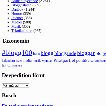
Allmänt tyckande
(2 261)
Bloggosfären
(589)
Dagbok
(1 244)
Humor
(339)
Internet
(356)
Medier
(508)
Musik
(355)
Tekniknörderi
(265)
Taxonomin
#blogg100
bloggar
blogg
bloggande
blogg
barn
Piratpartiet
politik
kalendern
media
livet
musik
Mymlan
Same Same
präst
tåg
U2
Wikileaks
Deepedition förut
Deepedition
förut
Bosch
En tanke om innovationer