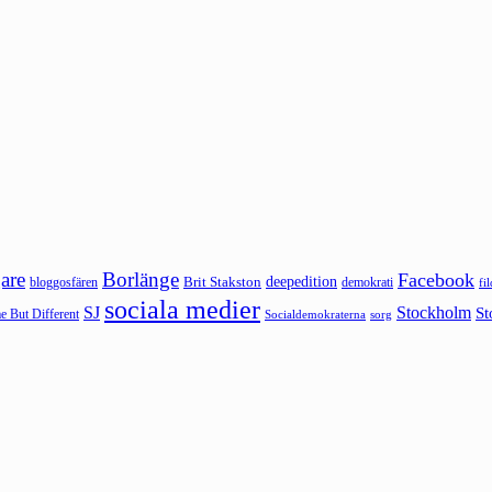
are
Borlänge
Facebook
deepedition
Brit Stakston
bloggosfären
demokrati
fi
sociala medier
SJ
Stockholm
St
 But Different
sorg
Socialdemokraterna