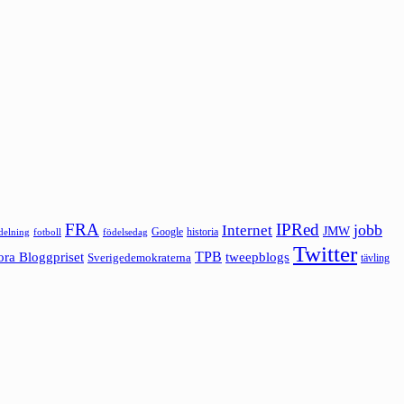
FRA
IPRed
jobb
Internet
JMW
Google
historia
ldelning
fotboll
födelsedag
Twitter
ora Bloggpriset
TPB
tweepblogs
Sverigedemokraterna
tävling