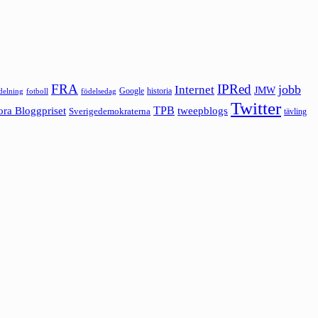
FRA
IPRed
jobb
Internet
JMW
Google
historia
ldelning
fotboll
födelsedag
Twitter
ora Bloggpriset
TPB
tweepblogs
Sverigedemokraterna
tävling