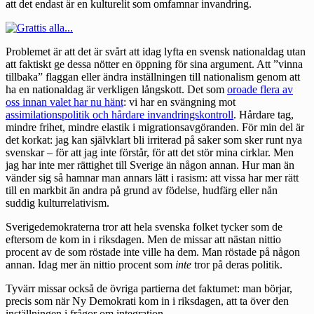
att det endast är en kulturelit som omfamnar invandring.
Problemet är att det är svårt att idag lyfta en svensk nationaldag utan
att faktiskt ge dessa nötter en öppning för sina argument. Att ”vinna
tillbaka” flaggan eller ändra inställningen till nationalism genom att
ha en nationaldag är verkligen långskott. Det som
oroade flera av
oss innan valet har nu hänt
: vi har en svängning mot
assimilationspolitik och hårdare invandringskontroll
. Hårdare tag,
mindre frihet, mindre elastik i migrationsavgöranden. För min del är
det korkat: jag kan självklart bli irriterad på saker som sker runt nya
svenskar – för att jag inte förstår, för att det stör mina cirklar. Men
jag har inte mer rättighet till Sverige än någon annan. Hur man än
vänder sig så hamnar man annars lätt i rasism: att vissa har mer rätt
till en markbit än andra på grund av födelse, hudfärg eller nån
suddig kulturrelativism.
Sverigedemokraterna tror att hela svenska folket tycker som de
eftersom de kom in i riksdagen. Men de missar att nästan nittio
procent av de som röstade inte ville ha dem. Man röstade på någon
annan. Idag mer än nittio procent som
inte
tror på deras politik.
Tyvärr missar också de övriga partierna det faktumet: man börjar,
precis som när Ny Demokrati kom in i riksdagen, att ta över den
inställningen i frågor om integration.