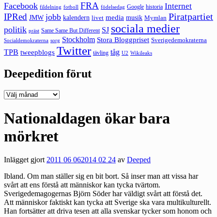
FRA
Facebook
Internet
Google
historia
fildelning
fotboll
födelsedag
Piratpartiet
IPRed
jobb
kalendern
media
JMW
livet
musik
Mymlan
sociala medier
politik
SJ
Same Same But Different
präst
Stockholm
Stora Bloggpriset
Sverigedemokraterna
sorg
Socialdemokraterna
Twitter
TPB
tåg
tweepblogs
tävling
U2
Wikileaks
Deepedition förut
Deepedition
förut
Nationaldagen ökar bara
mörkret
Inlägget gjort
2011 06 06
2014 02 24
av
Deeped
Ibland. Om man ställer sig en bit bort. Så inser man att vissa har
svårt att ens förstå att människor kan tycka tvärtom.
Sverigedemagogernas Björn Söder har väldigt svårt att förstå det.
Att människor faktiskt kan tycka att Sverige ska vara multikulturellt.
Han fortsätter att driva tesen att alla svenskar tycker som honom och