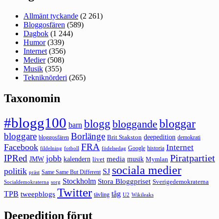
Allmänt tyckande
(2 261)
Bloggosfären
(589)
Dagbok
(1 244)
Humor
(339)
Internet
(356)
Medier
(508)
Musik
(355)
Tekniknörderi
(265)
Taxonomin
#blogg100
bloggar
blogg
bloggande
barn
bloggare
Borlänge
deepedition
Brit Stakston
bloggosfären
demokrati
FRA
Facebook
Internet
Google
historia
fildelning
fotboll
födelsedag
Piratpartiet
IPRed
jobb
kalendern
media
JMW
livet
musik
Mymlan
sociala medier
politik
SJ
Same Same But Different
präst
Stockholm
Stora Bloggpriset
Sverigedemokraterna
sorg
Socialdemokraterna
Twitter
TPB
tåg
tweepblogs
tävling
U2
Wikileaks
Deepedition förut