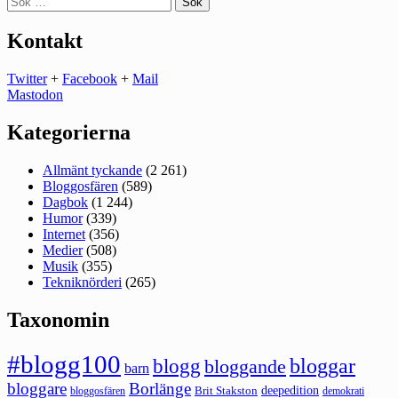
efter:
Kontakt
Twitter
+
Facebook
+
Mail
Mastodon
Kategorierna
Allmänt tyckande
(2 261)
Bloggosfären
(589)
Dagbok
(1 244)
Humor
(339)
Internet
(356)
Medier
(508)
Musik
(355)
Tekniknörderi
(265)
Taxonomin
#blogg100
bloggar
blogg
bloggande
barn
bloggare
Borlänge
deepedition
Brit Stakston
bloggosfären
demokrati