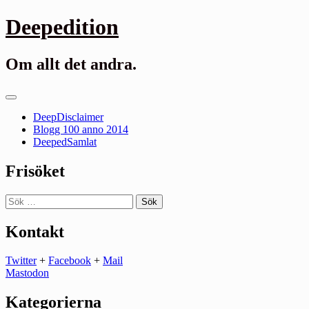
Gå
Deepedition
till
innehåll
Om allt det andra.
Primär
meny
DeepDisclaimer
Blogg 100 anno 2014
DeepedSamlat
Frisöket
Sök
efter:
Kontakt
Twitter
+
Facebook
+
Mail
Mastodon
Kategorierna