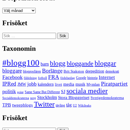
Deepedition
förut
Frisöket
Sök
efter:
Taxonomin
#blogg100
bloggar
blogg
bloggande
barn
bloggare
Borlänge
deepedition
Brit Stakston
bloggosfären
demokrati
FRA
Facebook
Internet
Google
historia
fildelning
fotboll
födelsedag
Piratpartiet
IPRed
jobb
kalendern
media
JMW
livet
musik
Mymlan
sociala medier
politik
SJ
Same Same But Different
präst
Stockholm
Stora Bloggpriset
Sverigedemokraterna
sorg
Socialdemokraterna
Twitter
TPB
tåg
tweepblogs
tävling
U2
Wikileaks
Frisöket
Sök