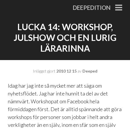
Gå
DEEPEDITION
till
PRI
MEN
innehåll
LUCKA 14: WORKSHOP,
JULSHOW OCH EN LURIG
LÄRARINNA
Inlägget gjort
2010 12 15
av
Deeped
Idag har jag inte så mycket mer att säga om
nyhetsflödet. Jag har inte hunnit ta del av det
nämnvärt. Workshopat om Facebook hela
förmiddagen först. Det är alltid spännande att göra
workshops för personer som jobbar i helt andra
verkligheter än en själv, inom en sfär som en själv