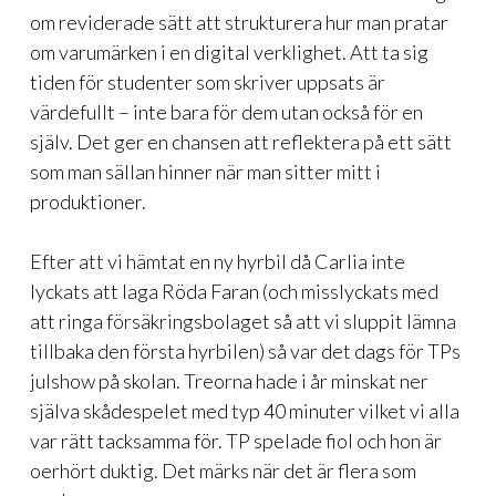
om reviderade sätt att strukturera hur man pratar
om varumärken i en digital verklighet. Att ta sig
tiden för studenter som skriver uppsats är
värdefullt – inte bara för dem utan också för en
själv. Det ger en chansen att reflektera på ett sätt
som man sällan hinner när man sitter mitt i
produktioner.
Efter att vi hämtat en ny hyrbil då Carlia inte
lyckats att laga Röda Faran (och misslyckats med
att ringa försäkringsbolaget så att vi sluppit lämna
tillbaka den första hyrbilen) så var det dags för TPs
julshow på skolan. Treorna hade i år minskat ner
själva skådespelet med typ 40 minuter vilket vi alla
var rätt tacksamma för. TP spelade fiol och hon är
oerhört duktig. Det märks när det är flera som