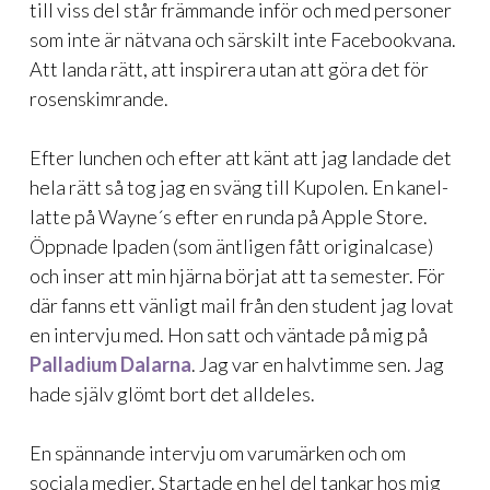
till viss del står främmande inför och med personer
som inte är nätvana och särskilt inte Facebookvana.
Att landa rätt, att inspirera utan att göra det för
rosenskimrande.
Efter lunchen och efter att känt att jag landade det
hela rätt så tog jag en sväng till Kupolen. En kanel-
latte på Wayne´s efter en runda på Apple Store.
Öppnade Ipaden (som äntligen fått originalcase)
och inser att min hjärna börjat att ta semester. För
där fanns ett vänligt mail från den student jag lovat
en intervju med. Hon satt och väntade på mig på
Palladium Dalarna
. Jag var en halvtimme sen. Jag
hade själv glömt bort det alldeles.
En spännande intervju om varumärken och om
sociala medier. Startade en hel del tankar hos mig