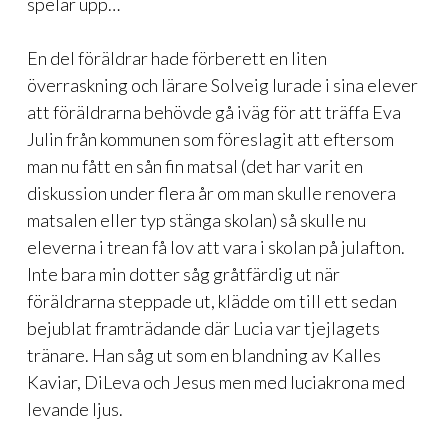
spelar upp…
En del föräldrar hade förberett en liten
överraskning och lärare Solveig lurade i sina elever
att föräldrarna behövde gå iväg för att träffa Eva
Julin från kommunen som föreslagit att eftersom
man nu fått en sån fin matsal (det har varit en
diskussion under flera år om man skulle renovera
matsalen eller typ stänga skolan) så skulle nu
eleverna i trean få lov att vara i skolan på julafton.
Inte bara min dotter såg gråtfärdig ut när
föräldrarna steppade ut, klädde om till ett sedan
bejublat framträdande där Lucia var tjejlagets
tränare. Han såg ut som en blandning av Kalles
Kaviar, DiLeva och Jesus men med luciakrona med
levande ljus.