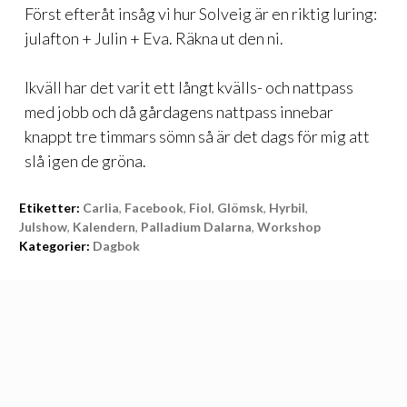
Först efteråt insåg vi hur Solveig är en riktig luring:
julafton + Julin + Eva. Räkna ut den ni.
Ikväll har det varit ett långt kvälls- och nattpass
med jobb och då gårdagens nattpass innebar
knappt tre timmars sömn så är det dags för mig att
slå igen de gröna.
Etiketter:
Carlia
,
Facebook
,
Fiol
,
Glömsk
,
Hyrbil
,
Julshow
,
Kalendern
,
Palladium Dalarna
,
Workshop
Kategorier:
Dagbok