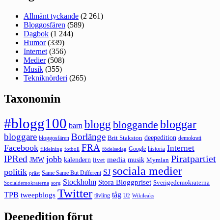
Allmänt tyckande
(2 261)
Bloggosfären
(589)
Dagbok
(1 244)
Humor
(339)
Internet
(356)
Medier
(508)
Musik
(355)
Tekniknörderi
(265)
Taxonomin
#blogg100
bloggar
blogg
bloggande
barn
bloggare
Borlänge
deepedition
Brit Stakston
bloggosfären
demokrati
FRA
Facebook
Internet
Google
historia
fildelning
fotboll
födelsedag
Piratpartiet
IPRed
jobb
kalendern
media
JMW
livet
musik
Mymlan
sociala medier
politik
SJ
Same Same But Different
präst
Stockholm
Stora Bloggpriset
Sverigedemokraterna
sorg
Socialdemokraterna
Twitter
TPB
tåg
tweepblogs
tävling
U2
Wikileaks
Deepedition förut