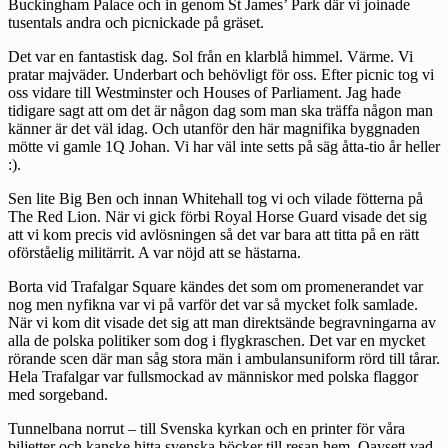
Buckingham Palace och in genom St James’ Park där vi joinade
tusentals andra och picnickade på gräset.
Det var en fantastisk dag. Sol från en klarblå himmel. Värme. Vi
pratar majväder. Underbart och behövligt för oss. Efter picnic tog vi
oss vidare till Westminster och Houses of Parliament. Jag hade
tidigare sagt att om det är någon dag som man ska träffa någon man
känner är det väl idag. Och utanför den här magnifika byggnaden
mötte vi gamle 1Q Johan. Vi har väl inte setts på säg åtta-tio år heller
:).
Sen lite Big Ben och innan Whitehall tog vi och vilade fötterna på
The Red Lion. När vi gick förbi Royal Horse Guard visade det sig
att vi kom precis vid avlösningen så det var bara att titta på en rätt
oförståelig militärrit. A var nöjd att se hästarna.
Borta vid Trafalgar Square kändes det som om promenerandet var
nog men nyfikna var vi på varför det var så mycket folk samlade.
När vi kom dit visade det sig att man direktsände begravningarna av
alla de polska politiker som dog i flygkraschen. Det var en mycket
rörande scen där man såg stora män i ambulansuniform rörd till tårar.
Hela Trafalgar var fullsmockad av människor med polska flaggor
med sorgeband.
Tunnelbana norrut – till Svenska kyrkan och en printer för våra
biljetter och kanske hitta svenska böcker till resan hem. Oavsett vad