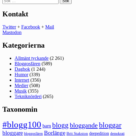
efter:
Kontakt
Twitter
+
Facebook
+
Mail
Mastodon
Kategorierna
Allmänt tyckande
(2 261)
Bloggosfären
(589)
Dagbok
(1 244)
Humor
(339)
Internet
(356)
Medier
(508)
Musik
(355)
Tekniknörderi
(265)
Taxonomin
#blogg100
bloggar
blogg
bloggande
barn
bloggare
Borlänge
deepedition
Brit Stakston
bloggosfären
demokrati