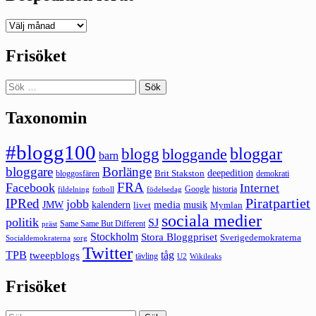
Deepedition
förut
Frisöket
Sök
efter:
Taxonomin
#blogg100
bloggar
blogg
bloggande
barn
bloggare
Borlänge
deepedition
Brit Stakston
bloggosfären
demokrati
FRA
Facebook
Internet
Google
historia
fildelning
fotboll
födelsedag
Piratpartiet
IPRed
jobb
kalendern
media
JMW
livet
musik
Mymlan
sociala medier
politik
SJ
Same Same But Different
präst
Stockholm
Stora Bloggpriset
Sverigedemokraterna
sorg
Socialdemokraterna
Twitter
TPB
tåg
tweepblogs
tävling
U2
Wikileaks
Frisöket
Sök