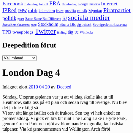
FRA
Facebook
Internet
Google
historia
fildelning
fotboll
födelsedag
Piratpartiet
IPRed
jobb
kalendern
media
JMW
livet
musik
Mymlan
sociala medier
politik
SJ
Same Same But Different
präst
Stockholm
Stora Bloggpriset
Sverigedemokraterna
sorg
Socialdemokraterna
Twitter
TPB
tåg
tweepblogs
tävling
U2
Wikileaks
Deepedition förut
Deepedition
förut
London Dag 4
Inlägget gjort
2010 04 20
av
Deeped
Söndag. Ursprungsplanen var ju att vi idag skulle åka ut till
Heathrow, sätta oss på ett plan och sedan iväg till Sverige. Nu blev
det ju inte riktigt så…
Vi sov rätt länge istället och åt frukost. Sen tog vi helt enkelt en
promenaddag. Vi gick en bra bit runt The Long Lake i Hyde Park,
genom Green Park och njöt av blommande magnolia, fantastiska
tulpaner. Via krigsmonumenten vid Wellington Arch förbi