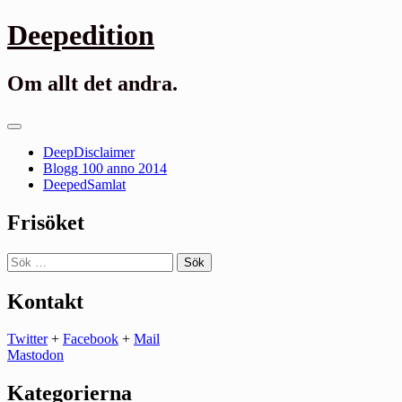
Gå
Deepedition
till
innehåll
Om allt det andra.
Primär
meny
DeepDisclaimer
Blogg 100 anno 2014
DeepedSamlat
Frisöket
Sök
efter:
Kontakt
Twitter
+
Facebook
+
Mail
Mastodon
Kategorierna