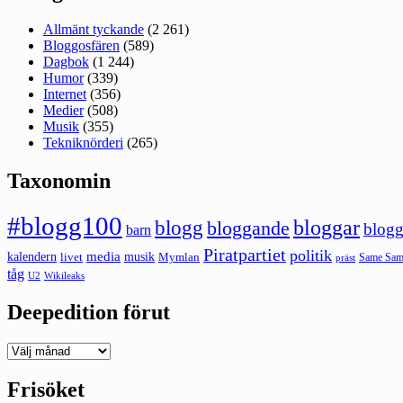
Allmänt tyckande
(2 261)
Bloggosfären
(589)
Dagbok
(1 244)
Humor
(339)
Internet
(356)
Medier
(508)
Musik
(355)
Tekniknörderi
(265)
Taxonomin
#blogg100
bloggar
blogg
bloggande
blogg
barn
Piratpartiet
politik
kalendern
media
livet
musik
Mymlan
Same Same
präst
tåg
U2
Wikileaks
Deepedition förut
Deepedition
förut
Frisöket