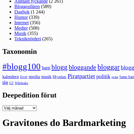
Allmänt tyckande
(2 261)
Bloggosfären
(589)
Dagbok
(1 244)
Humor
(339)
Internet
(356)
Medier
(508)
Musik
(355)
Tekniknörderi
(265)
Taxonomin
#blogg100
bloggar
blogg
bloggande
blogg
barn
Piratpartiet
politik
kalendern
media
livet
musik
Mymlan
Same Same
präst
tåg
U2
Wikileaks
Deepedition förut
Deepedition
förut
Gravitones do Bardmarketing