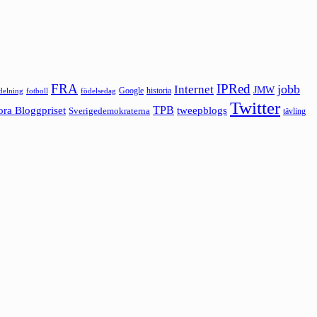
FRA
IPRed
jobb
Internet
JMW
Google
historia
ldelning
fotboll
födelsedag
Twitter
ora Bloggpriset
TPB
tweepblogs
Sverigedemokraterna
tävling