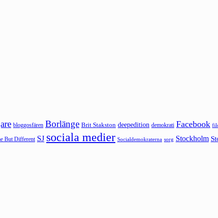
are
Borlänge
Facebook
deepedition
Brit Stakston
bloggosfären
demokrati
fi
sociala medier
SJ
Stockholm
St
 But Different
sorg
Socialdemokraterna