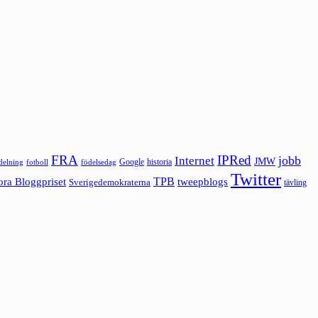
FRA
IPRed
jobb
Internet
JMW
Google
historia
ldelning
fotboll
födelsedag
Twitter
ora Bloggpriset
TPB
tweepblogs
Sverigedemokraterna
tävling