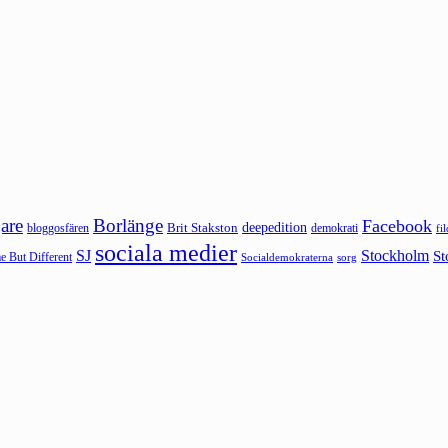
are
Borlänge
Facebook
deepedition
Brit Stakston
bloggosfären
demokrati
fi
sociala medier
SJ
Stockholm
St
 But Different
sorg
Socialdemokraterna