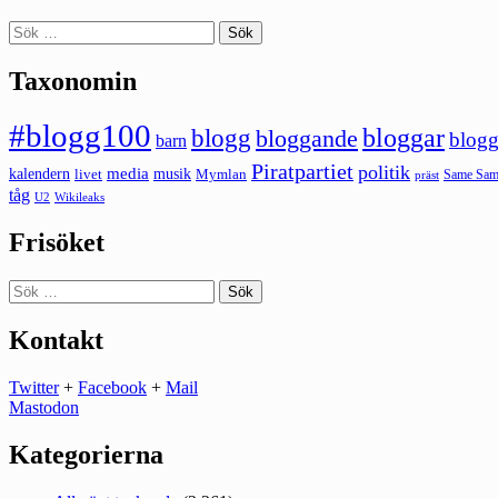
Sök
efter:
Taxonomin
#blogg100
bloggar
blogg
bloggande
blogg
barn
Piratpartiet
politik
kalendern
media
livet
musik
Mymlan
Same Same
präst
tåg
U2
Wikileaks
Frisöket
Sök
efter:
Kontakt
Twitter
+
Facebook
+
Mail
Mastodon
Kategorierna