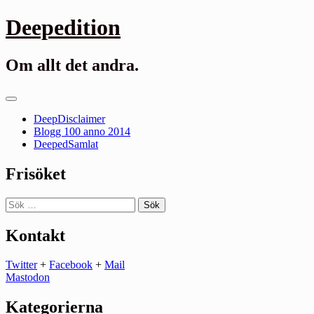
Gå
Deepedition
till
innehåll
Om allt det andra.
Primär
meny
DeepDisclaimer
Blogg 100 anno 2014
DeepedSamlat
Frisöket
Sök
efter:
Kontakt
Twitter
+
Facebook
+
Mail
Mastodon
Kategorierna