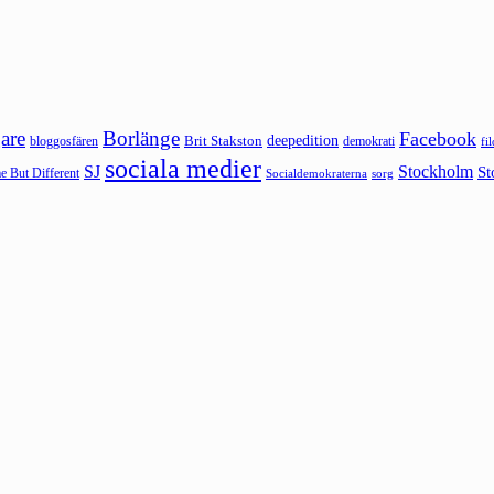
are
Borlänge
Facebook
deepedition
Brit Stakston
bloggosfären
demokrati
fi
sociala medier
SJ
Stockholm
St
 But Different
sorg
Socialdemokraterna