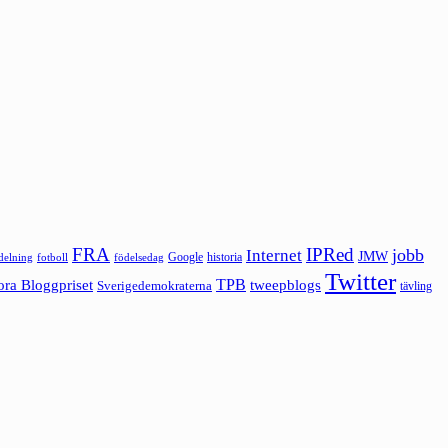
FRA
IPRed
jobb
Internet
JMW
Google
historia
ldelning
fotboll
födelsedag
Twitter
ora Bloggpriset
TPB
tweepblogs
Sverigedemokraterna
tävling