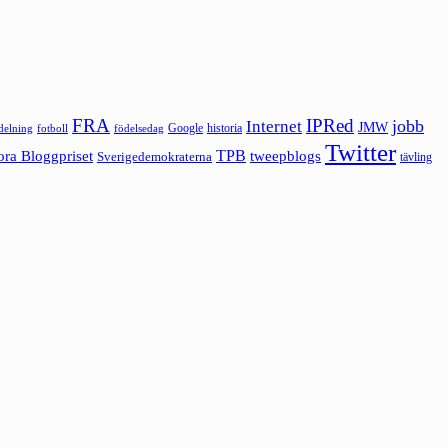
FRA
IPRed
jobb
Internet
JMW
Google
historia
ldelning
fotboll
födelsedag
Twitter
ora Bloggpriset
TPB
tweepblogs
Sverigedemokraterna
tävling