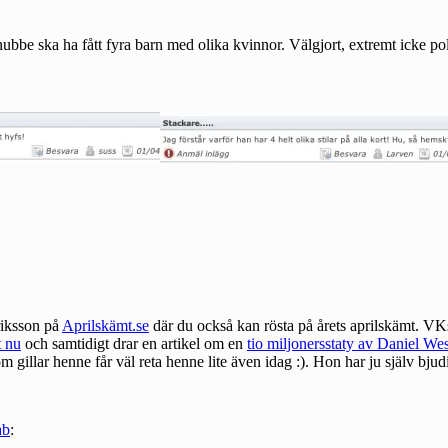
bbe ska ha fått fyra barn med olika kvinnor. Välgjort, extremt icke poli
riksson på
Aprilskämt.se
där du också kan rösta på årets aprilskämt. VKs 
t nu
och samtidigt drar en artikel om en
tio miljonersstaty av Daniel Wes
m gillar henne får väl reta henne lite även idag :). Hon har ju själv bjudi
ab
: