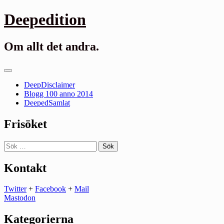
Gå
Deepedition
till
innehåll
Om allt det andra.
Primär
meny
DeepDisclaimer
Blogg 100 anno 2014
DeepedSamlat
Frisöket
Sök
efter:
Kontakt
Twitter
+
Facebook
+
Mail
Mastodon
Kategorierna