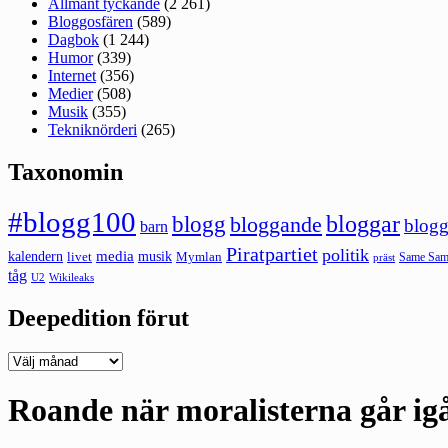
Allmänt tyckande
(2 261)
Bloggosfären
(589)
Dagbok
(1 244)
Humor
(339)
Internet
(356)
Medier
(508)
Musik
(355)
Tekniknörderi
(265)
Taxonomin
#blogg100
bloggar
blogg
bloggande
blogg
barn
Piratpartiet
politik
kalendern
media
livet
musik
Mymlan
Same Same
präst
tåg
U2
Wikileaks
Deepedition förut
Deepedition
förut
Roande när moralisterna går ig