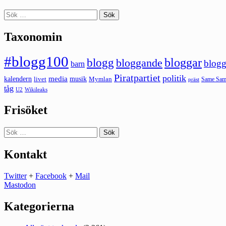
Sök
efter:
Taxonomin
#blogg100
bloggar
blogg
bloggande
blogg
barn
Piratpartiet
politik
kalendern
media
livet
musik
Mymlan
Same Same
präst
tåg
U2
Wikileaks
Frisöket
Sök
efter:
Kontakt
Twitter
+
Facebook
+
Mail
Mastodon
Kategorierna