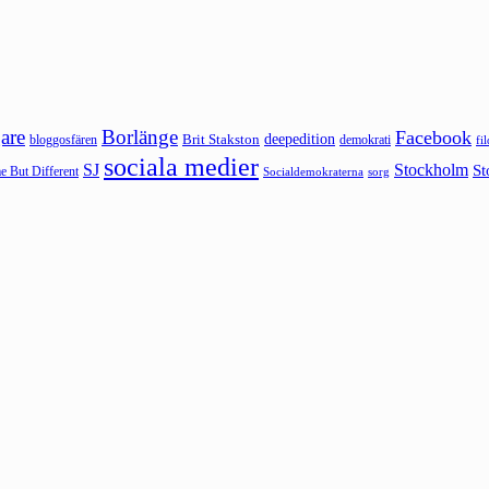
are
Borlänge
Facebook
deepedition
Brit Stakston
bloggosfären
demokrati
fi
sociala medier
SJ
Stockholm
St
 But Different
sorg
Socialdemokraterna