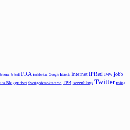
FRA
IPRed
jobb
Internet
JMW
Google
historia
ldelning
fotboll
födelsedag
Twitter
ora Bloggpriset
TPB
tweepblogs
Sverigedemokraterna
tävling