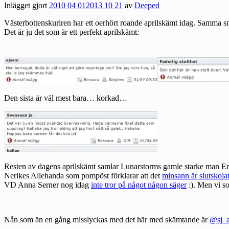
Inlägget gjort
2010 04 01
2013 10 21
av
Deeped
Västerbottenskuriren har ett
oerhört roande aprilskämt idag
. Samma snu
Det är ju det som är ett perfekt aprilskämt:
Den sista är väl mest bara… korkad…
Resten av dagens aprilskämt samlar Lunarstorms gamle starke man E
Nerikes Allehanda som pompöst förklarar att det
minsann är slutskoja
VD Anna Serner nog idag
inte tror på något någon säger
:). Men vi so
Nån som än en gång misslyckas med det här med skämtande är
@sj_