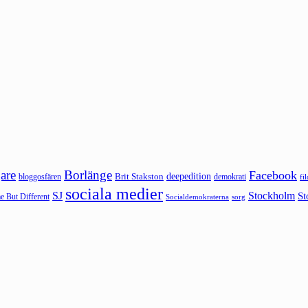
are
Borlänge
Facebook
deepedition
Brit Stakston
bloggosfären
demokrati
fi
sociala medier
SJ
Stockholm
St
 But Different
sorg
Socialdemokraterna