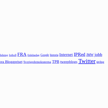
FRA
IPRed
jobb
Internet
JMW
Google
historia
ldelning
fotboll
födelsedag
Twitter
ora Bloggpriset
TPB
tweepblogs
Sverigedemokraterna
tävling