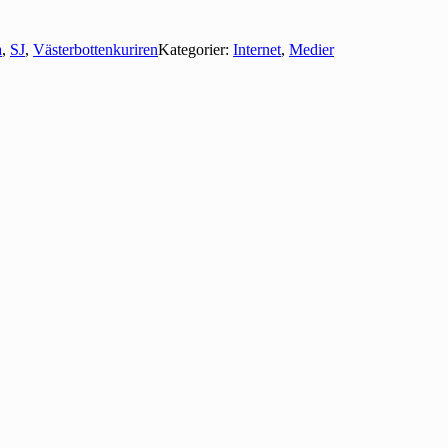
a
,
SJ
,
Västerbottenkuriren
Kategorier:
Internet
,
Medier