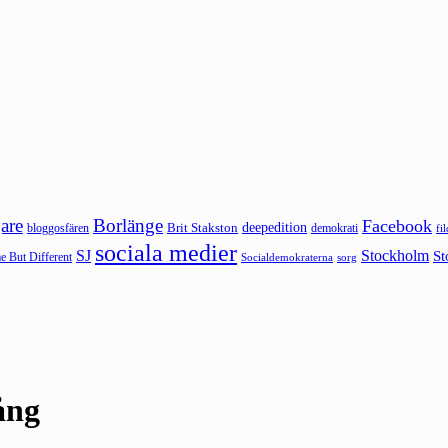
are
Borlänge
Facebook
deepedition
Brit Stakston
bloggosfären
demokrati
fi
sociala medier
SJ
Stockholm
St
 But Different
sorg
Socialdemokraterna
ång