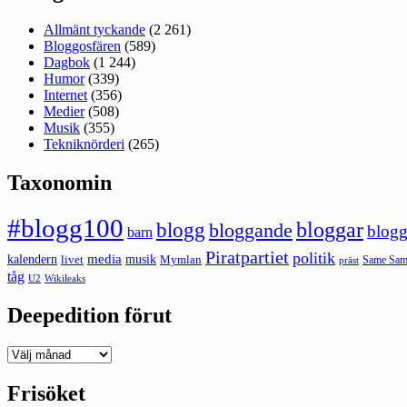
Allmänt tyckande
(2 261)
Bloggosfären
(589)
Dagbok
(1 244)
Humor
(339)
Internet
(356)
Medier
(508)
Musik
(355)
Tekniknörderi
(265)
Taxonomin
#blogg100
bloggar
blogg
bloggande
blogg
barn
Piratpartiet
politik
kalendern
media
livet
musik
Mymlan
Same Same
präst
tåg
U2
Wikileaks
Deepedition förut
Deepedition
förut
Frisöket