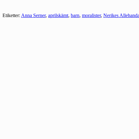
Etiketter:
Anna Serner
,
aprilskämt
,
barn
,
moralister
,
Nerikes Allehand