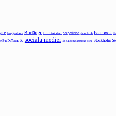
are
Borlänge
Facebook
deepedition
Brit Stakston
bloggosfären
demokrati
fi
sociala medier
SJ
Stockholm
St
 But Different
sorg
Socialdemokraterna