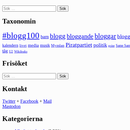
Sök
efter:
Taxonomin
#blogg100
bloggar
blogg
bloggande
blogg
barn
Piratpartiet
politik
kalendern
media
livet
musik
Mymlan
Same Same
präst
tåg
U2
Wikileaks
Frisöket
Sök
efter:
Kontakt
Twitter
+
Facebook
+
Mail
Mastodon
Kategorierna