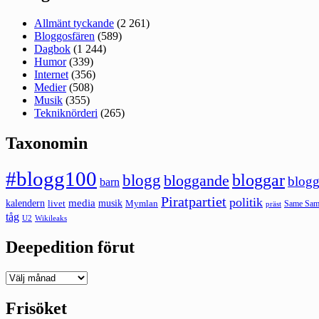
Allmänt tyckande
(2 261)
Bloggosfären
(589)
Dagbok
(1 244)
Humor
(339)
Internet
(356)
Medier
(508)
Musik
(355)
Tekniknörderi
(265)
Taxonomin
#blogg100
bloggar
blogg
bloggande
blogg
barn
Piratpartiet
politik
kalendern
media
livet
musik
Mymlan
Same Same
präst
tåg
U2
Wikileaks
Deepedition förut
Deepedition
förut
Frisöket