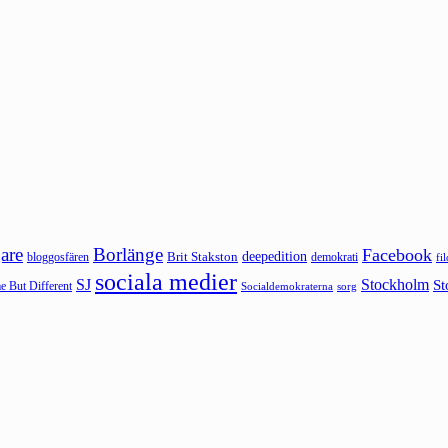
are
Borlänge
Facebook
deepedition
Brit Stakston
bloggosfären
demokrati
fi
sociala medier
SJ
Stockholm
St
 But Different
sorg
Socialdemokraterna