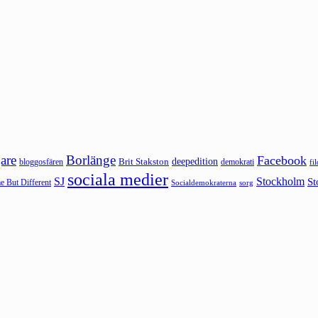
are
Borlänge
Facebook
deepedition
Brit Stakston
bloggosfären
demokrati
fi
sociala medier
SJ
Stockholm
St
 But Different
sorg
Socialdemokraterna