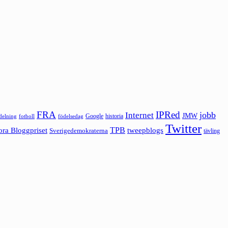
FRA
IPRed
jobb
Internet
JMW
Google
historia
ldelning
fotboll
födelsedag
Twitter
ora Bloggpriset
TPB
tweepblogs
Sverigedemokraterna
tävling