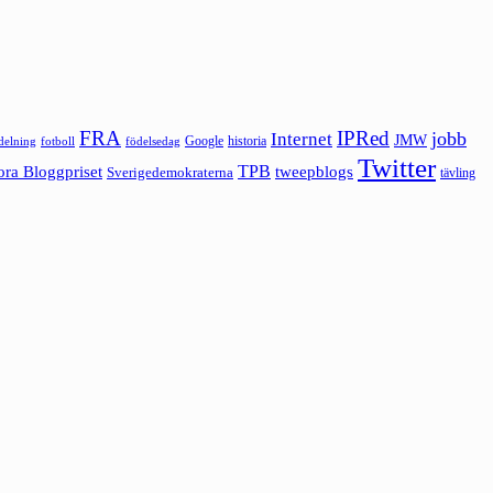
FRA
IPRed
jobb
Internet
JMW
Google
historia
ldelning
fotboll
födelsedag
Twitter
ora Bloggpriset
TPB
tweepblogs
Sverigedemokraterna
tävling