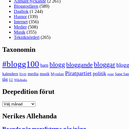
Allmänt tyckande
(2 261)
Bloggosfären
(589)
Dagbok
(1 244)
Humor
(339)
Internet
(356)
Medier
(508)
Musik
(355)
Tekniknörderi
(265)
Taxonomin
#blogg100
bloggar
blogg
bloggande
blogg
barn
Piratpartiet
politik
kalendern
media
livet
musik
Mymlan
Same Same
präst
tåg
U2
Wikileaks
Deepedition förut
Deepedition
förut
Nerikes Allehanda
Roande när moralisterna går igång