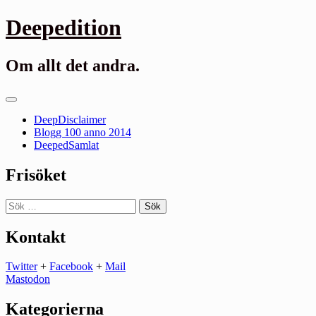
Gå
Deepedition
till
innehåll
Om allt det andra.
Primär
meny
DeepDisclaimer
Blogg 100 anno 2014
DeepedSamlat
Frisöket
Sök
efter:
Kontakt
Twitter
+
Facebook
+
Mail
Mastodon
Kategorierna