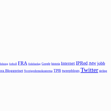
FRA
IPRed
jobb
Internet
JMW
Google
historia
ldelning
fotboll
födelsedag
Twitter
ora Bloggpriset
TPB
tweepblogs
Sverigedemokraterna
tävling