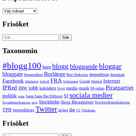
Deepedition
förut
Frisöket
Sök
efter:
Taxonomin
#blogg100
bloggar
blogg
bloggande
barn
bloggare
Borlänge
deepedition
Brit Stakston
bloggosfären
demokrati
FRA
Facebook
Internet
Google
historia
fildelning
fotboll
födelsedag
Piratpartiet
IPRed
jobb
kalendern
media
JMW
livet
musik
Mymlan
sociala medier
politik
SJ
Same Same But Different
präst
Stockholm
Stora Bloggpriset
Sverigedemokraterna
sorg
Socialdemokraterna
Twitter
TPB
tåg
tweepblogs
tävling
U2
Wikileaks
Frisöket
Sök