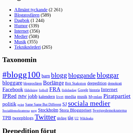
Allmänt tyckande
(2 261)
Bloggosfären
(589)
Dagbok
(1 244)
Humor
(339)
Internet
(356)
Medier
(508)
Musik
(355)
Tekniknörderi
(265)
Taxonomin
#blogg100
bloggar
blogg
bloggande
barn
bloggare
Borlänge
deepedition
Brit Stakston
bloggosfären
demokrati
FRA
Facebook
Internet
Google
historia
fildelning
fotboll
födelsedag
Piratpartiet
IPRed
jobb
kalendern
media
JMW
livet
musik
Mymlan
sociala medier
politik
SJ
Same Same But Different
präst
Stockholm
Stora Bloggpriset
Sverigedemokraterna
sorg
Socialdemokraterna
Twitter
TPB
tåg
tweepblogs
tävling
U2
Wikileaks
Deepedition förut