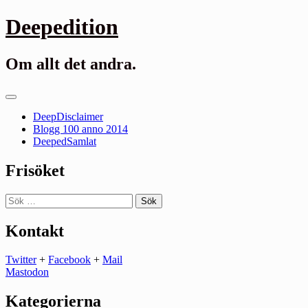
Gå
Deepedition
till
innehåll
Om allt det andra.
Primär
meny
DeepDisclaimer
Blogg 100 anno 2014
DeepedSamlat
Frisöket
Sök
efter:
Kontakt
Twitter
+
Facebook
+
Mail
Mastodon
Kategorierna