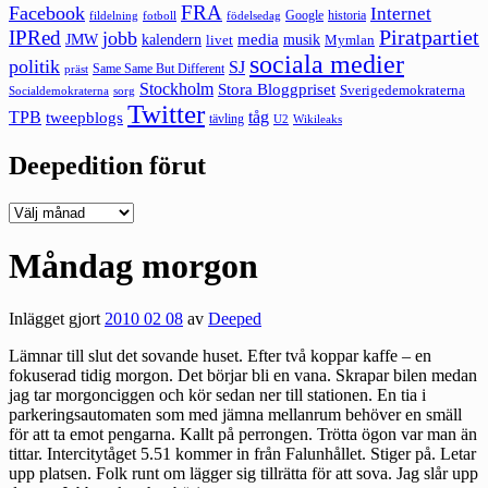
FRA
Facebook
Internet
Google
historia
fildelning
fotboll
födelsedag
Piratpartiet
IPRed
jobb
kalendern
media
JMW
livet
musik
Mymlan
sociala medier
politik
SJ
Same Same But Different
präst
Stockholm
Stora Bloggpriset
Sverigedemokraterna
sorg
Socialdemokraterna
Twitter
TPB
tåg
tweepblogs
tävling
U2
Wikileaks
Deepedition förut
Deepedition
förut
Måndag morgon
Inlägget gjort
2010 02 08
av
Deeped
Lämnar till slut det sovande huset. Efter två koppar kaffe – en
fokuserad tidig morgon. Det börjar bli en vana. Skrapar bilen medan
jag tar morgonciggen och kör sedan ner till stationen. En tia i
parkeringsautomaten som med jämna mellanrum behöver en smäll
för att ta emot pengarna. Kallt på perrongen. Trötta ögon var man än
tittar. Intercitytåget 5.51 kommer in från Falunhållet. Stiger på. Letar
upp platsen. Folk runt om lägger sig tillrätta för att sova. Jag slår upp