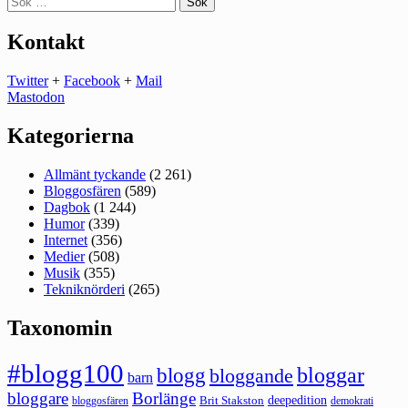
efter:
Kontakt
Twitter
+
Facebook
+
Mail
Mastodon
Kategorierna
Allmänt tyckande
(2 261)
Bloggosfären
(589)
Dagbok
(1 244)
Humor
(339)
Internet
(356)
Medier
(508)
Musik
(355)
Tekniknörderi
(265)
Taxonomin
#blogg100
bloggar
blogg
bloggande
barn
bloggare
Borlänge
deepedition
Brit Stakston
bloggosfären
demokrati