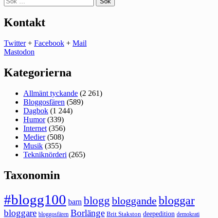
efter:
Kontakt
Twitter
+
Facebook
+
Mail
Mastodon
Kategorierna
Allmänt tyckande
(2 261)
Bloggosfären
(589)
Dagbok
(1 244)
Humor
(339)
Internet
(356)
Medier
(508)
Musik
(355)
Tekniknörderi
(265)
Taxonomin
#blogg100
bloggar
blogg
bloggande
barn
bloggare
Borlänge
deepedition
Brit Stakston
bloggosfären
demokrati