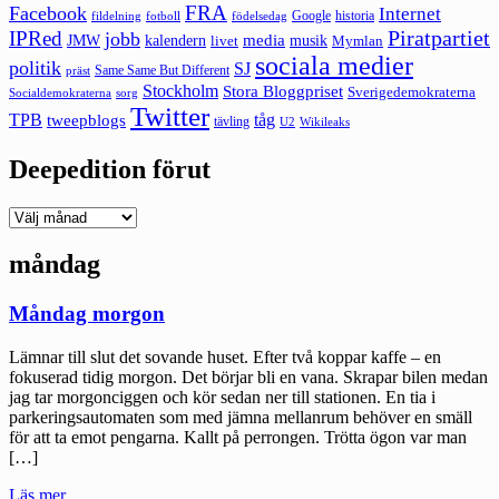
FRA
Facebook
Internet
Google
historia
fildelning
fotboll
födelsedag
Piratpartiet
IPRed
jobb
kalendern
media
JMW
livet
musik
Mymlan
sociala medier
politik
SJ
Same Same But Different
präst
Stockholm
Stora Bloggpriset
Sverigedemokraterna
sorg
Socialdemokraterna
Twitter
TPB
tåg
tweepblogs
tävling
U2
Wikileaks
Deepedition förut
Deepedition
förut
måndag
Måndag morgon
Lämnar till slut det sovande huset. Efter två koppar kaffe – en
fokuserad tidig morgon. Det börjar bli en vana. Skrapar bilen medan
jag tar morgonciggen och kör sedan ner till stationen. En tia i
parkeringsautomaten som med jämna mellanrum behöver en smäll
för att ta emot pengarna. Kallt på perrongen. Trötta ögon var man
[…]
"Måndag
Läs mer