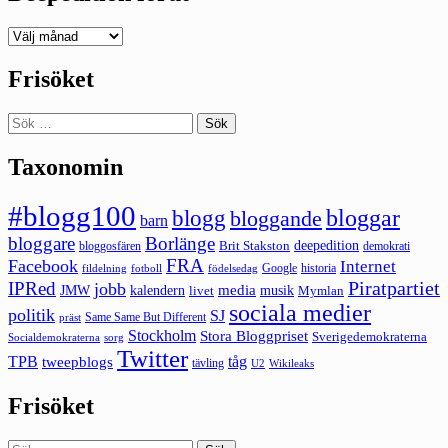
Deepedition
förut
Frisöket
Sök
efter:
Taxonomin
#blogg100
bloggar
blogg
bloggande
barn
bloggare
Borlänge
deepedition
Brit Stakston
bloggosfären
demokrati
FRA
Facebook
Internet
Google
historia
fildelning
fotboll
födelsedag
Piratpartiet
IPRed
jobb
kalendern
media
JMW
livet
musik
Mymlan
sociala medier
politik
SJ
Same Same But Different
präst
Stockholm
Stora Bloggpriset
Sverigedemokraterna
sorg
Socialdemokraterna
Twitter
TPB
tåg
tweepblogs
tävling
U2
Wikileaks
Frisöket
Sök