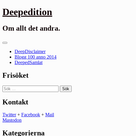
Gå
Deepedition
till
innehåll
Om allt det andra.
Primär
meny
DeepDisclaimer
Blogg 100 anno 2014
DeepedSamlat
Frisöket
Sök
efter:
Kontakt
Twitter
+
Facebook
+
Mail
Mastodon
Kategorierna