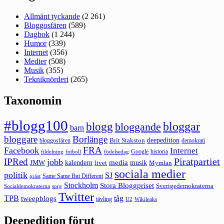
Allmänt tyckande
(2 261)
Bloggosfären
(589)
Dagbok
(1 244)
Humor
(339)
Internet
(356)
Medier
(508)
Musik
(355)
Tekniknörderi
(265)
Taxonomin
#blogg100
bloggar
blogg
bloggande
barn
bloggare
Borlänge
deepedition
Brit Stakston
bloggosfären
demokrati
FRA
Facebook
Internet
Google
historia
fildelning
fotboll
födelsedag
Piratpartiet
IPRed
jobb
kalendern
media
JMW
livet
musik
Mymlan
sociala medier
politik
SJ
Same Same But Different
präst
Stockholm
Stora Bloggpriset
Sverigedemokraterna
sorg
Socialdemokraterna
Twitter
TPB
tåg
tweepblogs
tävling
U2
Wikileaks
Deepedition förut