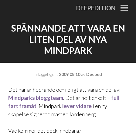
Gå
DEEPEDITION
till
PRI
MEN
innehåll
SPÄNNANDE ATT VARA EN
LITEN DEL AV NYA
MINDPARK
Inlägget gjort
2009 08 10
av
Deeped
Det här är hedrande och roligt att vara en del av:
Mindparks bloggteam
. Det är helt enkelt –
full
fart framåt
. Mindpark
lever vidare
i en ny
skapelse signerad master Jardenberg.
Vad kommer det dock innebära?