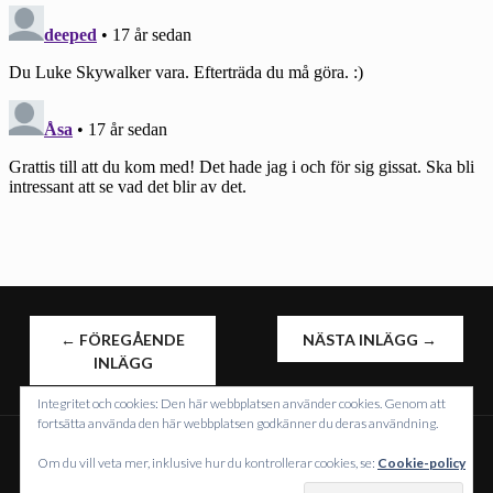
INLÄGGSNAVIGERING
←
FÖREGÅENDE
NÄSTA INLÄGG
→
INLÄGG
Integritet och cookies: Den här webbplatsen använder cookies. Genom att
fortsätta använda den här webbplatsen godkänner du deras användning.
Om du vill veta mer, inklusive hur du kontrollerar cookies, se:
Cookie-policy
DRIVS MED WORDPRESS