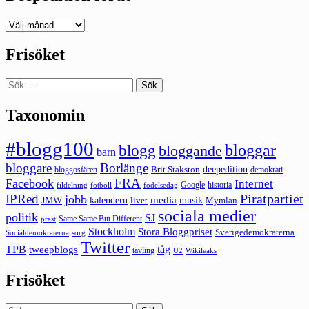
Deepedition
förut
Frisöket
Sök
efter:
Taxonomin
#blogg100
bloggar
blogg
bloggande
barn
bloggare
Borlänge
deepedition
Brit Stakston
bloggosfären
demokrati
FRA
Facebook
Internet
Google
historia
fildelning
fotboll
födelsedag
Piratpartiet
IPRed
jobb
kalendern
media
JMW
livet
musik
Mymlan
sociala medier
politik
SJ
Same Same But Different
präst
Stockholm
Stora Bloggpriset
Sverigedemokraterna
sorg
Socialdemokraterna
Twitter
TPB
tåg
tweepblogs
tävling
U2
Wikileaks
Frisöket
Sök