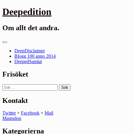
Gå
Deepedition
till
innehåll
Om allt det andra.
Primär
meny
DeepDisclaimer
Blogg 100 anno 2014
DeepedSamlat
Frisöket
Sök
efter:
Kontakt
Twitter
+
Facebook
+
Mail
Mastodon
Kategorierna