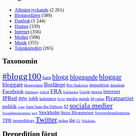
Allmänt tyckande
(2 261)
Bloggosfären
(589)
Dagbok
(1 244)
Humor
(339)
Internet
(356)
Medier
(508)
Musik
(355)
Tekniknörderi
(265)
Taxonomin
#blogg100
bloggar
blogg
bloggande
barn
bloggare
Borlänge
deepedition
Brit Stakston
bloggosfären
demokrati
FRA
Facebook
Internet
Google
historia
fildelning
fotboll
födelsedag
Piratpartiet
IPRed
jobb
kalendern
media
JMW
livet
musik
Mymlan
sociala medier
politik
SJ
Same Same But Different
präst
Stockholm
Stora Bloggpriset
Sverigedemokraterna
sorg
Socialdemokraterna
Twitter
TPB
tåg
tweepblogs
tävling
U2
Wikileaks
Deepedition förut