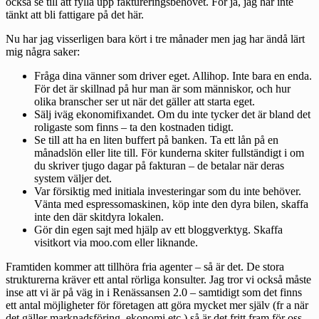
också se till att fylla upp faktureringsbehovet. För ja, jag har inte
tänkt att bli fattigare på det här.
Nu har jag visserligen bara kört i tre månader men jag har ändå lärt
mig några saker:
Fråga dina vänner som driver eget. Allihop. Inte bara en enda.
För det är skillnad på hur man är som människor, och hur
olika branscher ser ut när det gäller att starta eget.
Sälj iväg ekonomifixandet. Om du inte tycker det är bland det
roligaste som finns – ta den kostnaden tidigt.
Se till att ha en liten buffert på banken. Ta ett lån på en
månadslön eller lite till. För kunderna skiter fullständigt i om
du skriver tjugo dagar på fakturan – de betalar när deras
system väljer det.
Var försiktig med initiala investeringar som du inte behöver.
Vänta med espressomaskinen, köp inte den dyra bilen, skaffa
inte den där skitdyra lokalen.
Gör din egen sajt med hjälp av ett bloggverktyg. Skaffa
visitkort via moo.com eller liknande.
Framtiden kommer att tillhöra fria agenter – så är det. De stora
strukturerna kräver ett antal rörliga konsulter. Jag tror vi också måste
inse att vi är på väg in i Renässansen 2.0 – samtidigt som det finns
ett antal möjligheter för företagen att göra mycket mer själv (fr a när
det gäller marknadsföring, ekonomi etc.) så är det fritt fram för oss