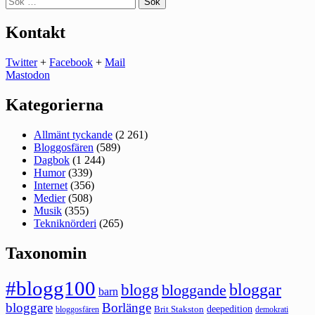
efter:
Kontakt
Twitter
+
Facebook
+
Mail
Mastodon
Kategorierna
Allmänt tyckande
(2 261)
Bloggosfären
(589)
Dagbok
(1 244)
Humor
(339)
Internet
(356)
Medier
(508)
Musik
(355)
Tekniknörderi
(265)
Taxonomin
#blogg100
bloggar
blogg
bloggande
barn
bloggare
Borlänge
deepedition
Brit Stakston
bloggosfären
demokrati