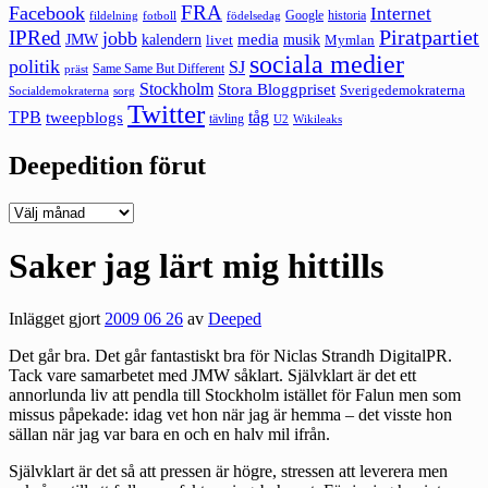
FRA
Facebook
Internet
Google
historia
fildelning
fotboll
födelsedag
Piratpartiet
IPRed
jobb
kalendern
media
JMW
livet
musik
Mymlan
sociala medier
politik
SJ
Same Same But Different
präst
Stockholm
Stora Bloggpriset
Sverigedemokraterna
sorg
Socialdemokraterna
Twitter
TPB
tåg
tweepblogs
tävling
U2
Wikileaks
Deepedition förut
Deepedition
förut
Saker jag lärt mig hittills
Inlägget gjort
2009 06 26
av
Deeped
Det går bra. Det går fantastiskt bra för Niclas Strandh DigitalPR.
Tack vare samarbetet med JMW såklart. Självklart är det ett
annorlunda liv att pendla till Stockholm istället för Falun men som
missus påpekade: idag vet hon när jag är hemma – det visste hon
sällan när jag var bara en och en halv mil ifrån.
Självklart är det så att pressen är högre, stressen att leverera men