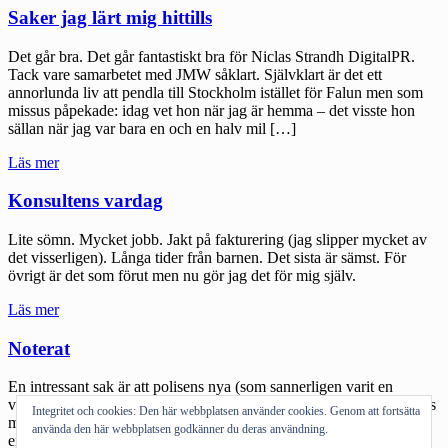
tänkande"
Saker jag lärt mig hittills
Det går bra. Det går fantastiskt bra för Niclas Strandh DigitalPR.
Tack vare samarbetet med JMW såklart. Självklart är det ett
annorlunda liv att pendla till Stockholm istället för Falun men som
missus påpekade: idag vet hon när jag är hemma – det visste hon
sällan när jag var bara en och en halv mil […]
"Saker
Läs mer
jag
lärt
Konsultens vardag
mig
hittills"
Lite sömn. Mycket jobb. Jakt på fakturering (jag slipper mycket av
det visserligen). Långa tider från barnen. Det sista är sämst. För
övrigt är det som förut men nu gör jag det för mig själv.
"Konsultens
Läs mer
vardag"
Noterat
En intressant sak är att polisens nya (som sannerligen varit en
vaporware) radiosystem Rakel också problematiserar journalisternas
Integritet och cookies: Den här webbplatsen använder cookies. Genom att fortsätta
möjligheter att följa det som händer ”på stan”. Oscar på ST skriver
använda den här webbplatsen godkänner du deras användning.
en intressant bloggpost och påpekar att det i det nya