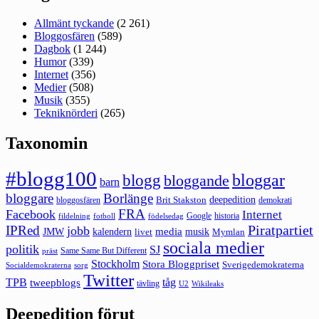
Allmänt tyckande
(2 261)
Bloggosfären
(589)
Dagbok
(1 244)
Humor
(339)
Internet
(356)
Medier
(508)
Musik
(355)
Tekniknörderi
(265)
Taxonomin
#blogg100
bloggar
blogg
bloggande
barn
bloggare
Borlänge
deepedition
Brit Stakston
bloggosfären
demokrati
FRA
Facebook
Internet
Google
historia
fildelning
fotboll
födelsedag
Piratpartiet
IPRed
jobb
kalendern
media
JMW
livet
musik
Mymlan
sociala medier
politik
SJ
Same Same But Different
präst
Stockholm
Stora Bloggpriset
Sverigedemokraterna
sorg
Socialdemokraterna
Twitter
TPB
tåg
tweepblogs
tävling
U2
Wikileaks
Deepedition förut