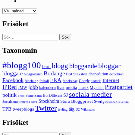
Deepedition
förut
Frisöket
Sök
efter:
Taxonomin
#blogg100
bloggar
blogg
bloggande
barn
bloggare
Borlänge
deepedition
Brit Stakston
bloggosfären
demokrati
FRA
Facebook
Internet
Google
historia
fildelning
fotboll
födelsedag
Piratpartiet
IPRed
jobb
kalendern
media
JMW
livet
musik
Mymlan
sociala medier
politik
SJ
Same Same But Different
präst
Stockholm
Stora Bloggpriset
Sverigedemokraterna
sorg
Socialdemokraterna
Twitter
TPB
tåg
tweepblogs
tävling
U2
Wikileaks
Frisöket
Sök