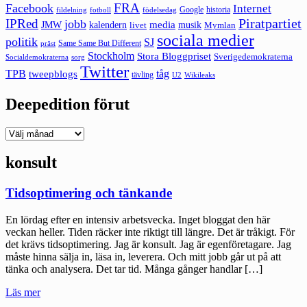
FRA
Facebook
Internet
Google
historia
fildelning
fotboll
födelsedag
Piratpartiet
IPRed
jobb
kalendern
media
JMW
livet
musik
Mymlan
sociala medier
politik
SJ
Same Same But Different
präst
Stockholm
Stora Bloggpriset
Sverigedemokraterna
sorg
Socialdemokraterna
Twitter
TPB
tåg
tweepblogs
tävling
U2
Wikileaks
Deepedition förut
Deepedition
förut
konsult
Tidsoptimering och tänkande
En lördag efter en intensiv arbetsvecka. Inget bloggat den här
veckan heller. Tiden räcker inte riktigt till längre. Det är tråkigt. För
det krävs tidsoptimering. Jag är konsult. Jag är egenföretagare. Jag
måste hinna sälja in, läsa in, leverera. Och mitt jobb går ut på att
tänka och analysera. Det tar tid. Många gånger handlar […]
"Tidsoptimering
Läs mer
och