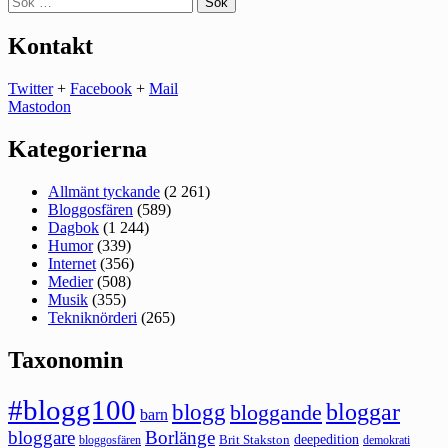
efter:
Kontakt
Twitter
+
Facebook
+
Mail
Mastodon
Kategorierna
Allmänt tyckande
(2 261)
Bloggosfären
(589)
Dagbok
(1 244)
Humor
(339)
Internet
(356)
Medier
(508)
Musik
(355)
Tekniknörderi
(265)
Taxonomin
#blogg100
bloggar
blogg
bloggande
barn
bloggare
Borlänge
deepedition
Brit Stakston
bloggosfären
demokrati