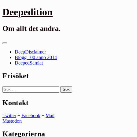
Gå
Deepedition
till
innehåll
Om allt det andra.
Primär
meny
DeepDisclaimer
Blogg 100 anno 2014
DeepedSamlat
Frisöket
Sök
efter:
Kontakt
Twitter
+
Facebook
+
Mail
Mastodon
Kategorierna