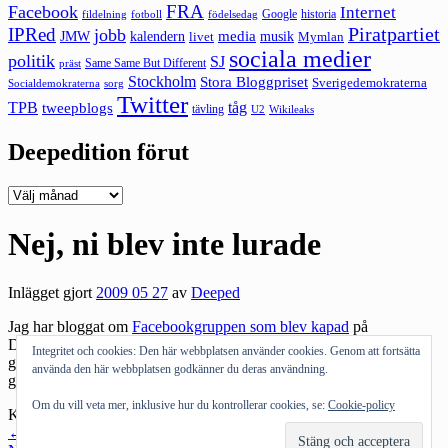
FRA
Facebook
Internet
Google
historia
fildelning
fotboll
födelsedag
Piratpartiet
IPRed
jobb
kalendern
media
JMW
livet
musik
Mymlan
sociala medier
politik
SJ
Same Same But Different
präst
Stockholm
Stora Bloggpriset
Sverigedemokraterna
sorg
Socialdemokraterna
Twitter
TPB
tåg
tweepblogs
tävling
U2
Wikileaks
Deepedition förut
Deepedition
förut
Nej, ni blev inte lurade
Inlägget gjort
2009 05 27
av
Deeped
Jag har bloggat om
Facebookgruppen som blev kapad
på
Digitalpr.se. Sorgligt att så
många
väljer att tro att de som startade
Integritet och cookies: Den här webbplatsen använder cookies. Genom att fortsätta
gruppen från början hade det här som plan. Att ECPAT
väljer
att
använda den här webbplatsen godkänner du deras användning.
göra en sån flat figur runt det hela är sorgligt minst sagt.
Om du vill veta mer, inklusive hur du kontrollerar cookies, se:
Cookie-policy
Kategorier:
Medier
Inläggsnavigering
←
Föregående inlägg