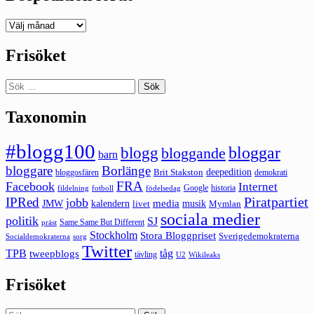
Deepedition
förut
Frisöket
Sök
efter:
Taxonomin
#blogg100
bloggar
blogg
bloggande
barn
bloggare
Borlänge
deepedition
Brit Stakston
bloggosfären
demokrati
FRA
Facebook
Internet
Google
historia
fildelning
fotboll
födelsedag
Piratpartiet
IPRed
jobb
kalendern
media
JMW
livet
musik
Mymlan
sociala medier
politik
SJ
Same Same But Different
präst
Stockholm
Stora Bloggpriset
Sverigedemokraterna
sorg
Socialdemokraterna
Twitter
TPB
tåg
tweepblogs
tävling
U2
Wikileaks
Frisöket
Sök