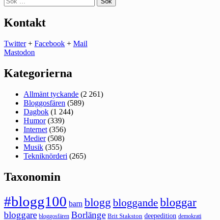
efter:
Kontakt
Twitter
+
Facebook
+
Mail
Mastodon
Kategorierna
Allmänt tyckande
(2 261)
Bloggosfären
(589)
Dagbok
(1 244)
Humor
(339)
Internet
(356)
Medier
(508)
Musik
(355)
Tekniknörderi
(265)
Taxonomin
#blogg100
bloggar
blogg
bloggande
barn
bloggare
Borlänge
deepedition
Brit Stakston
bloggosfären
demokrati