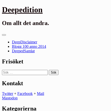
Gå
Deepedition
till
innehåll
Om allt det andra.
Primär
meny
DeepDisclaimer
Blogg 100 anno 2014
DeepedSamlat
Frisöket
Sök
efter:
Kontakt
Twitter
+
Facebook
+
Mail
Mastodon
Kategorierna