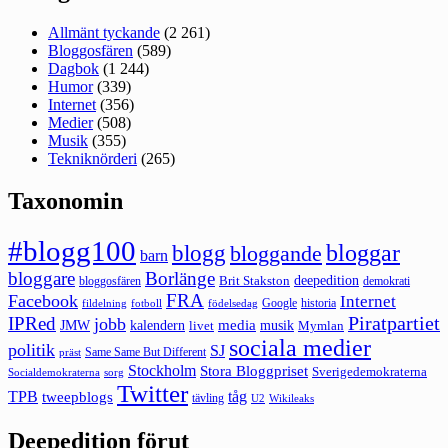
Allmänt tyckande
(2 261)
Bloggosfären
(589)
Dagbok
(1 244)
Humor
(339)
Internet
(356)
Medier
(508)
Musik
(355)
Tekniknörderi
(265)
Taxonomin
#blogg100
bloggar
blogg
bloggande
barn
bloggare
Borlänge
deepedition
Brit Stakston
bloggosfären
demokrati
FRA
Facebook
Internet
Google
historia
fildelning
fotboll
födelsedag
Piratpartiet
IPRed
jobb
kalendern
media
JMW
livet
musik
Mymlan
sociala medier
politik
SJ
Same Same But Different
präst
Stockholm
Stora Bloggpriset
Sverigedemokraterna
sorg
Socialdemokraterna
Twitter
TPB
tåg
tweepblogs
tävling
U2
Wikileaks
Deepedition förut