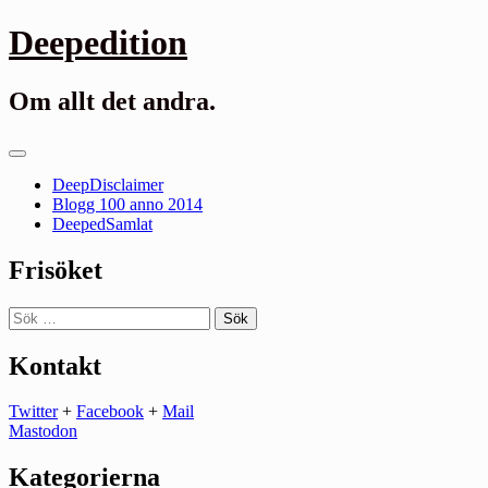
Gå
Deepedition
till
innehåll
Om allt det andra.
Primär
meny
DeepDisclaimer
Blogg 100 anno 2014
DeepedSamlat
Frisöket
Sök
efter:
Kontakt
Twitter
+
Facebook
+
Mail
Mastodon
Kategorierna