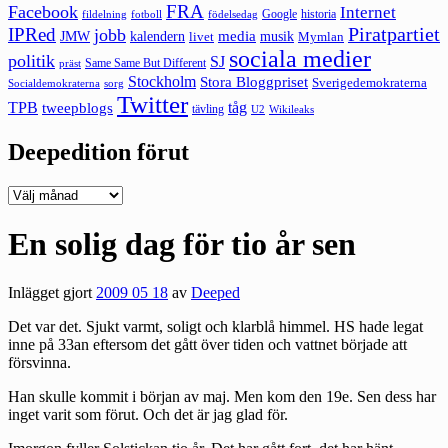
FRA
Facebook
Internet
Google
historia
fildelning
fotboll
födelsedag
Piratpartiet
IPRed
jobb
kalendern
media
JMW
livet
musik
Mymlan
sociala medier
politik
SJ
Same Same But Different
präst
Stockholm
Stora Bloggpriset
Sverigedemokraterna
sorg
Socialdemokraterna
Twitter
TPB
tåg
tweepblogs
tävling
U2
Wikileaks
Deepedition förut
Deepedition
förut
En solig dag för tio år sen
Inlägget gjort
2009 05 18
av
Deeped
Det var det. Sjukt varmt, soligt och klarblå himmel. HS hade legat
inne på 33an eftersom det gått över tiden och vattnet började att
försvinna.
Han skulle kommit i början av maj. Men kom den 19e. Sen dess har
inget varit som förut. Och det är jag glad för.