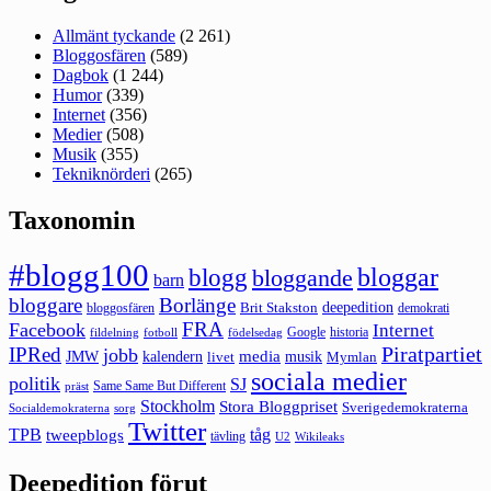
Allmänt tyckande
(2 261)
Bloggosfären
(589)
Dagbok
(1 244)
Humor
(339)
Internet
(356)
Medier
(508)
Musik
(355)
Tekniknörderi
(265)
Taxonomin
#blogg100
bloggar
blogg
bloggande
barn
bloggare
Borlänge
deepedition
Brit Stakston
bloggosfären
demokrati
FRA
Facebook
Internet
Google
historia
fildelning
fotboll
födelsedag
Piratpartiet
IPRed
jobb
kalendern
media
JMW
livet
musik
Mymlan
sociala medier
politik
SJ
Same Same But Different
präst
Stockholm
Stora Bloggpriset
Sverigedemokraterna
sorg
Socialdemokraterna
Twitter
TPB
tåg
tweepblogs
tävling
U2
Wikileaks
Deepedition förut