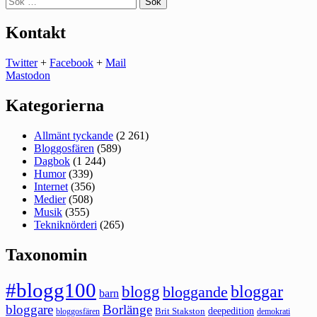
efter:
Kontakt
Twitter
+
Facebook
+
Mail
Mastodon
Kategorierna
Allmänt tyckande
(2 261)
Bloggosfären
(589)
Dagbok
(1 244)
Humor
(339)
Internet
(356)
Medier
(508)
Musik
(355)
Tekniknörderi
(265)
Taxonomin
#blogg100
bloggar
blogg
bloggande
barn
bloggare
Borlänge
deepedition
Brit Stakston
bloggosfären
demokrati