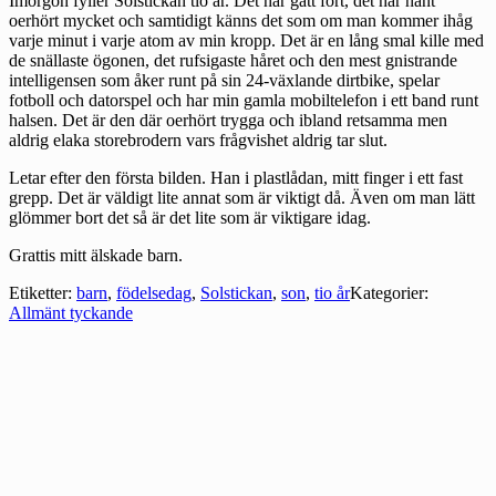
Imorgon fyller Solstickan tio år. Det har gått fort, det har hänt
oerhört mycket och samtidigt känns det som om man kommer ihåg
varje minut i varje atom av min kropp. Det är en lång smal kille med
de snällaste ögonen, det rufsigaste håret och den mest gnistrande
intelligensen som åker runt på sin 24-växlande dirtbike, spelar
fotboll och datorspel och har min gamla mobiltelefon i ett band runt
halsen. Det är den där oerhört trygga och ibland retsamma men
aldrig elaka storebrodern vars frågvishet aldrig tar slut.
Letar efter den första bilden. Han i plastlådan, mitt finger i ett fast
grepp. Det är väldigt lite annat som är viktigt då. Även om man lätt
glömmer bort det så är det lite som är viktigare idag.
Grattis mitt älskade barn.
Etiketter:
barn
,
födelsedag
,
Solstickan
,
son
,
tio år
Kategorier:
Allmänt tyckande