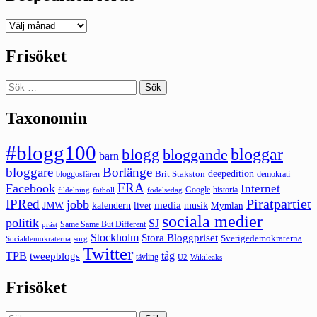
Deepedition
förut
Frisöket
Sök
efter:
Taxonomin
#blogg100
bloggar
blogg
bloggande
barn
bloggare
Borlänge
deepedition
Brit Stakston
bloggosfären
demokrati
FRA
Facebook
Internet
Google
historia
fildelning
fotboll
födelsedag
Piratpartiet
IPRed
jobb
kalendern
media
JMW
livet
musik
Mymlan
sociala medier
politik
SJ
Same Same But Different
präst
Stockholm
Stora Bloggpriset
Sverigedemokraterna
sorg
Socialdemokraterna
Twitter
TPB
tåg
tweepblogs
tävling
U2
Wikileaks
Frisöket
Sök