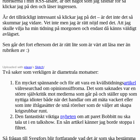
rubrikerna i min RSS-läsare, är det något som jag fastnar för så
klickar jag på den och läser ingressen.
Är det tillräckligt intressant så klickar jag på det – är det inte det så
skummar jag vidare. Vet inte men jag är rätt nöjd med det. Att jag
skulle vilja ha min tidning på morgonen och endast då känns väldigt
avlägset.
Sen går det fort eftersom det är rätt lite som är värt att läsa mer än
rubriken av :)
Uploaded with
plasq
’s
Skitch
!
Två saker som verkligen är diametrala motsatser:
En mycket spännande och för att vara en kvällstidnings
artikel
välresearchad om opinionssiffrorna. Det som saknades var en
större självkritik mot medierna som går på och ställer upp som
nyttiga idioter både när det handlar om att mäta vackert eller
som inte ifrågasätter de små rörelser som de väljer att skapa
krigsrubbar runt.
Den fantastiskt viktiga
nyheten
om att paret Bobbitt nu ska
tala ut i en talkshow. En sån artikel känner jag borde stoppa i
filtret.
Så frågan till Svegfors blir fortfarande vad det är som ska bestämma