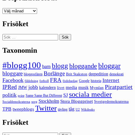
Deepedition
förut
Frisöket
Sök
efter:
Taxonomin
#blogg100
bloggar
blogg
bloggande
barn
bloggare
Borlänge
deepedition
Brit Stakston
bloggosfären
demokrati
FRA
Facebook
Internet
Google
historia
fildelning
fotboll
födelsedag
Piratpartiet
IPRed
jobb
kalendern
media
JMW
livet
musik
Mymlan
sociala medier
politik
SJ
Same Same But Different
präst
Stockholm
Stora Bloggpriset
Sverigedemokraterna
sorg
Socialdemokraterna
Twitter
TPB
tåg
tweepblogs
tävling
U2
Wikileaks
Frisöket
Sök