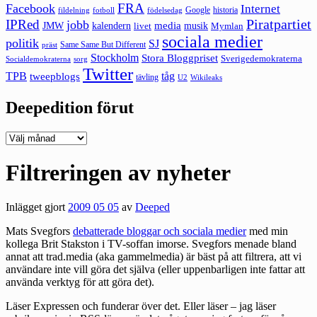
FRA
Facebook
Internet
Google
historia
fildelning
fotboll
födelsedag
Piratpartiet
IPRed
jobb
kalendern
media
JMW
livet
musik
Mymlan
sociala medier
politik
SJ
Same Same But Different
präst
Stockholm
Stora Bloggpriset
Sverigedemokraterna
sorg
Socialdemokraterna
Twitter
TPB
tåg
tweepblogs
tävling
U2
Wikileaks
Deepedition förut
Deepedition
förut
Filtreringen av nyheter
Inlägget gjort
2009 05 05
av
Deeped
Mats Svegfors
debatterade bloggar och sociala medier
med min
kollega Brit Stakston i TV-soffan imorse. Svegfors menade bland
annat att trad.media (aka gammelmedia) är bäst på att filtrera, att vi
användare inte vill göra det själva (eller uppenbarligen inte fattar att
använda verktyg för att göra det).
Läser Expressen och funderar över det. Eller läser – jag läser