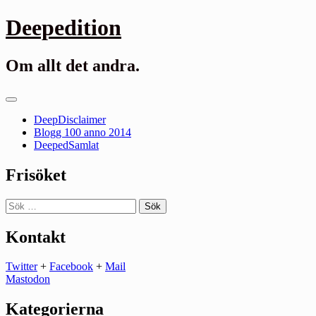
Gå
Deepedition
till
innehåll
Om allt det andra.
Primär
meny
DeepDisclaimer
Blogg 100 anno 2014
DeepedSamlat
Frisöket
Sök
efter:
Kontakt
Twitter
+
Facebook
+
Mail
Mastodon
Kategorierna