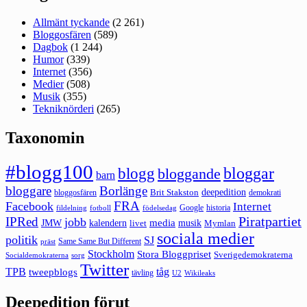
Allmänt tyckande
(2 261)
Bloggosfären
(589)
Dagbok
(1 244)
Humor
(339)
Internet
(356)
Medier
(508)
Musik
(355)
Tekniknörderi
(265)
Taxonomin
#blogg100
bloggar
blogg
bloggande
barn
bloggare
Borlänge
deepedition
Brit Stakston
bloggosfären
demokrati
FRA
Facebook
Internet
Google
historia
fildelning
fotboll
födelsedag
Piratpartiet
IPRed
jobb
kalendern
media
JMW
livet
musik
Mymlan
sociala medier
politik
SJ
Same Same But Different
präst
Stockholm
Stora Bloggpriset
Sverigedemokraterna
sorg
Socialdemokraterna
Twitter
TPB
tåg
tweepblogs
tävling
U2
Wikileaks
Deepedition förut