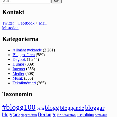
efter:
Kontakt
Twitter
+
Facebook
+
Mail
Mastodon
Kategorierna
Allmänt tyckande
(2 261)
Bloggosfären
(589)
Dagbok
(1 244)
Humor
(339)
Internet
(356)
Medier
(508)
Musik
(355)
Tekniknörderi
(265)
Taxonomin
#blogg100
bloggar
blogg
bloggande
barn
bloggare
Borlänge
deepedition
Brit Stakston
bloggosfären
demokrati