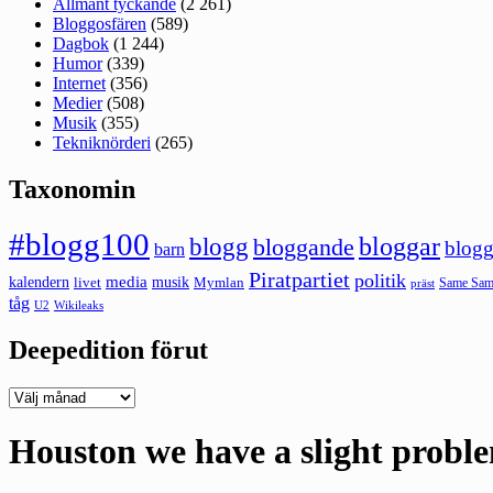
Allmänt tyckande
(2 261)
Bloggosfären
(589)
Dagbok
(1 244)
Humor
(339)
Internet
(356)
Medier
(508)
Musik
(355)
Tekniknörderi
(265)
Taxonomin
#blogg100
bloggar
blogg
bloggande
blogg
barn
Piratpartiet
politik
kalendern
media
livet
musik
Mymlan
Same Same
präst
tåg
U2
Wikileaks
Deepedition förut
Deepedition
förut
Houston we have a slight proble