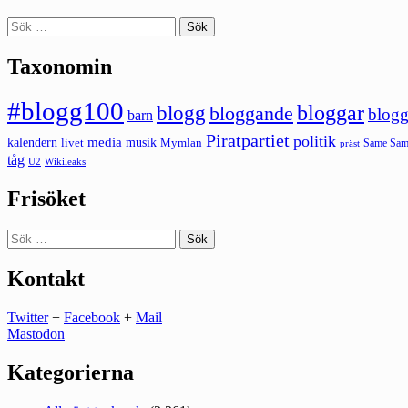
Sök
efter:
Taxonomin
#blogg100
bloggar
blogg
bloggande
blogg
barn
Piratpartiet
politik
kalendern
media
livet
musik
Mymlan
Same Same
präst
tåg
U2
Wikileaks
Frisöket
Sök
efter:
Kontakt
Twitter
+
Facebook
+
Mail
Mastodon
Kategorierna