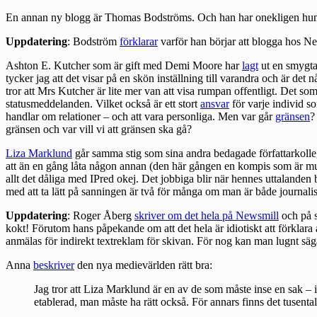
En annan ny blogg är Thomas Bodströms. Och han har onekligen h
Uppdatering
: Bodström
förklarar
varför han börjar att blogga hos N
Ashton E. Kutcher som är gift med Demi Moore har
lagt
ut en smygt
tycker jag att det visar på en skön inställning till varandra och är de
tror att Mrs Kutcher är lite mer van att visa rumpan offentligt. Det so
statusmeddelanden. Vilket också är ett stort
ansvar
för varje individ 
handlar om relationer – och att vara personliga. Men var går
gränsen
?
gränsen och var vill vi att gränsen ska gå?
Liza Marklund
går samma stig som sina andra bedagade författarkolleg
att än en gång låta någon annan (den här gången en kompis som är musik
allt det dåliga med IPred okej. Det jobbiga blir när hennes uttalanden
med att ta lätt på sanningen är två för många om man är både journalist
Uppdatering
: Roger Åberg
skriver om det hela på Newsmill
och på 
kokt! Förutom hans påpekande om att det hela är idiotiskt att förklara a
anmälas för indirekt textreklam för skivan. För nog kan man lugnt säg
Anna
beskriver
den nya medievärlden rätt bra:
Jag tror att Liza Marklund är en av de som måste inse en sak – i
etablerad, man måste ha rätt också. För annars finns det tusental