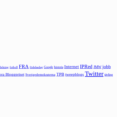
FRA
IPRed
jobb
Internet
JMW
Google
historia
ldelning
fotboll
födelsedag
Twitter
ora Bloggpriset
TPB
tweepblogs
Sverigedemokraterna
tävling