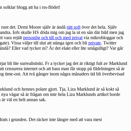
n solklar blogg att ha i rss-flödet!
runt det. Demi Moore själv är ändå
rätt soft
över det hela. Själv
varandra. Iofs skulle HS döda mig om jag la ut en sån där bild men jag
tt vara rejält
personlig och till och med privat
via mikrobloggar och
te). Vissa väljer till slut att stänga igen och bli
private
. Twitter
ndå? Eller vad tycker ni? Är det elakt eller lite smågulligt? Var går
jar bli lite surrealistiskt. Fr a tycker jag det är riktigt fult av Marklund
t censurera internet och att bara man får stopp på fildelningen så är
lång time-out. Att två gånger inom några månaders tid bli överbevisad
lund och hennes polare gjort. Tja, Liza Marklund är så kokt så
öja nya vägar så är frågan om inte hela Liza Marklunds artikel borde
är väl en helt annan sak.
drats i grunden. Det räcker inte längre med att vara mest