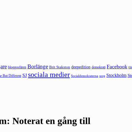
are
Borlänge
Facebook
deepedition
Brit Stakston
bloggosfären
demokrati
fi
sociala medier
SJ
Stockholm
St
 But Different
sorg
Socialdemokraterna
m: Noterat en gång till