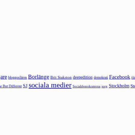
are
Borlänge
Facebook
deepedition
Brit Stakston
bloggosfären
demokrati
fi
sociala medier
SJ
Stockholm
St
 But Different
sorg
Socialdemokraterna