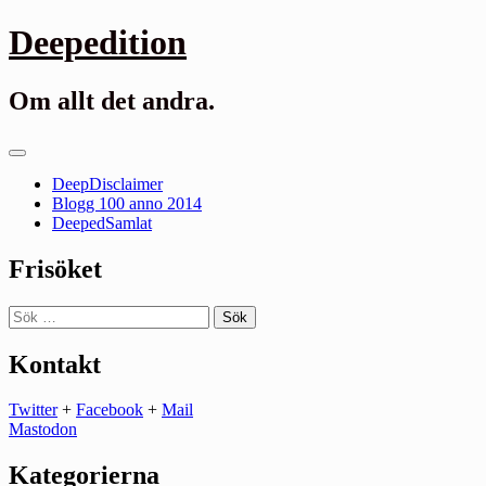
Gå
Deepedition
till
innehåll
Om allt det andra.
Primär
meny
DeepDisclaimer
Blogg 100 anno 2014
DeepedSamlat
Frisöket
Sök
efter:
Kontakt
Twitter
+
Facebook
+
Mail
Mastodon
Kategorierna