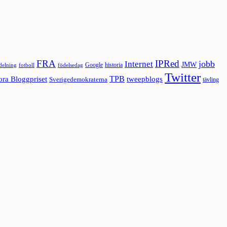
FRA
IPRed
jobb
Internet
JMW
Google
historia
ldelning
fotboll
födelsedag
Twitter
ora Bloggpriset
TPB
tweepblogs
Sverigedemokraterna
tävling