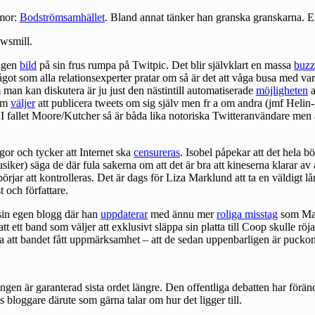
umor:
Bodströmsamhället
. Bland annat tänker han
granska granskarna
. E
ewsmill.
agen
bild
på sin frus rumpa på Twitpic. Det blir självklart en massa
buzz
t något som alla relationsexperter pratar om så är det att våga busa med 
m man kan diskutera är ju just den nästintill automatiserade
möjligheten
a
som
väljer
att publicera tweets om sig själv men fr a om andra (jmf Helin-ga
 I fallet Moore/Kutcher så är båda lika notoriska Twitteranvändare men ä
or och tycker att Internet ska
censureras
. Isobel påpekar att det hela bör
er) säga de där fula sakerna om att det är bra att kineserna klarar av at
börjar
att
kontrolleras
. Det är dags för Liza Marklund att ta en väldigt 
 och författare.
sin egen blogg där han
uppdaterar
med ännu mer
roliga misstag
som Mark
tt ett band som väljer att exklusivt släppa sin platta till Coop skulle r
a att bandet fått uppmärksamhet – att de sedan uppenbarligen är puckon 
ngen är garanterad sista ordet längre. Den offentliga debatten har förän
s bloggare därute som gärna talar om hur det ligger till.