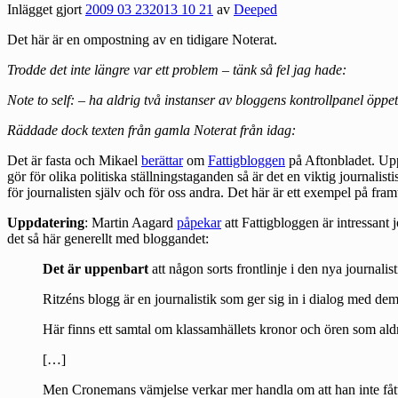
Inlägget gjort
2009 03 23
2013 10 21
av
Deeped
Det här är en ompostning av en tidigare Noterat.
Trodde det inte längre var ett problem – tänk så fel jag hade:
Note to self: – ha aldrig två instanser av bloggens kontrollpanel öppet
Räddade dock texten från gamla Noterat från idag:
Det är fasta och Mikael
berättar
om
Fattigbloggen
på Aftonbladet. Upp
gör för olika politiska ställningstaganden så är det en viktig journali
för journalisten själv och för oss andra. Det här är ett exempel på fram
Uppdatering
: Martin Aagard
påpekar
att Fattigbloggen är intressant 
det så här generellt med bloggandet:
Det är uppenbart
att någon sorts frontlinje i den nya journalis
Ritzéns blogg är en journalistik som ger sig in i dialog med dem
Här finns ett samtal om klassamhällets kronor och ören som aldri
[…]
Men Cronemans vämjelse verkar mer handla om att han inte fått 