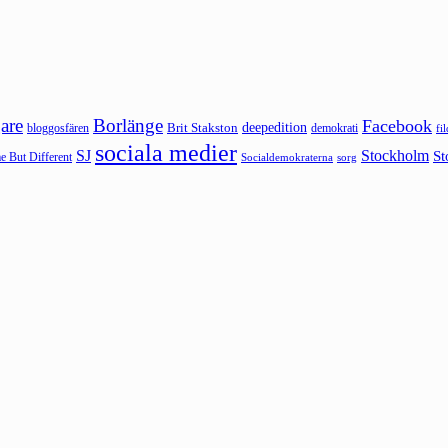
are
Borlänge
Facebook
deepedition
Brit Stakston
bloggosfären
demokrati
fi
sociala medier
SJ
Stockholm
St
 But Different
sorg
Socialdemokraterna