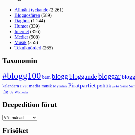
Allmänt tyckande
(2 261)
Bloggosfären
(589)
Dagbok
(1 244)
Humor
(339)
Internet
(356)
Medier
(508)
Musik
(355)
Tekniknörderi
(265)
Taxonomin
#blogg100
bloggar
blogg
bloggande
blogg
barn
Piratpartiet
politik
kalendern
media
livet
musik
Mymlan
Same Same
präst
tåg
U2
Wikileaks
Deepedition förut
Deepedition
förut
Frisöket