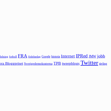
FRA
IPRed
jobb
Internet
JMW
Google
historia
ldelning
fotboll
födelsedag
Twitter
ora Bloggpriset
TPB
tweepblogs
Sverigedemokraterna
tävling