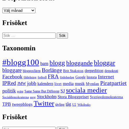
Deepedition
förut
Frisöket
Sök
efter:
Taxonomin
#blogg100
bloggar
blogg
bloggande
barn
bloggare
Borlänge
deepedition
Brit Stakston
bloggosfären
demokrati
FRA
Facebook
Internet
Google
historia
fildelning
fotboll
födelsedag
Piratpartiet
IPRed
jobb
kalendern
media
JMW
livet
musik
Mymlan
sociala medier
politik
SJ
Same Same But Different
präst
Stockholm
Stora Bloggpriset
Sverigedemokraterna
sorg
Socialdemokraterna
Twitter
TPB
tåg
tweepblogs
tävling
U2
Wikileaks
Frisöket
Sök