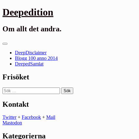
Gå
Deepedition
till
innehåll
Om allt det andra.
Primär
meny
DeepDisclaimer
Blogg 100 anno 2014
DeepedSamlat
Frisöket
Sök
efter:
Kontakt
Twitter
+
Facebook
+
Mail
Mastodon
Kategorierna