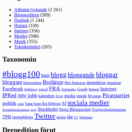
Allmänt tyckande
(2 261)
Bloggosfären
(589)
Dagbok
(1 244)
Humor
(339)
Internet
(356)
Medier
(508)
Musik
(355)
Tekniknörderi
(265)
Taxonomin
#blogg100
bloggar
blogg
bloggande
barn
bloggare
Borlänge
deepedition
Brit Stakston
bloggosfären
demokrati
FRA
Facebook
Internet
Google
historia
fildelning
fotboll
födelsedag
Piratpartiet
IPRed
jobb
kalendern
media
JMW
livet
musik
Mymlan
sociala medier
politik
SJ
Same Same But Different
präst
Stockholm
Stora Bloggpriset
Sverigedemokraterna
sorg
Socialdemokraterna
Twitter
TPB
tåg
tweepblogs
tävling
U2
Wikileaks
Deepedition förut