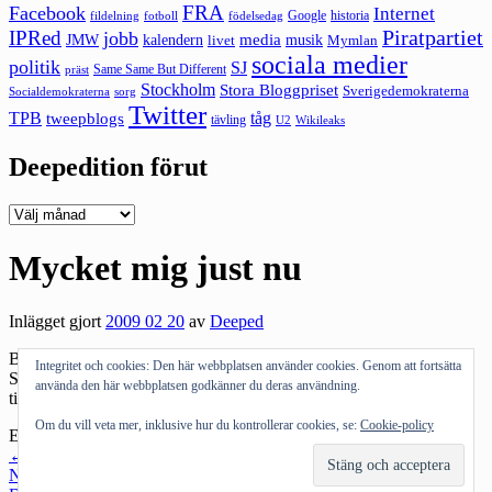
FRA
Facebook
Internet
Google
historia
fildelning
fotboll
födelsedag
Piratpartiet
IPRed
jobb
kalendern
media
JMW
livet
musik
Mymlan
sociala medier
politik
SJ
Same Same But Different
präst
Stockholm
Stora Bloggpriset
Sverigedemokraterna
sorg
Socialdemokraterna
Twitter
TPB
tåg
tweepblogs
tävling
U2
Wikileaks
Deepedition förut
Deepedition
förut
Mycket mig just nu
Inlägget gjort
2009 02 20
av
Deeped
Blev inte någon bild men det är mycket Niclas Strandh just nu.
Integritet och cookies: Den här webbplatsen använder cookies. Genom att fortsätta
Skriver om
fildelningen i Sverige på Newsmill
. Igår
Resumé
. I
använda den här webbplatsen godkänner du deras användning.
tisdags på
SVT
. Nästan så att jag är trött på mig själv :)
Om du vill veta mer, inklusive hur du kontrollerar cookies, se:
Cookie-policy
Etiketter:
Newsmill
,
Resumé
,
SVT
Kategorier:
Allmänt tyckande
Inläggsnavigering
←
Föregående inlägg
Nästa inlägg
→