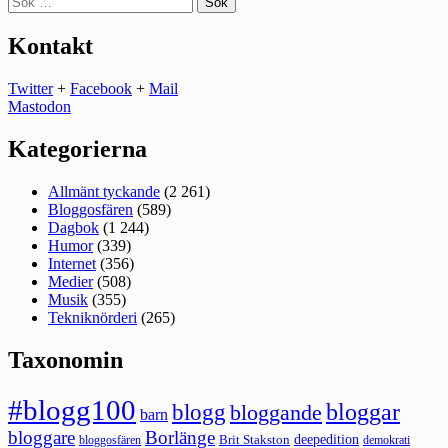
efter:
Kontakt
Twitter
+
Facebook
+
Mail
Mastodon
Kategorierna
Allmänt tyckande
(2 261)
Bloggosfären
(589)
Dagbok
(1 244)
Humor
(339)
Internet
(356)
Medier
(508)
Musik
(355)
Tekniknörderi
(265)
Taxonomin
#blogg100
bloggar
blogg
bloggande
barn
bloggare
Borlänge
deepedition
Brit Stakston
bloggosfären
demokrati