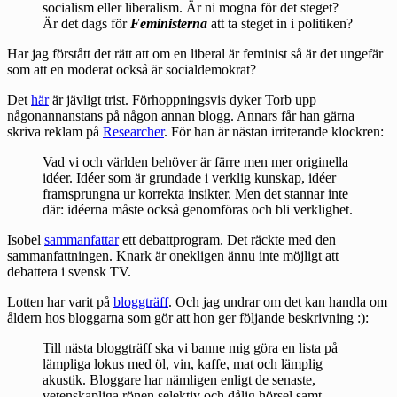
socialism eller liberalism. Är ni mogna för det steget?
Är det dags för
Feministerna
att ta steget in i politiken?
Har jag förstått det rätt att om en liberal är feminist så är det ungefär
som att en moderat också är socialdemokrat?
Det
här
är jävligt trist. Förhoppningsvis dyker Torb upp
någonannanstans på någon annan blogg. Annars får han gärna
skriva reklam på
Researcher
. För han är nästan irriterande klockren:
Vad vi och världen behöver är färre men mer originella
idéer. Idéer som är grundade i verklig kunskap, idéer
framsprungna ur korrekta insikter. Men det stannar inte
där: idéerna måste också genomföras och bli verklighet.
Isobel
sammanfattar
ett debattprogram. Det räckte med den
sammanfattningen. Knark är onekligen ännu inte möjligt att
debattera i svensk TV.
Lotten har varit på
bloggträff
. Och jag undrar om det kan handla om
åldern hos bloggarna som gör att hon ger följande beskrivning :):
Till nästa bloggträff ska vi banne mig göra en lista på
lämpliga lokus med öl, vin, kaffe, mat och lämplig
akustik. Bloggare har nämligen enligt de senaste,
vetenskapliga rönen selektiv och dålig hörsel samt