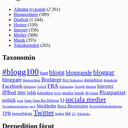
Allmänt tyckande
(2 261)
Bloggosfären
(589)
Dagbok
(1 244)
Humor
(339)
Internet
(356)
Medier
(508)
Musik
(355)
Tekniknörderi
(265)
Taxonomin
#blogg100
bloggar
blogg
bloggande
barn
bloggare
Borlänge
deepedition
Brit Stakston
bloggosfären
demokrati
FRA
Facebook
Internet
Google
historia
fildelning
fotboll
födelsedag
Piratpartiet
IPRed
jobb
kalendern
media
JMW
livet
musik
Mymlan
sociala medier
politik
SJ
Same Same But Different
präst
Stockholm
Stora Bloggpriset
Sverigedemokraterna
sorg
Socialdemokraterna
Twitter
TPB
tåg
tweepblogs
tävling
U2
Wikileaks
Deepedition förut