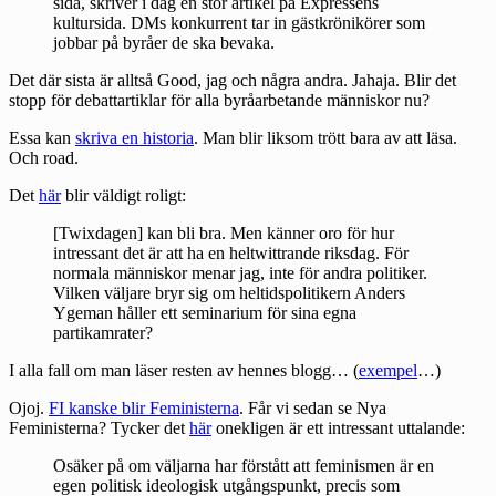
sida, skriver i dag en stor artikel på Expressens
kultursida. DMs konkurrent tar in gästkrönikörer som
jobbar på byråer de ska bevaka.
Det där sista är alltså Good, jag och några andra. Jahaja. Blir det
stopp för debattartiklar för alla byråarbetande människor nu?
Essa kan
skriva en historia
. Man blir liksom trött bara av att läsa.
Och road.
Det
här
blir väldigt roligt:
[Twixdagen] kan bli bra. Men känner oro för hur
intressant det är att ha en heltwittrande riksdag. För
normala människor menar jag, inte för andra politiker.
Vilken väljare bryr sig om heltidspolitikern Anders
Ygeman håller ett seminarium för sina egna
partikamrater?
I alla fall om man läser resten av hennes blogg… (
exempel
…)
Ojoj.
FI kanske blir Feministerna
. Får vi sedan se Nya
Feministerna? Tycker det
här
onekligen är ett intressant uttalande:
Osäker på om väljarna har förstått att feminismen är en
egen politisk ideologisk utgångspunkt, precis som