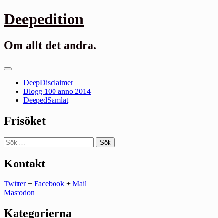
Gå
Deepedition
till
innehåll
Om allt det andra.
Primär
meny
DeepDisclaimer
Blogg 100 anno 2014
DeepedSamlat
Frisöket
Sök
efter:
Kontakt
Twitter
+
Facebook
+
Mail
Mastodon
Kategorierna