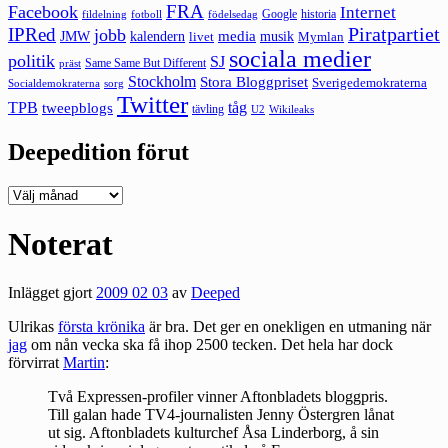
FRA
Facebook
Internet
Google
historia
fildelning
fotboll
födelsedag
Piratpartiet
IPRed
jobb
kalendern
media
JMW
livet
musik
Mymlan
sociala medier
politik
SJ
Same Same But Different
präst
Stockholm
Stora Bloggpriset
Sverigedemokraterna
sorg
Socialdemokraterna
Twitter
TPB
tåg
tweepblogs
tävling
U2
Wikileaks
Deepedition förut
Deepedition
förut
Noterat
Inlägget gjort
2009 02 03
av
Deeped
Ulrikas
första krönika
är bra. Det ger en onekligen en utmaning när
jag
om nån vecka ska få ihop 2500 tecken. Det hela har dock
förvirrat
Martin
:
Två Expressen-profiler vinner Aftonbladets bloggpris.
Till galan hade TV4-journalisten Jenny Östergren lånat
ut sig. Aftonbladets kulturchef Åsa Linderborg, å sin