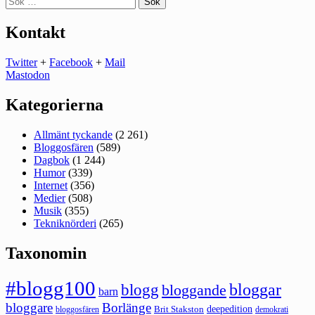
efter:
Kontakt
Twitter
+
Facebook
+
Mail
Mastodon
Kategorierna
Allmänt tyckande
(2 261)
Bloggosfären
(589)
Dagbok
(1 244)
Humor
(339)
Internet
(356)
Medier
(508)
Musik
(355)
Tekniknörderi
(265)
Taxonomin
#blogg100
bloggar
blogg
bloggande
barn
bloggare
Borlänge
deepedition
Brit Stakston
bloggosfären
demokrati