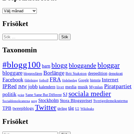
Deepedition
förut
Frisöket
Sök
efter:
Taxonomin
#blogg100
bloggar
blogg
bloggande
barn
bloggare
Borlänge
deepedition
Brit Stakston
bloggosfären
demokrati
FRA
Facebook
Internet
Google
historia
fildelning
fotboll
födelsedag
Piratpartiet
IPRed
jobb
kalendern
media
JMW
livet
musik
Mymlan
sociala medier
politik
SJ
Same Same But Different
präst
Stockholm
Stora Bloggpriset
Sverigedemokraterna
sorg
Socialdemokraterna
Twitter
TPB
tåg
tweepblogs
tävling
U2
Wikileaks
Frisöket
Sök