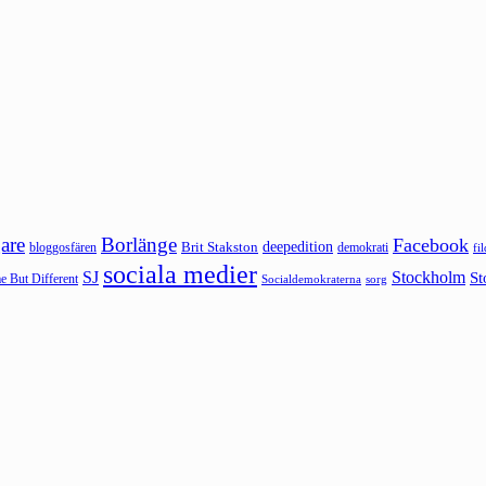
are
Borlänge
Facebook
deepedition
Brit Stakston
bloggosfären
demokrati
fi
sociala medier
SJ
Stockholm
St
 But Different
sorg
Socialdemokraterna