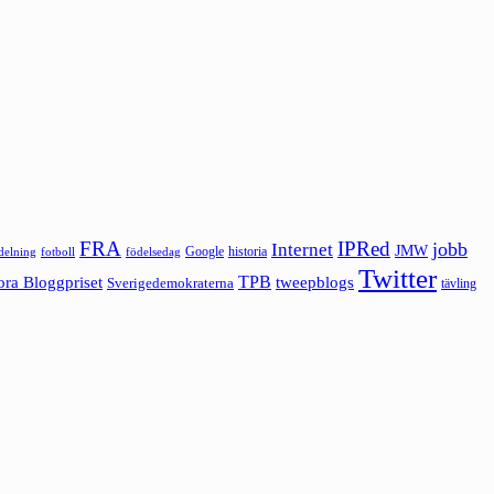
FRA
IPRed
jobb
Internet
JMW
Google
historia
ldelning
fotboll
födelsedag
Twitter
ora Bloggpriset
TPB
tweepblogs
Sverigedemokraterna
tävling