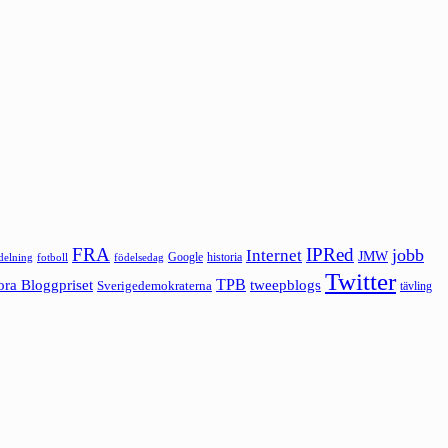
FRA
IPRed
jobb
Internet
JMW
Google
historia
ldelning
fotboll
födelsedag
Twitter
ora Bloggpriset
TPB
tweepblogs
Sverigedemokraterna
tävling