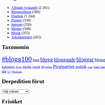
Allmänt tyckande
(2 261)
Bloggosfären
(589)
Dagbok
(1 244)
Humor
(339)
Internet
(356)
Medier
(508)
Musik
(355)
Tekniknörderi
(265)
Taxonomin
#blogg100
bloggar
blogg
bloggande
blogg
barn
Piratpartiet
politik
kalendern
media
livet
musik
Mymlan
Same Same
präst
tåg
U2
Wikileaks
Deepedition förut
Deepedition
förut
Frisöket