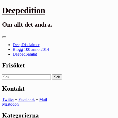
Gå
Deepedition
till
innehåll
Om allt det andra.
Primär
meny
DeepDisclaimer
Blogg 100 anno 2014
DeepedSamlat
Frisöket
Sök
efter:
Kontakt
Twitter
+
Facebook
+
Mail
Mastodon
Kategorierna