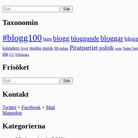
Sök
efter:
Taxonomin
#blogg100
bloggar
blogg
bloggande
blogg
barn
Piratpartiet
politik
kalendern
media
livet
musik
Mymlan
Same Same
präst
tåg
U2
Wikileaks
Frisöket
Sök
efter:
Kontakt
Twitter
+
Facebook
+
Mail
Mastodon
Kategorierna