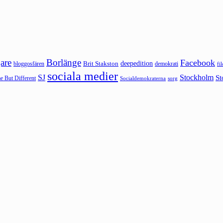
are
Borlänge
Facebook
deepedition
Brit Stakston
bloggosfären
demokrati
fi
sociala medier
SJ
Stockholm
St
 But Different
sorg
Socialdemokraterna