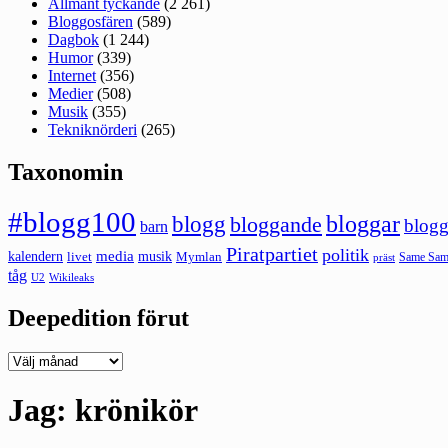
Allmänt tyckande
(2 261)
Bloggosfären
(589)
Dagbok
(1 244)
Humor
(339)
Internet
(356)
Medier
(508)
Musik
(355)
Tekniknörderi
(265)
Taxonomin
#blogg100
bloggar
blogg
bloggande
blogg
barn
Piratpartiet
politik
kalendern
media
livet
musik
Mymlan
Same Same
präst
tåg
U2
Wikileaks
Deepedition förut
Deepedition
förut
Jag: krönikör