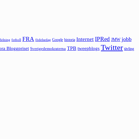
FRA
IPRed
jobb
Internet
JMW
Google
historia
ldelning
fotboll
födelsedag
Twitter
ora Bloggpriset
TPB
tweepblogs
Sverigedemokraterna
tävling