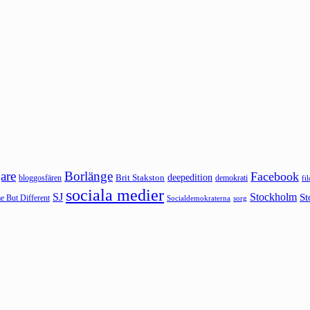
are
Borlänge
Facebook
deepedition
Brit Stakston
bloggosfären
demokrati
fi
sociala medier
SJ
Stockholm
St
 But Different
sorg
Socialdemokraterna