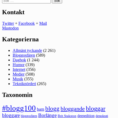
efter:
Kontakt
Twitter
+
Facebook
+
Mail
Mastodon
Kategorierna
Allmänt tyckande
(2 261)
Bloggosfären
(589)
Dagbok
(1 244)
Humor
(339)
Internet
(356)
Medier
(508)
Musik
(355)
Tekniknörderi
(265)
Taxonomin
#blogg100
bloggar
blogg
bloggande
barn
bloggare
Borlänge
deepedition
Brit Stakston
bloggosfären
demokrati