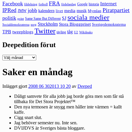
FRA
Facebook
Internet
Google
historia
fildelning
fotboll
födelsedag
Piratpartiet
IPRed
jobb
kalendern
media
JMW
livet
musik
Mymlan
sociala medier
politik
SJ
Same Same But Different
präst
Stockholm
Stora Bloggpriset
Sverigedemokraterna
sorg
Socialdemokraterna
Twitter
TPB
tåg
tweepblogs
tävling
U2
Wikileaks
Deepedition förut
Deepedition
förut
Saker en måndag
Inlägget gjort
2008 06 30
2013 10 20
av
Deeped
Dåligt samvete för alla jobb jag borde göra men som får stå
tillbaka för Det Stora Projektet™
Den nya termosen är snygg men håller inte värmen = kallt
kaffe.
Cigg snart slut.
Jag behöver semester nu. Inte sen.
DVIJDVS
är Sveriges bästa bloggare.