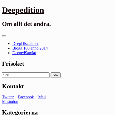
Gå
Deepedition
till
innehåll
Om allt det andra.
Primär
meny
DeepDisclaimer
Blogg 100 anno 2014
DeepedSamlat
Frisöket
Sök
efter:
Kontakt
Twitter
+
Facebook
+
Mail
Mastodon
Kategorierna