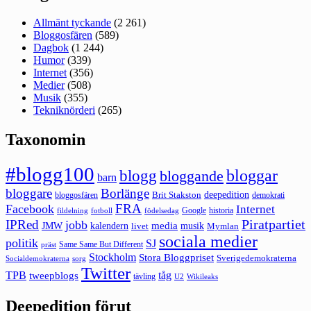
Allmänt tyckande
(2 261)
Bloggosfären
(589)
Dagbok
(1 244)
Humor
(339)
Internet
(356)
Medier
(508)
Musik
(355)
Tekniknörderi
(265)
Taxonomin
#blogg100
bloggar
blogg
bloggande
barn
bloggare
Borlänge
deepedition
Brit Stakston
bloggosfären
demokrati
FRA
Facebook
Internet
Google
historia
fildelning
fotboll
födelsedag
Piratpartiet
IPRed
jobb
kalendern
media
JMW
livet
musik
Mymlan
sociala medier
politik
SJ
Same Same But Different
präst
Stockholm
Stora Bloggpriset
Sverigedemokraterna
sorg
Socialdemokraterna
Twitter
TPB
tåg
tweepblogs
tävling
U2
Wikileaks
Deepedition förut