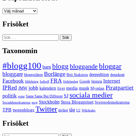
Deepedition
förut
Frisöket
Sök
efter:
Taxonomin
#blogg100
bloggar
blogg
bloggande
barn
bloggare
Borlänge
deepedition
Brit Stakston
bloggosfären
demokrati
FRA
Facebook
Internet
Google
historia
fildelning
fotboll
födelsedag
Piratpartiet
IPRed
jobb
kalendern
media
JMW
livet
musik
Mymlan
sociala medier
politik
SJ
Same Same But Different
präst
Stockholm
Stora Bloggpriset
Sverigedemokraterna
sorg
Socialdemokraterna
Twitter
TPB
tåg
tweepblogs
tävling
U2
Wikileaks
Frisöket
Sök