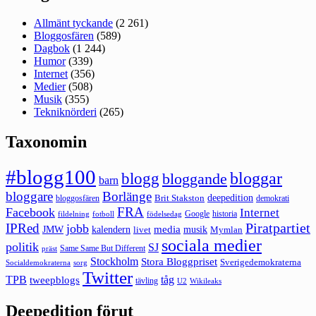
Allmänt tyckande
(2 261)
Bloggosfären
(589)
Dagbok
(1 244)
Humor
(339)
Internet
(356)
Medier
(508)
Musik
(355)
Tekniknörderi
(265)
Taxonomin
#blogg100
bloggar
blogg
bloggande
barn
bloggare
Borlänge
deepedition
Brit Stakston
bloggosfären
demokrati
FRA
Facebook
Internet
Google
historia
fildelning
fotboll
födelsedag
Piratpartiet
IPRed
jobb
kalendern
media
JMW
livet
musik
Mymlan
sociala medier
politik
SJ
Same Same But Different
präst
Stockholm
Stora Bloggpriset
Sverigedemokraterna
sorg
Socialdemokraterna
Twitter
TPB
tåg
tweepblogs
tävling
U2
Wikileaks
Deepedition förut