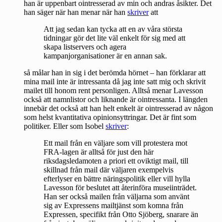
han är uppenbart ointresserad av min och andras åsikter. Det
han säger när han menar när han
skriver
att
Att jag sedan kan tycka att en av våra största
tidningar gör det lite väl enkelt för sig med att
skapa listservers och agera
kampanjorganisationer är en annan sak.
så målar han in sig i det berömda hörnet – han förklarar att
mina mail inte är intressanta då jag inte satt mig och skrivit
mailet till honom rent personligen. Alltså menar Lavesson
också att namnlistor och liknande är ointressanta. I längden
innebär det också att han helt enkelt är ointresserad av någon
som helst kvantitativa opinionsyttringar. Det är fint som
politiker. Eller som Isobel
skriver
:
Ett mail från en väljare som vill protestera mot
FRA-lagen är alltså för just den här
riksdagsledamoten a priori ett oviktigt mail, till
skillnad från mail där väljaren exempelvis
efterlyser en bättre näringspolitik eller vill hylla
Lavesson för beslutet att återinföra museiinträdet.
Han ser också mailen från väljarna som använt
sig av Expressens mailtjänst som komna från
Expressen, specifikt från Otto Sjöberg, snarare än