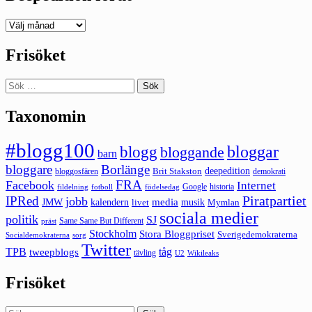
Deepedition
förut
Frisöket
Sök
efter:
Taxonomin
#blogg100
bloggar
blogg
bloggande
barn
bloggare
Borlänge
deepedition
Brit Stakston
bloggosfären
demokrati
FRA
Facebook
Internet
Google
historia
fildelning
fotboll
födelsedag
Piratpartiet
IPRed
jobb
kalendern
media
JMW
livet
musik
Mymlan
sociala medier
politik
SJ
Same Same But Different
präst
Stockholm
Stora Bloggpriset
Sverigedemokraterna
sorg
Socialdemokraterna
Twitter
TPB
tåg
tweepblogs
tävling
U2
Wikileaks
Frisöket
Sök