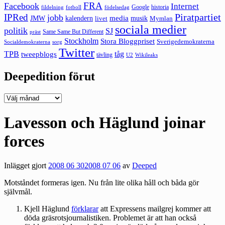
FRA
Facebook
Internet
Google
historia
fildelning
fotboll
födelsedag
Piratpartiet
IPRed
jobb
kalendern
media
JMW
livet
musik
Mymlan
sociala medier
politik
SJ
Same Same But Different
präst
Stockholm
Stora Bloggpriset
Sverigedemokraterna
sorg
Socialdemokraterna
Twitter
TPB
tåg
tweepblogs
tävling
U2
Wikileaks
Deepedition förut
Deepedition
förut
Lavesson och Häglund joinar
forces
Inlägget gjort
2008 06 30
2008 07 06
av
Deeped
Motståndet formeras igen. Nu från lite olika håll och båda gör
självmål.
Kjell Häglund
förklarar
att Expressens mailgrej kommer att
döda gräsrotsjournalistiken. Problemet är att han också