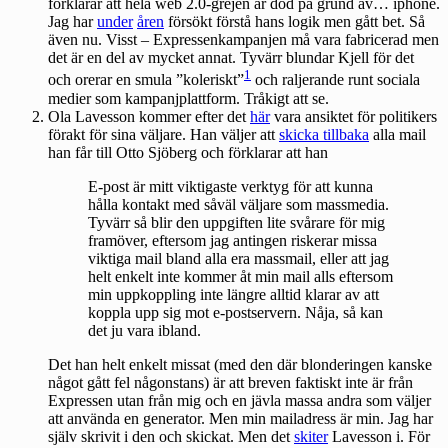
förklarar att hela web 2.0-grejen är död på grund av… iphone.
Jag har
under
åren
försökt förstå hans logik men gått bet. Så
även nu. Visst – Expressenkampanjen må vara fabricerad men
det är en del av mycket annat. Tyvärr blundar Kjell för det
1
och orerar en smula ”koleriskt”
och raljerande runt sociala
medier som kampanjplattform. Tråkigt att se.
Ola Lavesson kommer efter det
här
vara ansiktet för politikers
förakt för sina väljare. Han väljer att
skicka tillbaka
alla mail
han får till Otto Sjöberg och förklarar att han
E-post är mitt viktigaste verktyg för att kunna
hålla kontakt med såväl väljare som massmedia.
Tyvärr så blir den uppgiften lite svårare för mig
framöver, eftersom jag antingen riskerar missa
viktiga mail bland alla era massmail, eller att jag
helt enkelt inte kommer åt min mail alls eftersom
min uppkoppling inte längre alltid klarar av att
koppla upp sig mot e-postservern. Nåja, så kan
det ju vara ibland.
Det han helt enkelt missat (med den där blonderingen kanske
något gått fel någonstans) är att breven faktiskt inte är från
Expressen utan från mig och en jävla massa andra som väljer
att använda en generator. Men min mailadress är min. Jag har
själv skrivit i den och skickat. Men det
skiter
Lavesson i. För