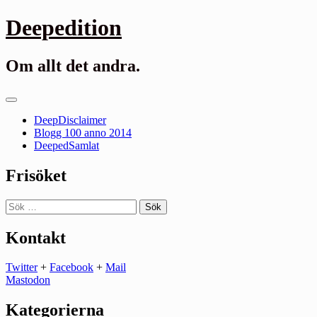
Gå
Deepedition
till
innehåll
Om allt det andra.
Primär
meny
DeepDisclaimer
Blogg 100 anno 2014
DeepedSamlat
Frisöket
Sök
efter:
Kontakt
Twitter
+
Facebook
+
Mail
Mastodon
Kategorierna