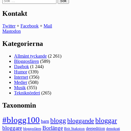
efter:
Kontakt
Twitter
+
Facebook
+
Mail
Mastodon
Kategorierna
Allmänt tyckande
(2 261)
Bloggosfären
(589)
Dagbok
(1 244)
Humor
(339)
Internet
(356)
Medier
(508)
Musik
(355)
Tekniknörderi
(265)
Taxonomin
#blogg100
bloggar
blogg
bloggande
barn
bloggare
Borlänge
deepedition
Brit Stakston
bloggosfären
demokrati