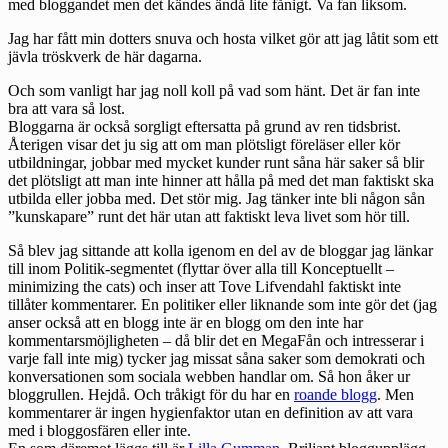
med bloggandet men det kändes ändå lite fånigt. Va fan liksom.
Jag har fått min dotters snuva och hosta vilket gör att jag låtit som ett
jävla tröskverk de här dagarna.
Och som vanligt har jag noll koll på vad som hänt. Det är fan inte
bra att vara så lost.
Bloggarna är också sorgligt eftersatta på grund av ren tidsbrist.
Återigen visar det ju sig att om man plötsligt föreläser eller kör
utbildningar, jobbar med mycket kunder runt såna här saker så blir
det plötsligt att man inte hinner att hålla på med det man faktiskt ska
utbilda eller jobba med. Det stör mig. Jag tänker inte bli någon sån
”kunskapare” runt det här utan att faktiskt leva livet som hör till.
Så blev jag sittande att kolla igenom en del av de bloggar jag länkar
till inom Politik-segmentet (flyttar över alla till Konceptuellt –
minimizing the cats) och inser att Tove Lifvendahl faktiskt inte
tillåter kommentarer. En politiker eller liknande som inte gör det (jag
anser också att en blogg inte är en blogg om den inte har
kommentarsmöjligheten – då blir det en MegaFån och intresserar i
varje fall inte mig) tycker jag missat såna saker som demokrati och
konversationen som sociala webben handlar om. Så hon åker ur
bloggrullen. Hejdå. Och tråkigt för du har en
roande blogg
. Men
kommentarer är ingen hygienfaktor utan en definition av att vara
med i bloggosfären eller inte.