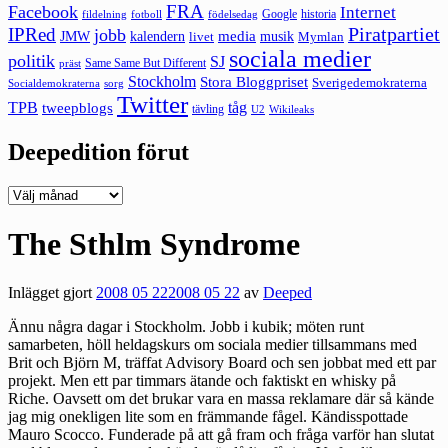
FRA
Facebook
Internet
Google
historia
fildelning
fotboll
födelsedag
Piratpartiet
IPRed
jobb
kalendern
media
JMW
livet
musik
Mymlan
sociala medier
politik
SJ
Same Same But Different
präst
Stockholm
Stora Bloggpriset
Sverigedemokraterna
sorg
Socialdemokraterna
Twitter
TPB
tåg
tweepblogs
tävling
U2
Wikileaks
Deepedition förut
Deepedition
förut
The Sthlm Syndrome
Inlägget gjort
2008 05 22
2008 05 22
av
Deeped
Ännu några dagar i Stockholm. Jobb i kubik; möten runt
samarbeten, höll heldagskurs om sociala medier tillsammans med
Brit och Björn M, träffat Advisory Board och sen jobbat med ett par
projekt. Men ett par timmars ätande och faktiskt en whisky på
Riche. Oavsett om det brukar vara en massa reklamare där så kände
jag mig onekligen lite som en främmande fågel. Kändisspottade
Mauro Scocco. Funderade på att gå fram och fråga varför han slutat