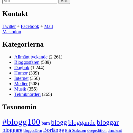
efter:
Kontakt
Twitter
+
Facebook
+
Mail
Mastodon
Kategorierna
Allmänt tyckande
(2 261)
Bloggosfären
(589)
Dagbok
(1 244)
Humor
(339)
Internet
(356)
Medier
(508)
Musik
(355)
Tekniknörderi
(265)
Taxonomin
#blogg100
bloggar
blogg
bloggande
barn
bloggare
Borlänge
deepedition
Brit Stakston
bloggosfären
demokrati