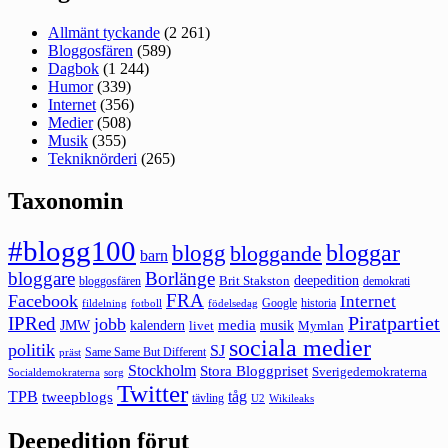
Allmänt tyckande
(2 261)
Bloggosfären
(589)
Dagbok
(1 244)
Humor
(339)
Internet
(356)
Medier
(508)
Musik
(355)
Tekniknörderi
(265)
Taxonomin
#blogg100
bloggar
blogg
bloggande
barn
bloggare
Borlänge
deepedition
Brit Stakston
bloggosfären
demokrati
FRA
Facebook
Internet
Google
historia
fildelning
fotboll
födelsedag
Piratpartiet
IPRed
jobb
kalendern
media
JMW
livet
musik
Mymlan
sociala medier
politik
SJ
Same Same But Different
präst
Stockholm
Stora Bloggpriset
Sverigedemokraterna
sorg
Socialdemokraterna
Twitter
TPB
tåg
tweepblogs
tävling
U2
Wikileaks
Deepedition förut