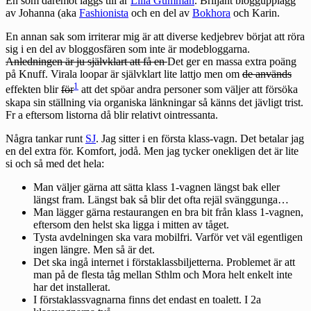
En som däremot läggs till är
Lilla Gumman
. Briljant bloggupplägg
av Johanna (aka
Fashionista
och en del av
Bokhora
och Karin.
En annan sak som irriterar mig är att diverse kedjebrev börjat att röra
sig i en del av bloggosfären som inte är modebloggarna.
Anledningen är ju självklart att få en
Det ger en massa extra poäng
på Knuff. Virala loopar är självklart lite lattjo men om
de används
1
effekten blir
för
att det spöar andra personer som väljer att försöka
skapa sin ställning via organiska länkningar så känns det jävligt trist.
Fr a eftersom listorna då blir relativt ointressanta.
Några tankar runt
SJ
. Jag sitter i en första klass-vagn. Det betalar jag
en del extra för. Komfort, jodå. Men jag tycker onekligen det är lite
si och så med det hela:
Man väljer gärna att sätta klass 1-vagnen längst bak eller
längst fram. Längst bak så blir det ofta rejäl svänggunga…
Man lägger gärna restaurangen en bra bit från klass 1-vagnen,
eftersom den helst ska ligga i mitten av tåget.
Tysta avdelningen ska vara mobilfri. Varför vet väl egentligen
ingen längre. Men så är det.
Det ska ingå internet i förstaklassbiljetterna. Problemet är att
man på de flesta tåg mellan Sthlm och Mora helt enkelt inte
har det installerat.
I förstaklassvagnarna finns det endast en toalett. I 2a