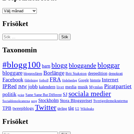
Deepedition
förut
Frisöket
Sök
efter:
Taxonomin
#blogg100
bloggar
blogg
bloggande
barn
bloggare
Borlänge
deepedition
Brit Stakston
bloggosfären
demokrati
FRA
Facebook
Internet
Google
historia
fildelning
fotboll
födelsedag
Piratpartiet
IPRed
jobb
kalendern
media
JMW
livet
musik
Mymlan
sociala medier
politik
SJ
Same Same But Different
präst
Stockholm
Stora Bloggpriset
Sverigedemokraterna
sorg
Socialdemokraterna
Twitter
TPB
tåg
tweepblogs
tävling
U2
Wikileaks
Frisöket
Sök