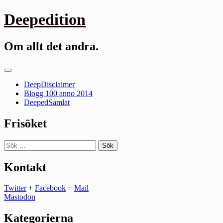
Gå
Deepedition
till
innehåll
Om allt det andra.
Primär
meny
DeepDisclaimer
Blogg 100 anno 2014
DeepedSamlat
Frisöket
Sök
efter:
Kontakt
Twitter
+
Facebook
+
Mail
Mastodon
Kategorierna