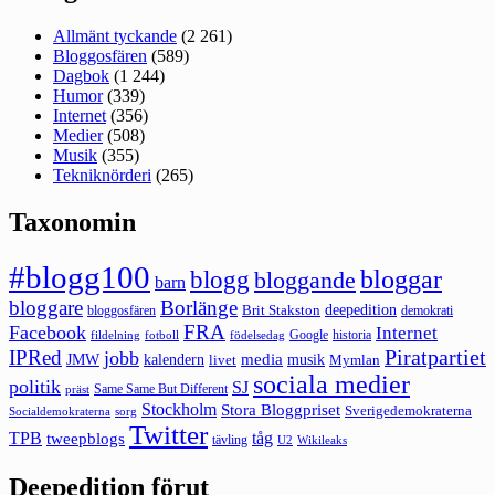
Allmänt tyckande
(2 261)
Bloggosfären
(589)
Dagbok
(1 244)
Humor
(339)
Internet
(356)
Medier
(508)
Musik
(355)
Tekniknörderi
(265)
Taxonomin
#blogg100
bloggar
blogg
bloggande
barn
bloggare
Borlänge
deepedition
Brit Stakston
bloggosfären
demokrati
FRA
Facebook
Internet
Google
historia
fildelning
fotboll
födelsedag
Piratpartiet
IPRed
jobb
kalendern
media
JMW
livet
musik
Mymlan
sociala medier
politik
SJ
Same Same But Different
präst
Stockholm
Stora Bloggpriset
Sverigedemokraterna
sorg
Socialdemokraterna
Twitter
TPB
tåg
tweepblogs
tävling
U2
Wikileaks
Deepedition förut