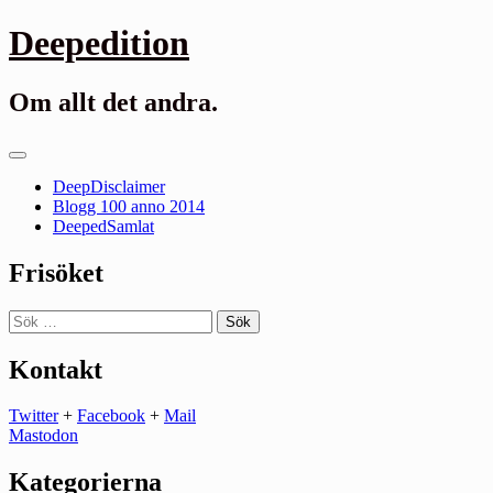
Gå
Deepedition
till
innehåll
Om allt det andra.
Primär
meny
DeepDisclaimer
Blogg 100 anno 2014
DeepedSamlat
Frisöket
Sök
efter:
Kontakt
Twitter
+
Facebook
+
Mail
Mastodon
Kategorierna