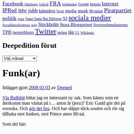
FRA
Facebook
Internet
Google
historia
fildelning
fotboll
födelsedag
Piratpartiet
IPRed
jobb
kalendern
media
JMW
livet
musik
Mymlan
sociala medier
politik
SJ
Same Same But Different
präst
Stockholm
Stora Bloggpriset
Sverigedemokraterna
sorg
Socialdemokraterna
Twitter
TPB
tåg
tweepblogs
tävling
U2
Wikileaks
Deepedition förut
Deepedition
förut
Funk(ar)
Inlägget gjort
2008 03 03
av
Deeped
Via Bullshit
hittar jag en intressant ny sak. Som känns som en
återkomst man väntat på i… arton år (jeez)? Eric Gadd gör det på
svenska. Och
gör det bra
. Och har släppt slick-soulen och rör sig
tillbaka mot funken, mot Prince anno 80-tal.
Som det här: