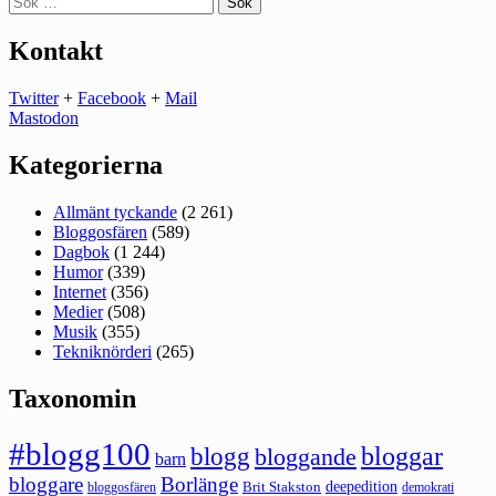
efter:
Kontakt
Twitter
+
Facebook
+
Mail
Mastodon
Kategorierna
Allmänt tyckande
(2 261)
Bloggosfären
(589)
Dagbok
(1 244)
Humor
(339)
Internet
(356)
Medier
(508)
Musik
(355)
Tekniknörderi
(265)
Taxonomin
#blogg100
bloggar
blogg
bloggande
barn
bloggare
Borlänge
deepedition
Brit Stakston
bloggosfären
demokrati