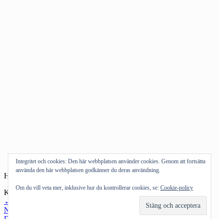
Integritet och cookies: Den här webbplatsen använder cookies. Genom att fortsätta
använda den här webbplatsen godkänner du deras användning.
Hurra jag lever, pang pang du är död.
Om du vill veta mer, inklusive hur du kontrollerar cookies, se:
Cookie-policy
Kategorier:
Musik
Inläggsnavigering
←
Föregående inlägg
Nästa inlägg
→
Drivs med WordPress
|
Tema: Intergalactic av
WordPress.com
.