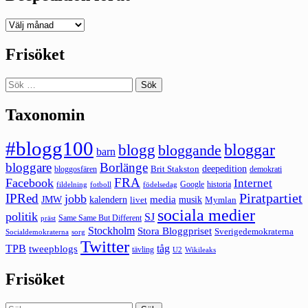
Deepedition
förut
Frisöket
Sök
efter:
Taxonomin
#blogg100
bloggar
blogg
bloggande
barn
bloggare
Borlänge
deepedition
Brit Stakston
bloggosfären
demokrati
FRA
Facebook
Internet
Google
historia
fildelning
fotboll
födelsedag
Piratpartiet
IPRed
jobb
kalendern
media
JMW
livet
musik
Mymlan
sociala medier
politik
SJ
Same Same But Different
präst
Stockholm
Stora Bloggpriset
Sverigedemokraterna
sorg
Socialdemokraterna
Twitter
TPB
tåg
tweepblogs
tävling
U2
Wikileaks
Frisöket
Sök