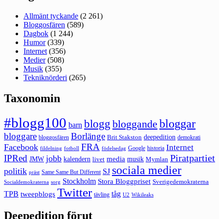
Allmänt tyckande
(2 261)
Bloggosfären
(589)
Dagbok
(1 244)
Humor
(339)
Internet
(356)
Medier
(508)
Musik
(355)
Tekniknörderi
(265)
Taxonomin
#blogg100
bloggar
blogg
bloggande
barn
bloggare
Borlänge
deepedition
Brit Stakston
bloggosfären
demokrati
FRA
Facebook
Internet
Google
historia
fildelning
fotboll
födelsedag
Piratpartiet
IPRed
jobb
kalendern
media
JMW
livet
musik
Mymlan
sociala medier
politik
SJ
Same Same But Different
präst
Stockholm
Stora Bloggpriset
Sverigedemokraterna
sorg
Socialdemokraterna
Twitter
TPB
tåg
tweepblogs
tävling
U2
Wikileaks
Deepedition förut