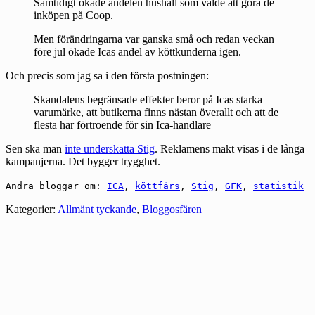
Samtidigt ökade andelen hushåll som valde att göra de
inköpen på Coop.
Men förändringarna var ganska små och redan veckan
före jul ökade Icas andel av köttkunderna igen.
Och precis som jag sa i den första postningen:
Skandalens begränsade effekter beror på Icas starka
varumärke, att butikerna finns nästan överallt och att de
flesta har förtroende för sin Ica-handlare
Sen ska man
inte underskatta Stig
. Reklamens makt visas i de långa
kampanjerna. Det bygger trygghet.
Andra bloggar om:
ICA
,
köttfärs
,
Stig
,
GFK
,
statistik
Kategorier:
Allmänt tyckande
,
Bloggosfären