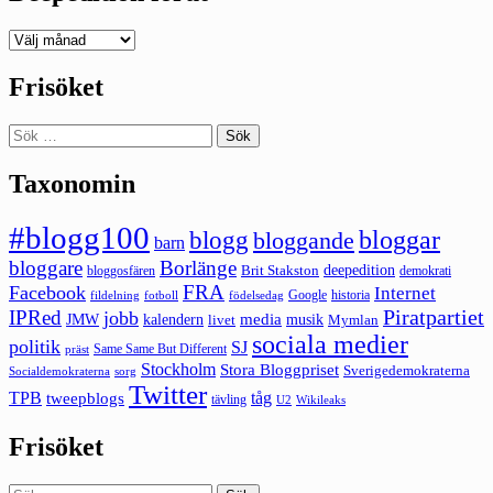
Deepedition
förut
Frisöket
Sök
efter:
Taxonomin
#blogg100
bloggar
blogg
bloggande
barn
bloggare
Borlänge
deepedition
Brit Stakston
bloggosfären
demokrati
FRA
Facebook
Internet
Google
historia
fildelning
fotboll
födelsedag
Piratpartiet
IPRed
jobb
kalendern
media
JMW
livet
musik
Mymlan
sociala medier
politik
SJ
Same Same But Different
präst
Stockholm
Stora Bloggpriset
Sverigedemokraterna
sorg
Socialdemokraterna
Twitter
TPB
tåg
tweepblogs
tävling
U2
Wikileaks
Frisöket
Sök