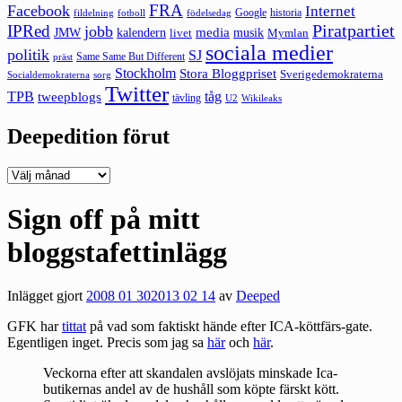
FRA
Facebook
Internet
Google
historia
fildelning
fotboll
födelsedag
Piratpartiet
IPRed
jobb
kalendern
media
JMW
livet
musik
Mymlan
sociala medier
politik
SJ
Same Same But Different
präst
Stockholm
Stora Bloggpriset
Sverigedemokraterna
sorg
Socialdemokraterna
Twitter
TPB
tåg
tweepblogs
tävling
U2
Wikileaks
Deepedition förut
Deepedition
förut
Sign off på mitt
bloggstafettinlägg
Inlägget gjort
2008 01 30
2013 02 14
av
Deeped
GFK har
tittat
på vad som faktiskt hände efter ICA-köttfärs-gate.
Egentligen inget. Precis som jag sa
här
och
här
.
Veckorna efter att skandalen avslöjats minskade Ica-
butikernas andel av de hushåll som köpte färskt kött.