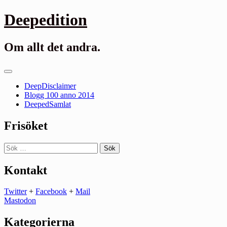
Gå
Deepedition
till
innehåll
Om allt det andra.
Primär
meny
DeepDisclaimer
Blogg 100 anno 2014
DeepedSamlat
Frisöket
Sök
efter:
Kontakt
Twitter
+
Facebook
+
Mail
Mastodon
Kategorierna