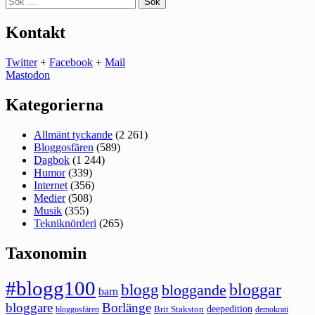
efter:
Kontakt
Twitter
+
Facebook
+
Mail
Mastodon
Kategorierna
Allmänt tyckande
(2 261)
Bloggosfären
(589)
Dagbok
(1 244)
Humor
(339)
Internet
(356)
Medier
(508)
Musik
(355)
Tekniknörderi
(265)
Taxonomin
#blogg100
bloggar
blogg
bloggande
barn
bloggare
Borlänge
deepedition
Brit Stakston
bloggosfären
demokrati