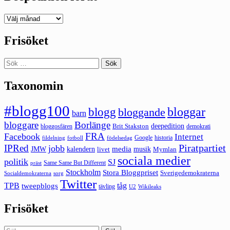
Deepedition
förut
Frisöket
Sök
efter:
Taxonomin
#blogg100
bloggar
blogg
bloggande
barn
bloggare
Borlänge
deepedition
Brit Stakston
bloggosfären
demokrati
FRA
Facebook
Internet
Google
historia
fildelning
fotboll
födelsedag
Piratpartiet
IPRed
jobb
kalendern
media
JMW
livet
musik
Mymlan
sociala medier
politik
SJ
Same Same But Different
präst
Stockholm
Stora Bloggpriset
Sverigedemokraterna
sorg
Socialdemokraterna
Twitter
TPB
tåg
tweepblogs
tävling
U2
Wikileaks
Frisöket
Sök