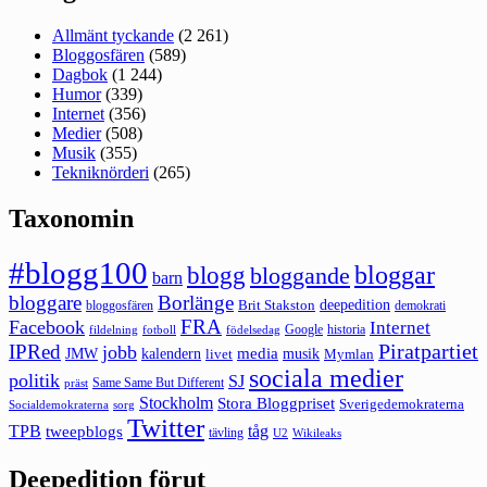
Allmänt tyckande
(2 261)
Bloggosfären
(589)
Dagbok
(1 244)
Humor
(339)
Internet
(356)
Medier
(508)
Musik
(355)
Tekniknörderi
(265)
Taxonomin
#blogg100
bloggar
blogg
bloggande
barn
bloggare
Borlänge
deepedition
Brit Stakston
bloggosfären
demokrati
FRA
Facebook
Internet
Google
historia
fildelning
fotboll
födelsedag
Piratpartiet
IPRed
jobb
kalendern
media
JMW
livet
musik
Mymlan
sociala medier
politik
SJ
Same Same But Different
präst
Stockholm
Stora Bloggpriset
Sverigedemokraterna
sorg
Socialdemokraterna
Twitter
TPB
tåg
tweepblogs
tävling
U2
Wikileaks
Deepedition förut