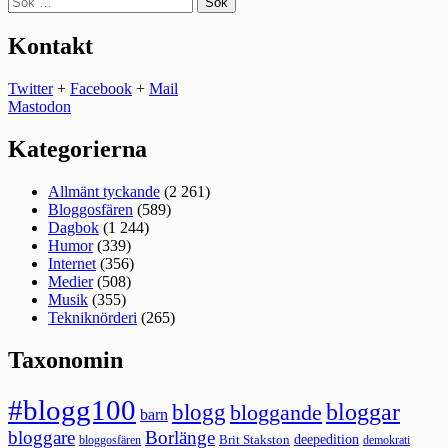
efter:
Kontakt
Twitter
+
Facebook
+
Mail
Mastodon
Kategorierna
Allmänt tyckande
(2 261)
Bloggosfären
(589)
Dagbok
(1 244)
Humor
(339)
Internet
(356)
Medier
(508)
Musik
(355)
Tekniknörderi
(265)
Taxonomin
#blogg100
bloggar
blogg
bloggande
barn
bloggare
Borlänge
deepedition
Brit Stakston
bloggosfären
demokrati