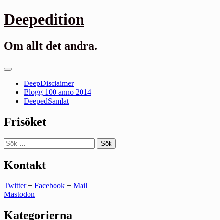
Gå
Deepedition
till
innehåll
Om allt det andra.
Primär
meny
DeepDisclaimer
Blogg 100 anno 2014
DeepedSamlat
Frisöket
Sök
efter:
Kontakt
Twitter
+
Facebook
+
Mail
Mastodon
Kategorierna