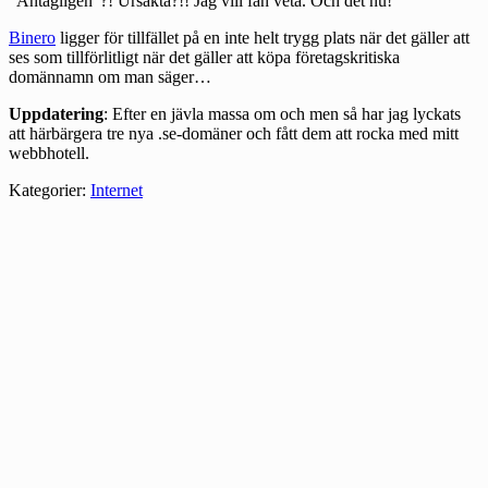
”Antagligen”?! Ursäkta?!! Jag vill fan veta. Och det nu!
Binero
ligger för tillfället på en inte helt trygg plats när det gäller att
ses som tillförlitligt när det gäller att köpa företagskritiska
domännamn om man säger…
Uppdatering
: Efter en jävla massa om och men så har jag lyckats
att härbärgera tre nya .se-domäner och fått dem att rocka med mitt
webbhotell.
Kategorier:
Internet