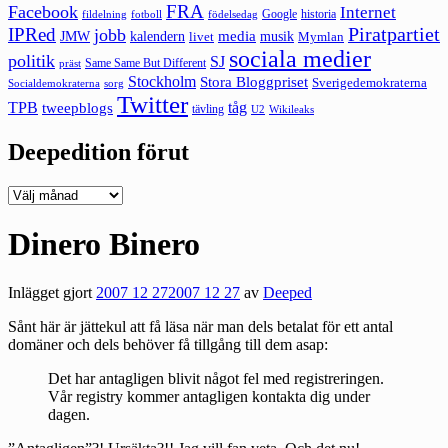
FRA
Facebook
Internet
Google
historia
fildelning
fotboll
födelsedag
Piratpartiet
IPRed
jobb
kalendern
media
JMW
livet
musik
Mymlan
sociala medier
politik
SJ
Same Same But Different
präst
Stockholm
Stora Bloggpriset
Sverigedemokraterna
sorg
Socialdemokraterna
Twitter
TPB
tåg
tweepblogs
tävling
U2
Wikileaks
Deepedition förut
Deepedition
förut
Dinero Binero
Inlägget gjort
2007 12 27
2007 12 27
av
Deeped
Sånt här är jättekul att få läsa när man dels betalat för ett antal
domäner och dels behöver få tillgång till dem asap:
Det har antagligen blivit något fel med registreringen.
Vår registry kommer antagligen kontakta dig under
dagen.