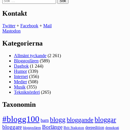
efter:
Kontakt
Twitter
+
Facebook
+
Mail
Mastodon
Kategorierna
Allmänt tyckande
(2 261)
Bloggosfären
(589)
Dagbok
(1 244)
Humor
(339)
Internet
(356)
Medier
(508)
Musik
(355)
Tekniknörderi
(265)
Taxonomin
#blogg100
bloggar
blogg
bloggande
barn
bloggare
Borlänge
deepedition
Brit Stakston
bloggosfären
demokrati