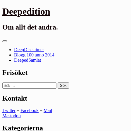
Gå
Deepedition
till
innehåll
Om allt det andra.
Primär
meny
DeepDisclaimer
Blogg 100 anno 2014
DeepedSamlat
Frisöket
Sök
efter:
Kontakt
Twitter
+
Facebook
+
Mail
Mastodon
Kategorierna