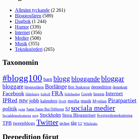
Allmänt tyckande
(2 261)
Bloggosfären
(589)
Dagbok
(1 244)
Humor
(339)
Internet
(356)
Medier
(508)
Musik
(355)
Tekniknörderi
(265)
Taxonomin
#blogg100
bloggar
blogg
bloggande
barn
bloggare
Borlänge
deepedition
Brit Stakston
bloggosfären
demokrati
FRA
Facebook
Internet
Google
historia
fildelning
fotboll
födelsedag
Piratpartiet
IPRed
jobb
kalendern
media
JMW
livet
musik
Mymlan
sociala medier
politik
SJ
Same Same But Different
präst
Stockholm
Stora Bloggpriset
Sverigedemokraterna
sorg
Socialdemokraterna
Twitter
TPB
tåg
tweepblogs
tävling
U2
Wikileaks
Deepedition förut