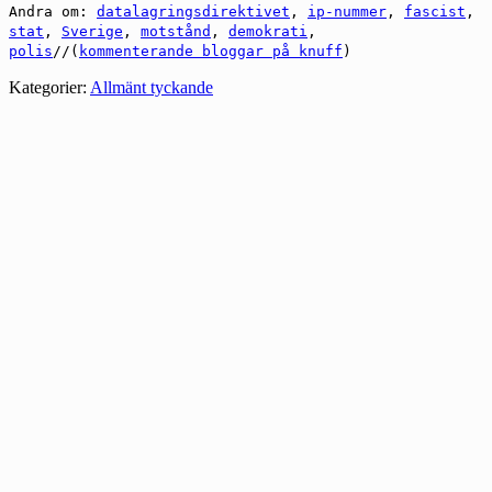
Andra om:
datalagringsdirektivet
,
ip-nummer
,
fascist
,
stat
,
Sverige
,
motstånd
,
demokrati
,
polis
//(
kommenterande bloggar på knuff
)
Kategorier:
Allmänt tyckande