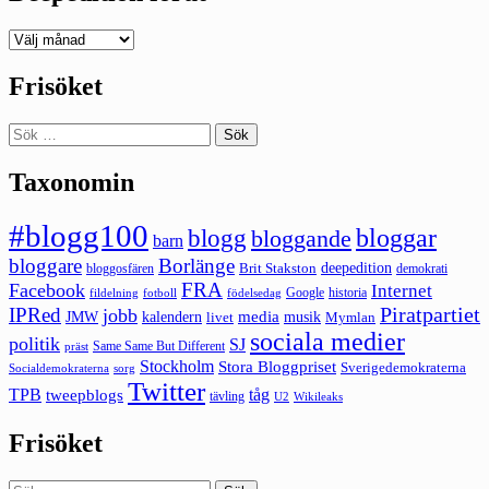
Deepedition
förut
Frisöket
Sök
efter:
Taxonomin
#blogg100
bloggar
blogg
bloggande
barn
bloggare
Borlänge
deepedition
Brit Stakston
bloggosfären
demokrati
FRA
Facebook
Internet
Google
historia
fildelning
fotboll
födelsedag
Piratpartiet
IPRed
jobb
kalendern
media
JMW
livet
musik
Mymlan
sociala medier
politik
SJ
Same Same But Different
präst
Stockholm
Stora Bloggpriset
Sverigedemokraterna
sorg
Socialdemokraterna
Twitter
TPB
tåg
tweepblogs
tävling
U2
Wikileaks
Frisöket
Sök