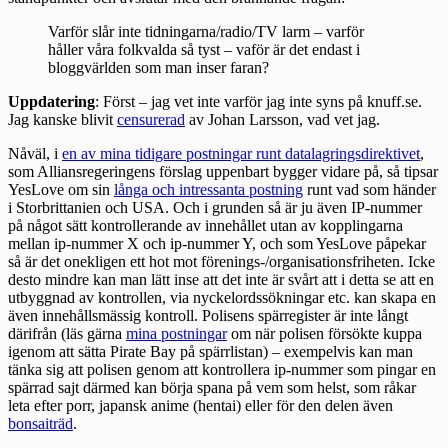
Varför slår inte tidningarna/radio/TV larm – varför
håller våra folkvalda så tyst – vaför är det endast i
bloggvärlden som man inser faran?
Uppdatering
: Först – jag vet inte varför jag inte syns på knuff.se.
Jag kanske blivit
censurerad
av Johan Larsson, vad vet jag.
Nåväl, i
en av mina tidigare postningar runt datalagringsdirektivet
,
som Alliansregeringens förslag uppenbart bygger vidare på, så tipsar
YesLove om sin
långa och intressanta postning
runt vad som händer
i Storbrittanien och USA. Och i grunden så är ju även IP-nummer
på något sätt kontrollerande av innehållet utan av kopplingarna
mellan ip-nummer X och ip-nummer Y, och som YesLove påpekar
så är det onekligen ett hot mot förenings-/organisationsfriheten. Icke
desto mindre kan man lätt inse att det inte är svårt att i detta se att en
utbyggnad av kontrollen, via nyckelordssökningar etc. kan skapa en
även innehållsmässig kontroll. Polisens spärregister är inte långt
därifrån (läs gärna
mina postningar
om när polisen försökte kuppa
igenom att sätta Pirate Bay på spärrlistan) – exempelvis kan man
tänka sig att polisen genom att kontrollera ip-nummer som pingar en
spärrad sajt därmed kan börja spana på vem som helst, som råkar
leta efter porr, japansk anime (hentai) eller för den delen även
bonsaiträd
.