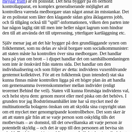
mejslar fram
) är en polisstat. Det hela bygger på en oerhörd
kontrollapparat, en komplex generaliserande möjlighet att
kontrollera varenda medborgare utan något annat än misstankar. Det
är en polisstat som låter den klagande sidan göra åklagarens jobb,
och få tillgång också till ”spill”-informationen, vilken den parten inte
har någon laglig rätt till men inte heller något lagrum som hindrar
den till att använda det till utpressning, ytterligare kartläggning etc.
Själv menar jag att det här bygger på den grundläggande synen om
folkhemmet, som nu delas av såväl borgare som socialkommunister:
att staten måste ha kontrollen över sina medborgare. Det handlar
bara på ytan om brott – i djupet handlar det om samhällsomdaningen
som inte är önskvärd från statens sida. Det handlar om den
individualisering och som följer av detta: individens vuxenblivande
gentemot kollektivet. För att en folkhemsk (pun intended) stat ska
kunna finnas måste kontrollen ligga på ett högre plan än att handla
om gemensamma överenskommelser mellan individer (enligt
teoremet Behind the veil). Staten vill kunna förutsäga individens val,
och helst styra dem: genom morot eller med piska om det behövs. I
grunden tror jag Bodströmsamhället inte har så mycket med de
multinationella bolagens önskan om att skydda sina copyright utan
om ett mycket mer genomgripande kontrollbehov. Det som sker är
att att staten går från att se varje person som oskyldig tills det
motbevisats – av domstol, till det orwellianska att varje person är
potentiellt skyldig – och det är upp till den personen att bevisa sin