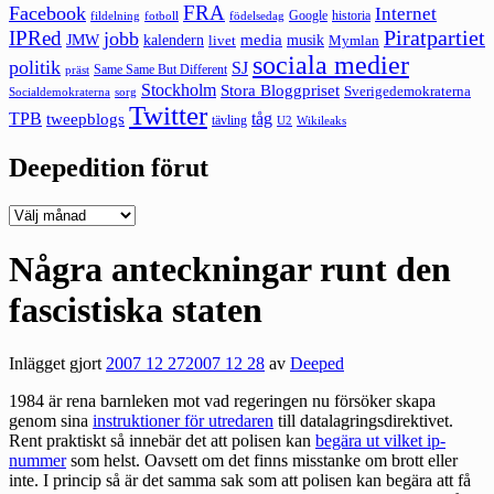
FRA
Facebook
Internet
Google
historia
fildelning
fotboll
födelsedag
Piratpartiet
IPRed
jobb
kalendern
media
JMW
livet
musik
Mymlan
sociala medier
politik
SJ
Same Same But Different
präst
Stockholm
Stora Bloggpriset
Sverigedemokraterna
sorg
Socialdemokraterna
Twitter
TPB
tåg
tweepblogs
tävling
U2
Wikileaks
Deepedition förut
Deepedition
förut
Några anteckningar runt den
fascistiska staten
Inlägget gjort
2007 12 27
2007 12 28
av
Deeped
1984 är rena barnleken mot vad regeringen nu försöker skapa
genom sina
instruktioner för utredaren
till datalagringsdirektivet.
Rent praktiskt så innebär det att polisen kan
begära ut vilket ip-
nummer
som helst. Oavsett om det finns misstanke om brott eller
inte. I princip så är det samma sak som att polisen kan begära att få