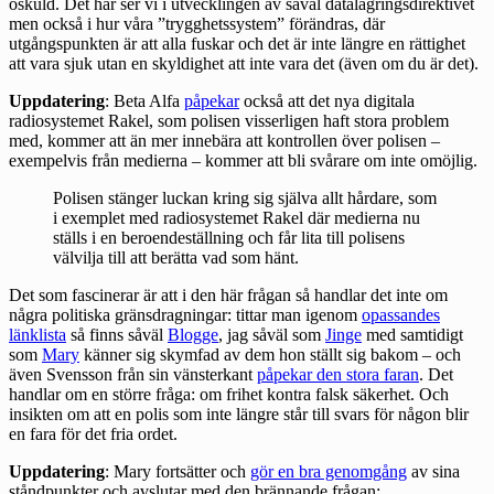
oskuld. Det här ser vi i utvecklingen av såväl datalagringsdirektivet
men också i hur våra ”trygghetssystem” förändras, där
utgångspunkten är att alla fuskar och det är inte längre en rättighet
att vara sjuk utan en skyldighet att inte vara det (även om du är det).
Uppdatering
: Beta Alfa
påpekar
också att det nya digitala
radiosystemet Rakel, som polisen visserligen haft stora problem
med, kommer att än mer innebära att kontrollen över polisen –
exempelvis från medierna – kommer att bli svårare om inte omöjlig.
Polisen stänger luckan kring sig själva allt hårdare, som
i exemplet med radiosystemet Rakel där medierna nu
ställs i en beroendeställning och får lita till polisens
välvilja till att berätta vad som hänt.
Det som fascinerar är att i den här frågan så handlar det inte om
några politiska gränsdragningar: tittar man igenom
opassandes
länklista
så finns såväl
Blogge
, jag såväl som
Jinge
med samtidigt
som
Mary
känner sig skymfad av dem hon ställt sig bakom – och
även Svensson från sin vänsterkant
påpekar den stora faran
. Det
handlar om en större fråga: om frihet kontra falsk säkerhet. Och
insikten om att en polis som inte längre står till svars för någon blir
en fara för det fria ordet.
Uppdatering
: Mary fortsätter och
gör en bra genomgång
av sina
ståndpunkter och avslutar med den brännande frågan: