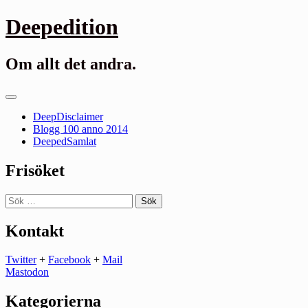
Gå
Deepedition
till
innehåll
Om allt det andra.
Primär
meny
DeepDisclaimer
Blogg 100 anno 2014
DeepedSamlat
Frisöket
Sök
efter:
Kontakt
Twitter
+
Facebook
+
Mail
Mastodon
Kategorierna