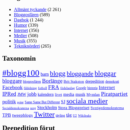
Allmänt tyckande
(2 261)
Bloggosfären
(589)
Dagbok
(1 244)
Humor
(339)
Internet
(356)
Medier
(508)
Musik
(355)
Tekniknörderi
(265)
Taxonomin
#blogg100
bloggar
blogg
bloggande
barn
bloggare
Borlänge
deepedition
Brit Stakston
bloggosfären
demokrati
FRA
Facebook
Internet
Google
historia
fildelning
fotboll
födelsedag
Piratpartiet
IPRed
jobb
kalendern
media
JMW
livet
musik
Mymlan
sociala medier
politik
SJ
Same Same But Different
präst
Stockholm
Stora Bloggpriset
Sverigedemokraterna
sorg
Socialdemokraterna
Twitter
TPB
tåg
tweepblogs
tävling
U2
Wikileaks
Deepedition förut