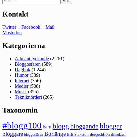
efter:
Kontakt
Twitter
+
Facebook
+
Mail
Mastodon
Kategorierna
Allmänt tyckande
(2 261)
Bloggosfären
(589)
Dagbok
(1 244)
Humor
(339)
Internet
(356)
Medier
(508)
Musik
(355)
Tekniknörderi
(265)
Taxonomin
#blogg100
bloggar
blogg
bloggande
barn
bloggare
Borlänge
deepedition
Brit Stakston
bloggosfären
demokrati