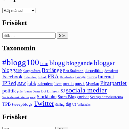
Deepedition
förut
Frisöket
Sök
efter:
Taxonomin
#blogg100
bloggar
blogg
bloggande
barn
bloggare
Borlänge
deepedition
Brit Stakston
bloggosfären
demokrati
FRA
Facebook
Internet
Google
historia
fildelning
fotboll
födelsedag
Piratpartiet
IPRed
jobb
kalendern
media
JMW
livet
musik
Mymlan
sociala medier
politik
SJ
Same Same But Different
präst
Stockholm
Stora Bloggpriset
Sverigedemokraterna
sorg
Socialdemokraterna
Twitter
TPB
tåg
tweepblogs
tävling
U2
Wikileaks
Frisöket
Sök