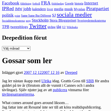
FRA
Facebook
Internet
Google
historia
fildelning
fotboll
födelsedag
Piratpartiet
IPRed
jobb
kalendern
media
JMW
livet
musik
Mymlan
sociala medier
politik
SJ
Same Same But Different
präst
Stockholm
Stora Bloggpriset
Sverigedemokraterna
sorg
Socialdemokraterna
Twitter
TPB
tåg
tweepblogs
tävling
U2
Wikileaks
Deepedition förut
Deepedition
förut
Gossar som ler
Inlägget gjort
2007 12 12
2007 12 16
av
Deeped
Jag ler nästan ikapp med
Ulrika
idag. Grattis Goss till
SBB
för andra
guldet på tre år (förutom allt de vunnit i Cannes och i andra
tävlingar). Själv njuter jag av att
publicera
vinnarna före
tävlingsarrangörerna
.
What comes around goes around liksom…
Jag fattar inte att Resumé inte ser till att köra realtidspublicering.