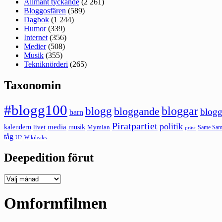
Allmänt tyckande
(2 261)
Bloggosfären
(589)
Dagbok
(1 244)
Humor
(339)
Internet
(356)
Medier
(508)
Musik
(355)
Tekniknörderi
(265)
Taxonomin
#blogg100
bloggar
blogg
bloggande
blogg
barn
Piratpartiet
politik
kalendern
media
livet
musik
Mymlan
Same Same
präst
tåg
U2
Wikileaks
Deepedition förut
Deepedition
förut
Omformfilmen