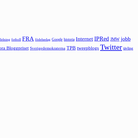
FRA
IPRed
jobb
Internet
JMW
Google
historia
ldelning
fotboll
födelsedag
Twitter
ora Bloggpriset
TPB
tweepblogs
Sverigedemokraterna
tävling