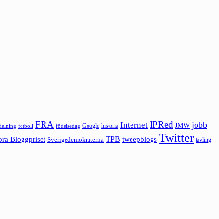
FRA
IPRed
jobb
Internet
JMW
Google
historia
ldelning
fotboll
födelsedag
Twitter
ora Bloggpriset
TPB
tweepblogs
Sverigedemokraterna
tävling