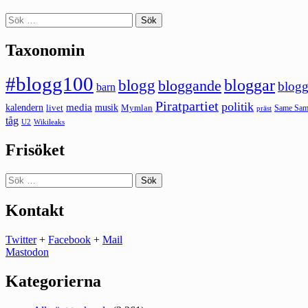
Sök
efter:
Taxonomin
#blogg100
bloggar
blogg
bloggande
blogg
barn
Piratpartiet
politik
kalendern
media
livet
musik
Mymlan
Same Same
präst
tåg
U2
Wikileaks
Frisöket
Sök
efter:
Kontakt
Twitter
+
Facebook
+
Mail
Mastodon
Kategorierna