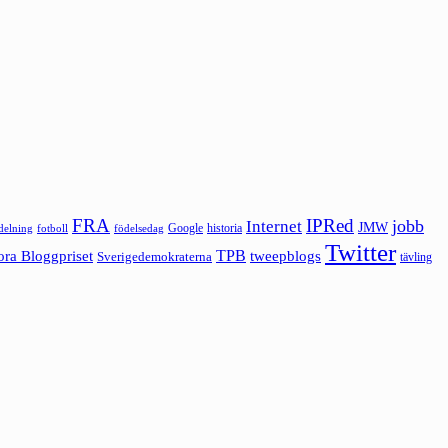
FRA
IPRed
jobb
Internet
JMW
Google
historia
ldelning
fotboll
födelsedag
Twitter
ora Bloggpriset
TPB
tweepblogs
Sverigedemokraterna
tävling