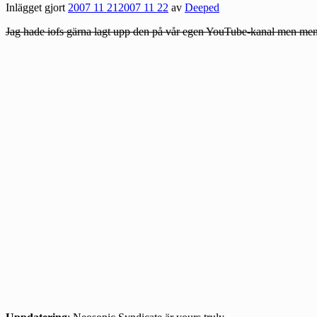
Inlägget gjort
2007 11 21
2007 11 22
av
Deeped
Jag hade iofs gärna lagt upp den på vår egen YouTube-kanal men men