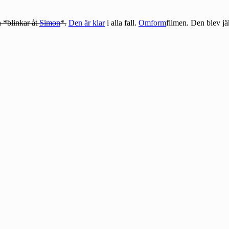
 *blinkar åt
Simon
*.
Den är klar
i alla fall.
Omform
filmen. Den blev jäk