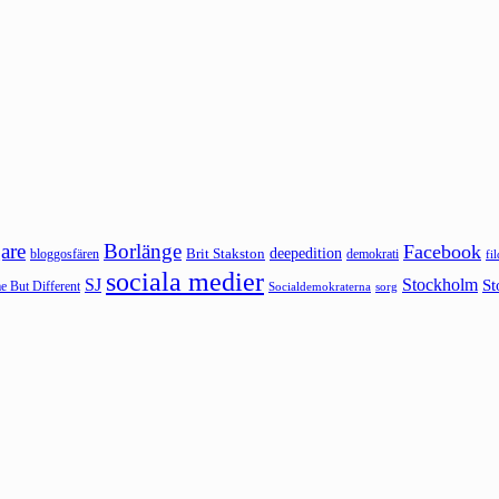
are
Borlänge
Facebook
deepedition
Brit Stakston
bloggosfären
demokrati
fi
sociala medier
SJ
Stockholm
St
 But Different
sorg
Socialdemokraterna