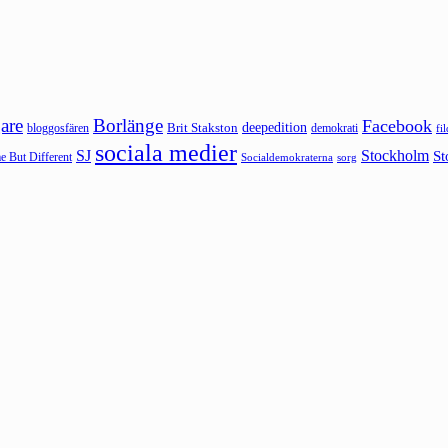
are
Borlänge
Facebook
deepedition
Brit Stakston
bloggosfären
demokrati
fi
sociala medier
SJ
Stockholm
St
 But Different
sorg
Socialdemokraterna