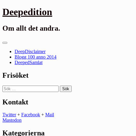
Gå
Deepedition
till
innehåll
Om allt det andra.
Primär
meny
DeepDisclaimer
Blogg 100 anno 2014
DeepedSamlat
Frisöket
Sök
efter:
Kontakt
Twitter
+
Facebook
+
Mail
Mastodon
Kategorierna