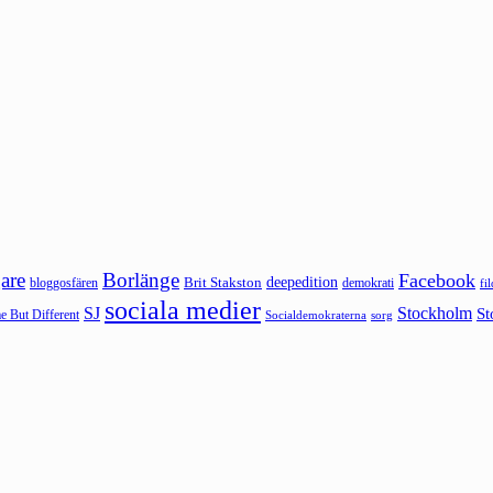
are
Borlänge
Facebook
deepedition
Brit Stakston
bloggosfären
demokrati
fi
sociala medier
SJ
Stockholm
St
 But Different
sorg
Socialdemokraterna