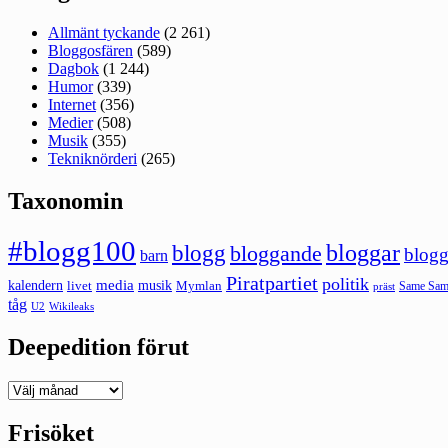
Allmänt tyckande
(2 261)
Bloggosfären
(589)
Dagbok
(1 244)
Humor
(339)
Internet
(356)
Medier
(508)
Musik
(355)
Tekniknörderi
(265)
Taxonomin
#blogg100
bloggar
blogg
bloggande
blogg
barn
Piratpartiet
politik
kalendern
media
livet
musik
Mymlan
Same Same
präst
tåg
U2
Wikileaks
Deepedition förut
Deepedition
förut
Frisöket