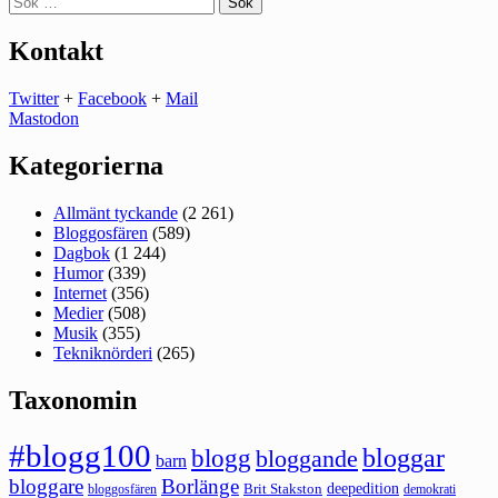
efter:
Kontakt
Twitter
+
Facebook
+
Mail
Mastodon
Kategorierna
Allmänt tyckande
(2 261)
Bloggosfären
(589)
Dagbok
(1 244)
Humor
(339)
Internet
(356)
Medier
(508)
Musik
(355)
Tekniknörderi
(265)
Taxonomin
#blogg100
bloggar
blogg
bloggande
barn
bloggare
Borlänge
deepedition
Brit Stakston
bloggosfären
demokrati