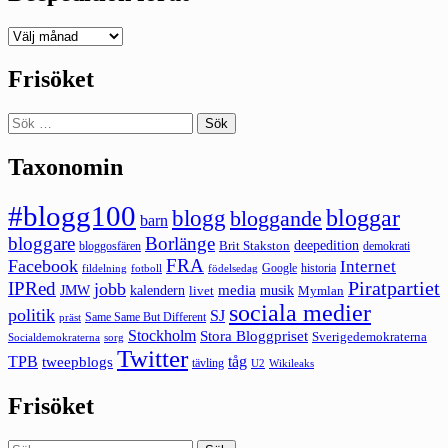
Deepedition
förut
Frisöket
Sök
efter:
Taxonomin
#blogg100
bloggar
blogg
bloggande
barn
bloggare
Borlänge
deepedition
Brit Stakston
bloggosfären
demokrati
FRA
Facebook
Internet
Google
historia
fildelning
fotboll
födelsedag
Piratpartiet
IPRed
jobb
kalendern
media
JMW
livet
musik
Mymlan
sociala medier
politik
SJ
Same Same But Different
präst
Stockholm
Stora Bloggpriset
Sverigedemokraterna
sorg
Socialdemokraterna
Twitter
TPB
tåg
tweepblogs
tävling
U2
Wikileaks
Frisöket
Sök