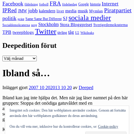
FRA
Facebook
Internet
Google
historia
fildelning
fotboll
födelsedag
Piratpartiet
IPRed
jobb
kalendern
media
JMW
livet
musik
Mymlan
sociala medier
politik
SJ
Same Same But Different
präst
Stockholm
Stora Bloggpriset
Sverigedemokraterna
sorg
Socialdemokraterna
Twitter
TPB
tåg
tweepblogs
tävling
U2
Wikileaks
Deepedition förut
Deepedition
förut
Ibland så…
Inlägget gjort
2007 10 20
2013 10 20
av
Deeped
Ibland kan jag inte hjälpa det. Men när jag läser namnet på den här
gruppen:
Stoppa det onödiga gatuvåldet med en
antivåldsmanifestation
så kan det klia i fingrarna att skapa en grupp
Integritet och cookies: Den här webbplatsen använder cookies. Genom att fortsätta
som heter ”Stoppa de onödiga antivåldsmanifestationerna med
använda den här webbplatsen godkänner du deras användning.
gatuvåld”…
Om du vill veta mer, inklusive hur du kontrollerar cookies, se:
Cookie-policy
Kategorier:
Humor