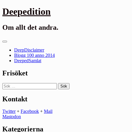
Gå
Deepedition
till
innehåll
Om allt det andra.
Primär
meny
DeepDisclaimer
Blogg 100 anno 2014
DeepedSamlat
Frisöket
Sök
efter:
Kontakt
Twitter
+
Facebook
+
Mail
Mastodon
Kategorierna