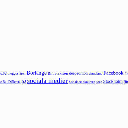
are
Borlänge
Facebook
deepedition
Brit Stakston
bloggosfären
demokrati
fi
sociala medier
SJ
Stockholm
St
 But Different
sorg
Socialdemokraterna