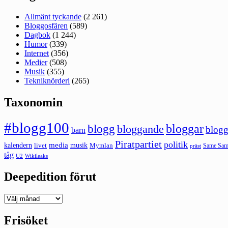
Allmänt tyckande
(2 261)
Bloggosfären
(589)
Dagbok
(1 244)
Humor
(339)
Internet
(356)
Medier
(508)
Musik
(355)
Tekniknörderi
(265)
Taxonomin
#blogg100
bloggar
blogg
bloggande
blogg
barn
Piratpartiet
politik
kalendern
media
livet
musik
Mymlan
Same Same
präst
tåg
U2
Wikileaks
Deepedition förut
Deepedition
förut
Frisöket