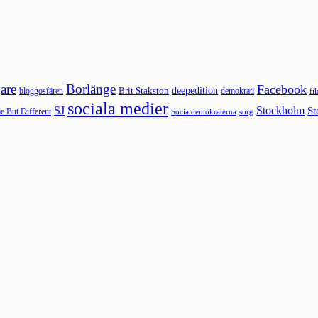
are
Borlänge
Facebook
deepedition
Brit Stakston
bloggosfären
demokrati
fi
sociala medier
SJ
Stockholm
St
 But Different
sorg
Socialdemokraterna