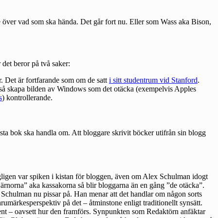
e över vad som ska hända. Det går fort nu. Eller som Wass aka Bison,
det beror på två saker:
r. Det är fortfarande som om de satt
i sitt studentrum vid Stanford
.
ckså skapa bilden av Windows som det otäcka (exempelvis Apples
s
) kontrollerande.
a bok ska handla om. Att bloggare skrivit böcker utifrån sin blogg
agligen var spiken i kistan för bloggen, även om Alex Schulman idogt
”stjärnorna” aka kassakorna så blir bloggarna än en gång ”de otäcka”.
m Schulman nu pissar på. Han menar att det handlar om någon sorts
umärkesperspektiv på det – åtminstone enligt traditionellt synsätt.
arent – oavsett hur den framförs. Synpunkten som Redaktörn anfäktar