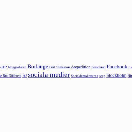
are
Borlänge
Facebook
deepedition
Brit Stakston
bloggosfären
demokrati
fi
sociala medier
SJ
Stockholm
St
 But Different
sorg
Socialdemokraterna