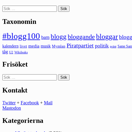
Sök
efter:
Taxonomin
#blogg100
bloggar
blogg
bloggande
blogg
barn
Piratpartiet
politik
kalendern
media
livet
musik
Mymlan
Same Same
präst
tåg
U2
Wikileaks
Frisöket
Sök
efter:
Kontakt
Twitter
+
Facebook
+
Mail
Mastodon
Kategorierna