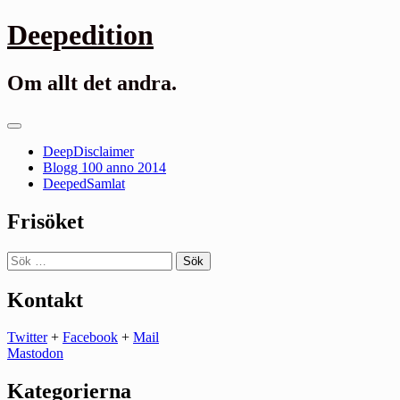
Gå
Deepedition
till
innehåll
Om allt det andra.
Primär
meny
DeepDisclaimer
Blogg 100 anno 2014
DeepedSamlat
Frisöket
Sök
efter:
Kontakt
Twitter
+
Facebook
+
Mail
Mastodon
Kategorierna