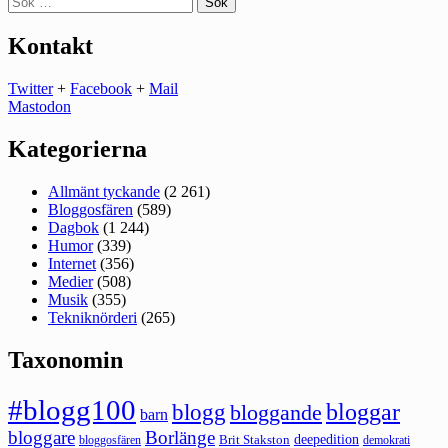
efter:
Kontakt
Twitter
+
Facebook
+
Mail
Mastodon
Kategorierna
Allmänt tyckande
(2 261)
Bloggosfären
(589)
Dagbok
(1 244)
Humor
(339)
Internet
(356)
Medier
(508)
Musik
(355)
Tekniknörderi
(265)
Taxonomin
#blogg100
bloggar
blogg
bloggande
barn
bloggare
Borlänge
deepedition
Brit Stakston
bloggosfären
demokrati