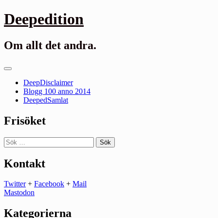
Gå
Deepedition
till
innehåll
Om allt det andra.
Primär
meny
DeepDisclaimer
Blogg 100 anno 2014
DeepedSamlat
Frisöket
Sök
efter:
Kontakt
Twitter
+
Facebook
+
Mail
Mastodon
Kategorierna