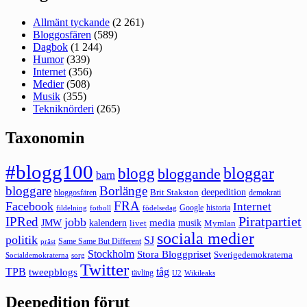
Allmänt tyckande
(2 261)
Bloggosfären
(589)
Dagbok
(1 244)
Humor
(339)
Internet
(356)
Medier
(508)
Musik
(355)
Tekniknörderi
(265)
Taxonomin
#blogg100
bloggar
blogg
bloggande
barn
bloggare
Borlänge
deepedition
Brit Stakston
bloggosfären
demokrati
FRA
Facebook
Internet
Google
historia
fildelning
fotboll
födelsedag
Piratpartiet
IPRed
jobb
kalendern
media
JMW
livet
musik
Mymlan
sociala medier
politik
SJ
Same Same But Different
präst
Stockholm
Stora Bloggpriset
Sverigedemokraterna
sorg
Socialdemokraterna
Twitter
TPB
tåg
tweepblogs
tävling
U2
Wikileaks
Deepedition förut