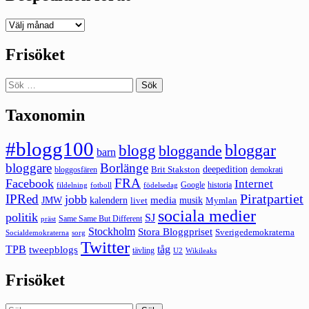
Deepedition
förut
Frisöket
Sök
efter:
Taxonomin
#blogg100
bloggar
blogg
bloggande
barn
bloggare
Borlänge
deepedition
Brit Stakston
bloggosfären
demokrati
FRA
Facebook
Internet
Google
historia
fildelning
fotboll
födelsedag
Piratpartiet
IPRed
jobb
kalendern
media
JMW
livet
musik
Mymlan
sociala medier
politik
SJ
Same Same But Different
präst
Stockholm
Stora Bloggpriset
Sverigedemokraterna
sorg
Socialdemokraterna
Twitter
TPB
tåg
tweepblogs
tävling
U2
Wikileaks
Frisöket
Sök