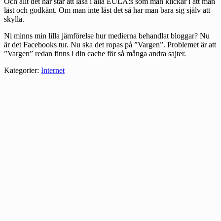
Och allt det här står att läsa i alla EULA:s som man klickar i att man
läst och godkänt. Om man inte läst det så har man bara sig själv att
skylla.
Ni minns min lilla jämförelse hur medierna behandlat bloggar? Nu
är det Facebooks tur. Nu ska det ropas på ”Vargen”. Problemet är att
”Vargen” redan finns i din cache för så många andra sajter.
Kategorier:
Internet