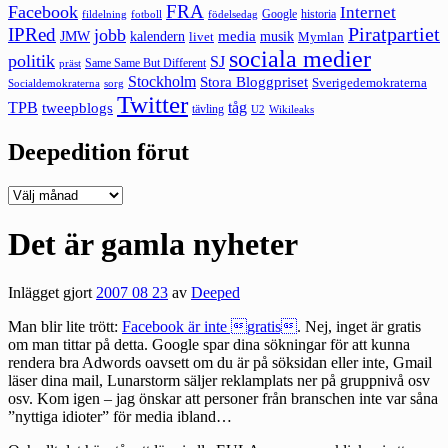
FRA
Facebook
Internet
Google
historia
fildelning
fotboll
födelsedag
Piratpartiet
IPRed
jobb
kalendern
media
JMW
livet
musik
Mymlan
sociala medier
politik
SJ
Same Same But Different
präst
Stockholm
Stora Bloggpriset
Sverigedemokraterna
sorg
Socialdemokraterna
Twitter
TPB
tåg
tweepblogs
tävling
U2
Wikileaks
Deepedition förut
Deepedition
förut
Det är gamla nyheter
Inlägget gjort
2007 08 23
av
Deeped
Man blir lite trött:
Facebook är inte gratis
. Nej, inget är gratis
om man tittar på detta. Google spar dina sökningar för att kunna
rendera bra Adwords oavsett om du är på söksidan eller inte, Gmail
läser dina mail, Lunarstorm säljer reklamplats ner på gruppnivå osv
osv. Kom igen – jag önskar att personer från branschen inte var såna
”nyttiga idioter” för media ibland…