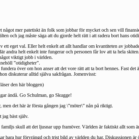
det något mer patetiskt än folk som jobbar för mycket och sen vill finan
lten och jag måste säga att du gjorde helt rätt i att radera bort hans o
ett eget val. Eller helt enkelt att allt handlar om kvantiteten av jobba
r andra helt enkelt inte fungerar och personen får lov att ta hela skite
ågot viktigt jobb i världen.
nehöll ”otidigheter”.
dera över om hon anser att det vore rätt att ta bort hennes. Fast det är
hon diskuterar alltid själva sakfrågan. Jomenvisst:
 läser den här bloggen)
loggar ändå. Go Schulman, go Skugge!
, men det här är första gången jag \”möter\” nån på riktigt.
jag bäst själv.
miljs skull att det ljusnar upp framöver. Världen är faktiskt allt som är 
isar bara hur förvrängd och trist bild av världen du har. Diskussionen är