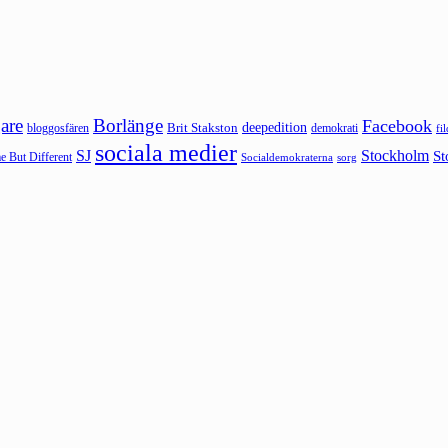
are
Borlänge
Facebook
deepedition
Brit Stakston
bloggosfären
demokrati
fi
sociala medier
SJ
Stockholm
St
 But Different
sorg
Socialdemokraterna