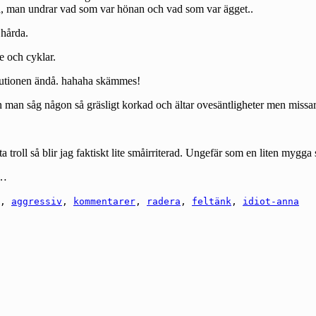
ra, man undrar vad som var hönan och vad som var ägget..
 hårda.
e och cyklar.
tutionen ändå. hahaha skämmes!
an man såg någon så gräsligt korkad och ältar ovesäntligheter men missar
 troll så blir jag faktiskt lite småirriterad. Ungefär som en liten mygg
r…
,
aggressiv
,
kommentarer
,
radera
,
feltänk
,
idiot-anna