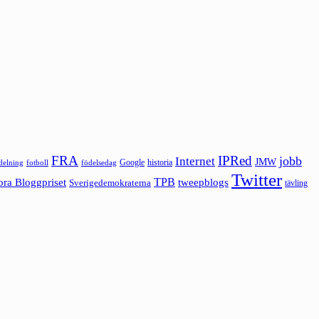
FRA
IPRed
jobb
Internet
JMW
Google
historia
ldelning
fotboll
födelsedag
Twitter
ora Bloggpriset
TPB
tweepblogs
Sverigedemokraterna
tävling