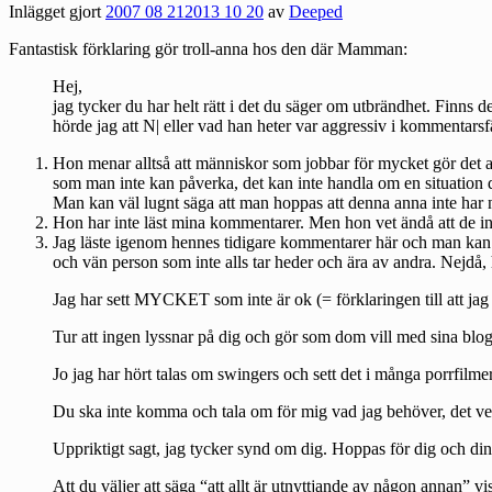
Inlägget gjort
2007 08 21
2013 10 20
av
Deeped
Fantastisk förklaring gör
troll-anna hos den där Mamman
:
Hej,
jag tycker du har helt rätt i det du säger om utbrändhet. Finns 
hörde jag att N| eller vad han heter var aggressiv i kommentarsfä
Hon menar alltså att människor som jobbar för mycket gör det av 
som man inte kan påverka, det kan inte handla om en situation dä
Man kan väl lugnt säga att man hoppas att denna anna inte har n
Hon har inte läst mina kommentarer. Men hon vet ändå att de in
Jag läste igenom hennes tidigare kommentarer här och man kan fun
och vän person som inte alls tar heder och ära av andra. Nejdå, 
Jag har sett MYCKET som inte är ok (= förklaringen till att jag
Tur att ingen lyssnar på dig och gör som dom vill med sina b
Jo jag har hört talas om swingers och sett det i många porrfilmer
Du ska inte komma och tala om för mig vad jag behöver, det vet 
Uppriktigt sagt, jag tycker synd om dig. Hoppas för dig och din fa
Att du väljer att säga “att allt är utnyttjande av någon annan” v