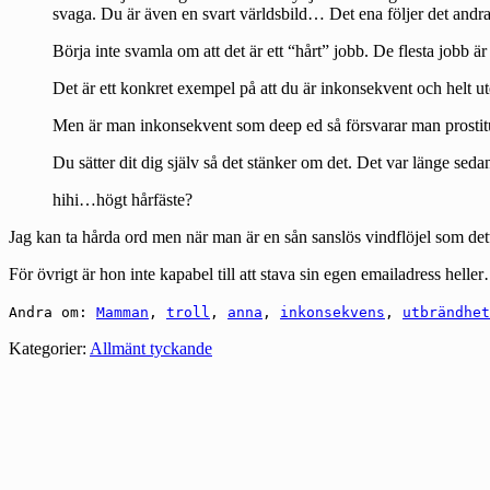
svaga. Du är även en svart världsbild… Det ena följer det and
Börja inte svamla om att det är ett “hårt” jobb. De flesta jobb är
Det är ett konkret exempel på att du är inkonsekvent och helt ut
Men är man inkonsekvent som deep ed så försvarar man prosti
Du sätter dit dig själv så det stänker om det. Det var länge sed
hihi…högt hårfäste?
Jag kan ta hårda ord men när man är en sån sanslös vindflöjel som detta
För övrigt är hon inte kapabel till att stava sin egen emailadress helle
Andra om:
Mamman
,
troll
,
anna
,
inkonsekvens
,
utbrändhet
Kategorier:
Allmänt tyckande