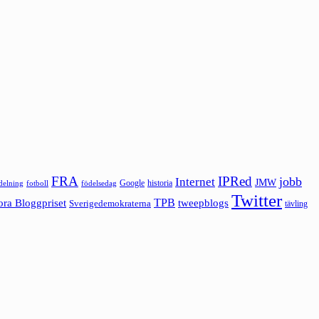
FRA
IPRed
jobb
Internet
JMW
Google
historia
ldelning
fotboll
födelsedag
Twitter
ora Bloggpriset
TPB
tweepblogs
Sverigedemokraterna
tävling