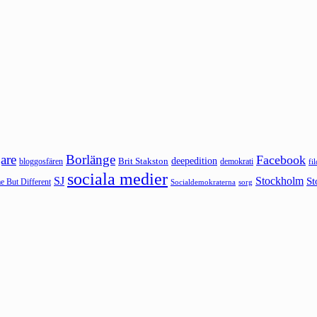
are
Borlänge
Facebook
deepedition
Brit Stakston
bloggosfären
demokrati
fi
sociala medier
SJ
Stockholm
St
 But Different
sorg
Socialdemokraterna