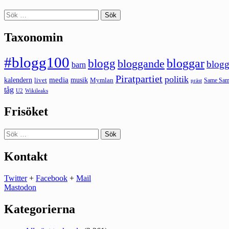
Sök
efter:
Taxonomin
#blogg100
bloggar
blogg
bloggande
blogg
barn
Piratpartiet
politik
kalendern
media
livet
musik
Mymlan
Same Same
präst
tåg
U2
Wikileaks
Frisöket
Sök
efter:
Kontakt
Twitter
+
Facebook
+
Mail
Mastodon
Kategorierna