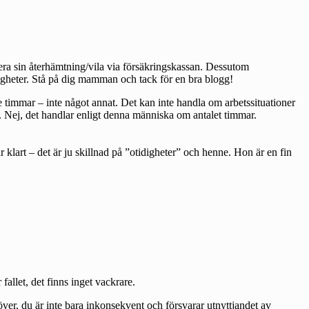
siera sin återhämtning/vila via försäkringskassan. Dessutom
tidigheter. Stå på dig mamman och tack för en bra blogg!
de timmar – inte något annat. Det kan inte handla om arbetssituationer
n. Nej, det handlar enligt denna människa om antalet timmar.
 klart – det är ju skillnad på ”otidigheter” och henne. Hon är en fin
fallet, det finns inget vackrare.
 över, du är inte bara inkonsekvent och försvarar utnyttjandet av