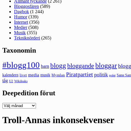
Allmänt tyckande
(2 261)
Bloggosfären
(589)
Dagbok
(1 244)
Humor
(339)
Internet
(356)
Medier
(508)
Musik
(355)
Tekniknörderi
(265)
Taxonomin
#blogg100
bloggar
blogg
bloggande
blogg
barn
Piratpartiet
politik
kalendern
media
livet
musik
Mymlan
Same Same
präst
tåg
U2
Wikileaks
Deepedition förut
Deepedition
förut
Troll-Annas inkonsekvenser