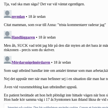
Integritet och cookies: Den här webbplatsen använder cookies. Genom att fortsätta an