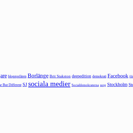
are
Borlänge
Facebook
deepedition
Brit Stakston
bloggosfären
demokrati
fi
sociala medier
SJ
Stockholm
St
 But Different
sorg
Socialdemokraterna