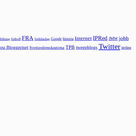
FRA
IPRed
jobb
Internet
JMW
Google
historia
ldelning
fotboll
födelsedag
Twitter
ora Bloggpriset
TPB
tweepblogs
Sverigedemokraterna
tävling