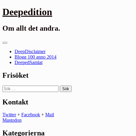
Gå
Deepedition
till
innehåll
Om allt det andra.
Primär
meny
DeepDisclaimer
Blogg 100 anno 2014
DeepedSamlat
Frisöket
Sök
efter:
Kontakt
Twitter
+
Facebook
+
Mail
Mastodon
Kategorierna