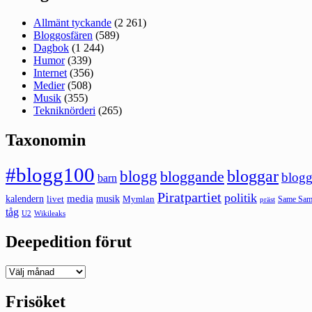
Allmänt tyckande
(2 261)
Bloggosfären
(589)
Dagbok
(1 244)
Humor
(339)
Internet
(356)
Medier
(508)
Musik
(355)
Tekniknörderi
(265)
Taxonomin
#blogg100
bloggar
blogg
bloggande
blogg
barn
Piratpartiet
politik
kalendern
media
livet
musik
Mymlan
Same Same
präst
tåg
U2
Wikileaks
Deepedition förut
Deepedition
förut
Frisöket