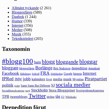
Allmänt tyckande
(2 261)
Bloggosfären
(589)
Dagbok
(1 244)
Humor
(339)
Internet
(356)
Medier
(508)
Musik
(355)
Tekniknörderi
(265)
Taxonomin
#blogg100
bloggar
blogg
bloggande
barn
bloggare
Borlänge
deepedition
Brit Stakston
bloggosfären
demokrati
FRA
Facebook
Internet
Google
historia
fildelning
fotboll
födelsedag
Piratpartiet
IPRed
jobb
kalendern
media
JMW
livet
musik
Mymlan
sociala medier
politik
SJ
Same Same But Different
präst
Stockholm
Stora Bloggpriset
Sverigedemokraterna
sorg
Socialdemokraterna
Twitter
TPB
tåg
tweepblogs
tävling
U2
Wikileaks
Deepedition förut