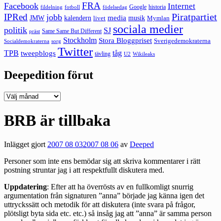
FRA
Facebook
Internet
Google
historia
fildelning
fotboll
födelsedag
Piratpartiet
IPRed
jobb
kalendern
media
JMW
livet
musik
Mymlan
sociala medier
politik
SJ
Same Same But Different
präst
Stockholm
Stora Bloggpriset
Sverigedemokraterna
sorg
Socialdemokraterna
Twitter
TPB
tåg
tweepblogs
tävling
U2
Wikileaks
Deepedition förut
Deepedition
förut
BRB är tillbaka
Inlägget gjort
2007 08 03
2007 08 06
av
Deeped
Personer som inte ens bemödar sig att skriva kommentarer i rätt
postning struntar jag i att respektfullt diskutera med.
Uppdatering
: Efter att ha överrösts av en fullkomligt snurrig
argumentation från signaturen ”anna” började jag känna igen det
uttryckssätt och metodik för att diskutera (inte svara på frågor,
plötsligt byta sida etc. etc.) så insåg jag att ”anna” är samma person