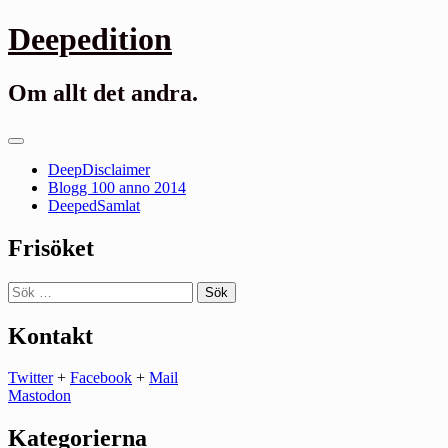
Gå
Deepedition
till
innehåll
Om allt det andra.
Primär
meny
DeepDisclaimer
Blogg 100 anno 2014
DeepedSamlat
Frisöket
Sök
efter:
Kontakt
Twitter
+
Facebook
+
Mail
Mastodon
Kategorierna