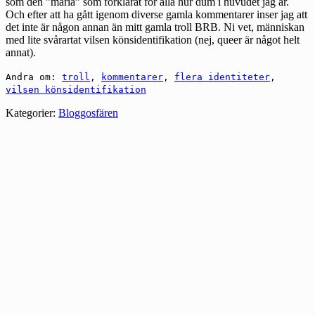
som den ”maria” som förklarat för alla hur dum i huvudet jag är.
Och efter att ha gått igenom diverse gamla kommentarer inser jag att
det inte är någon annan än mitt gamla troll BRB. Ni vet, människan
med lite svårartat vilsen könsidentifikation (nej, queer är något helt
annat).
Andra om:
troll
,
kommentarer
,
flera identiteter
,
vilsen könsidentifikation
Kategorier:
Bloggosfären