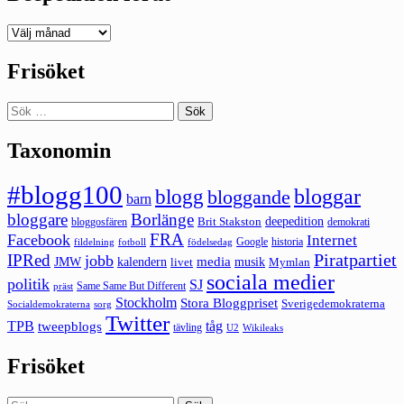
Deepedition
förut
Frisöket
Sök
efter:
Taxonomin
#blogg100
bloggar
blogg
bloggande
barn
bloggare
Borlänge
deepedition
Brit Stakston
bloggosfären
demokrati
FRA
Facebook
Internet
Google
historia
fildelning
fotboll
födelsedag
Piratpartiet
IPRed
jobb
kalendern
media
JMW
livet
musik
Mymlan
sociala medier
politik
SJ
Same Same But Different
präst
Stockholm
Stora Bloggpriset
Sverigedemokraterna
sorg
Socialdemokraterna
Twitter
TPB
tåg
tweepblogs
tävling
U2
Wikileaks
Frisöket
Sök