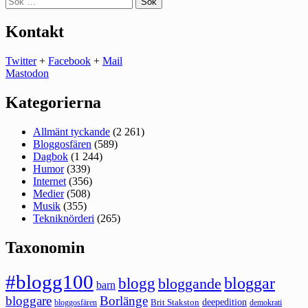
efter:
Kontakt
Twitter
+
Facebook
+
Mail
Mastodon
Kategorierna
Allmänt tyckande
(2 261)
Bloggosfären
(589)
Dagbok
(1 244)
Humor
(339)
Internet
(356)
Medier
(508)
Musik
(355)
Tekniknörderi
(265)
Taxonomin
#blogg100
bloggar
blogg
bloggande
barn
bloggare
Borlänge
deepedition
Brit Stakston
bloggosfären
demokrati