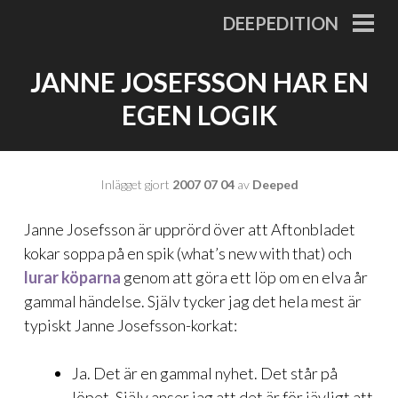
Gå
DEEPEDITION
till
PRI
MEN
innehåll
JANNE JOSEFSSON HAR EN
EGEN LOGIK
Inlägget gjort
2007 07 04
av
Deeped
Janne Josefsson är upprörd över att Aftonbladet
kokar soppa på en spik (what’s new with that) och
lurar köparna
genom att göra ett löp om en elva år
gammal händelse. Själv tycker jag det hela mest är
typiskt Janne Josefsson-korkat:
Ja. Det är en gammal nyhet. Det står på
löpet. Själv anser jag att det är för jävligt att