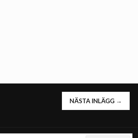
G
NÄSTA INLÄGG
→