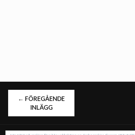
INLÄGGS
←
FÖREGÅENDE
INLÄGG