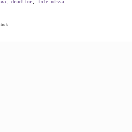
ova
,
deadline
,
inte missa
gbok