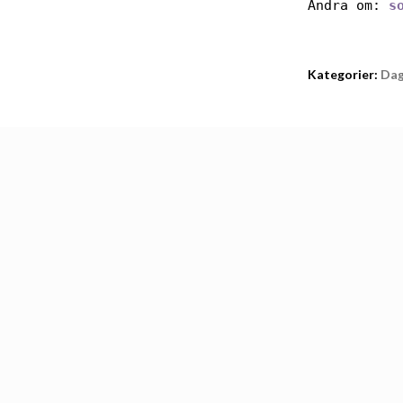
Andra om:
s
Kategorier:
Da