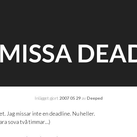
 MISSA DEA
Inlägget gjort
2007 05 29
av
Deeped
et. Jag missar inte en deadline. Nu heller.
bara sova två timmar…)