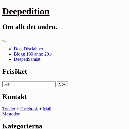
Gå
Deepedition
till
innehåll
Om allt det andra.
Primär
meny
DeepDisclaimer
Blogg 100 anno 2014
DeepedSamlat
Frisöket
Sök
efter:
Kontakt
Twitter
+
Facebook
+
Mail
Mastodon
Kategorierna