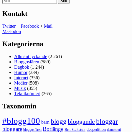
efter:
Kontakt
Twitter
+
Facebook
+
Mail
Mastodon
Kategorierna
Allmänt tyckande
(2 261)
Bloggosfären
(589)
Dagbok
(1 244)
Humor
(339)
Internet
(356)
Medier
(508)
Musik
(355)
Tekniknörderi
(265)
Taxonomin
#blogg100
bloggar
blogg
bloggande
barn
bloggare
Borlänge
deepedition
Brit Stakston
bloggosfären
demokrati