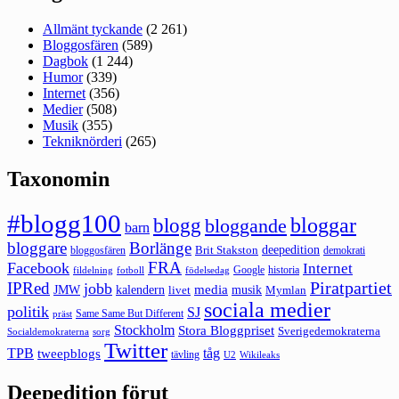
Allmänt tyckande
(2 261)
Bloggosfären
(589)
Dagbok
(1 244)
Humor
(339)
Internet
(356)
Medier
(508)
Musik
(355)
Tekniknörderi
(265)
Taxonomin
#blogg100
bloggar
blogg
bloggande
barn
bloggare
Borlänge
deepedition
Brit Stakston
bloggosfären
demokrati
FRA
Facebook
Internet
Google
historia
fildelning
fotboll
födelsedag
Piratpartiet
IPRed
jobb
kalendern
media
JMW
livet
musik
Mymlan
sociala medier
politik
SJ
Same Same But Different
präst
Stockholm
Stora Bloggpriset
Sverigedemokraterna
sorg
Socialdemokraterna
Twitter
TPB
tåg
tweepblogs
tävling
U2
Wikileaks
Deepedition förut