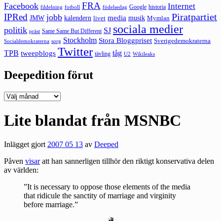
FRA
Facebook
Internet
Google
historia
fildelning
fotboll
födelsedag
Piratpartiet
IPRed
jobb
kalendern
media
JMW
livet
musik
Mymlan
sociala medier
politik
SJ
Same Same But Different
präst
Stockholm
Stora Bloggpriset
Sverigedemokraterna
sorg
Socialdemokraterna
Twitter
TPB
tåg
tweepblogs
tävling
U2
Wikileaks
Deepedition förut
Deepedition
förut
Lite blandat från MSNBC
Inlägget gjort
2007 05 13
av
Deeped
Påven
visar
att han sannerligen tillhör den riktigt konservativa delen
av världen:
”It is necessary to oppose those elements of the media
that ridicule the sanctity of marriage and virginity
before marriage.”