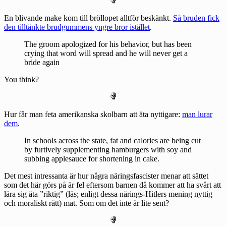
En blivande make kom till bröllopet alltför beskänkt.
Så bruden fick
den tilltänkte brudgummens yngre bror istället
.
The groom apologized for his behavior, but has been
crying that word will spread and he will never get a
bride again
You think?
Hur får man feta amerikanska skolbarn att äta nyttigare:
man lurar
dem
.
In schools across the state, fat and calories are being cut
by furtively supplementing hamburgers with soy and
subbing applesauce for shortening in cake.
Det mest intressanta är hur några näringsfascister menar att sättet
som det här görs på är fel eftersom barnen då kommer att ha svårt att
lära sig äta ”riktig” (läs; enligt dessa närings-Hitlers mening nyttig
och moraliskt rätt) mat. Som om det inte är lite sent?