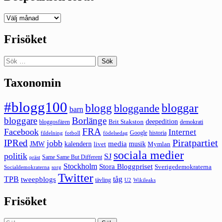
Deepedition
förut
Frisöket
Sök
efter:
Taxonomin
#blogg100
bloggar
blogg
bloggande
barn
bloggare
Borlänge
deepedition
Brit Stakston
bloggosfären
demokrati
FRA
Facebook
Internet
Google
historia
fildelning
fotboll
födelsedag
Piratpartiet
IPRed
jobb
kalendern
media
JMW
livet
musik
Mymlan
sociala medier
politik
SJ
Same Same But Different
präst
Stockholm
Stora Bloggpriset
Sverigedemokraterna
sorg
Socialdemokraterna
Twitter
TPB
tåg
tweepblogs
tävling
U2
Wikileaks
Frisöket
Sök