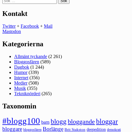
efter:
Kontakt
Twitter
+
Facebook
+
Mail
Mastodon
Kategorierna
Allmänt tyckande
(2 261)
Bloggosfären
(589)
Dagbok
(1 244)
Humor
(339)
Internet
(356)
Medier
(508)
Musik
(355)
Tekniknörderi
(265)
Taxonomin
#blogg100
bloggar
blogg
bloggande
barn
bloggare
Borlänge
deepedition
Brit Stakston
bloggosfären
demokrati