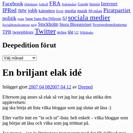
FRA
Facebook
Internet
Google
historia
fildelning
fotboll
födelsedag
Piratpartiet
IPRed
jobb
kalendern
media
JMW
livet
musik
Mymlan
sociala medier
politik
SJ
Same Same But Different
präst
Stockholm
Stora Bloggpriset
Sverigedemokraterna
sorg
Socialdemokraterna
Twitter
TPB
tåg
tweepblogs
tävling
U2
Wikileaks
Deepedition förut
Deepedition
förut
En briljant elak idé
Inlägget gjort
2007 04 08
2007 04 12
av
Deeped
Eftersom jag anses så elak så vet jag hur jag ska utöka den
upplevelsen:
jag ska börja att lista vilka bloggar som jag slutar att läsa :)
Eller varför inte en ”in och ut”-lista: helt enkelt – vilka bloggar som
jag börjar att läsa och vilka som jag tröttnat på.