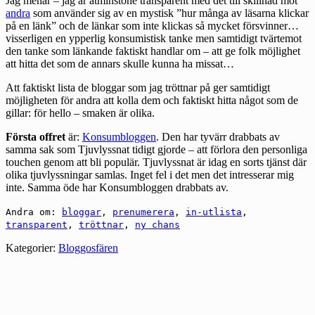
Jag menar – jag är åtminstone transparent med det till skillnad mot
andra
som använder sig av en mystisk ”hur många av läsarna klickar
på en länk” och de länkar som inte klickas så mycket försvinner…
visserligen en ypperlig konsumistisk tanke men samtidigt tvärtemot
den tanke som länkande faktiskt handlar om – att ge folk möjlighet
att hitta det som de annars skulle kunna ha missat…
Att faktiskt lista de bloggar som jag tröttnar på ger samtidigt
möjligheten för andra att kolla dem och faktiskt hitta något som de
gillar: för hello – smaken är olika.
Första offret
är:
Konsumbloggen
. Den har tyvärr drabbats av
samma sak som Tjuvlyssnat tidigt gjorde – att förlora den personliga
touchen genom att bli populär. Tjuvlyssnat är idag en sorts tjänst där
olika tjuvlyssningar samlas. Inget fel i det men det intresserar mig
inte. Samma öde har Konsumbloggen drabbats av.
Andra om:
bloggar
,
prenumerera
,
in-utlista
,
transparent
,
tröttnar
,
ny chans
Kategorier:
Bloggosfären