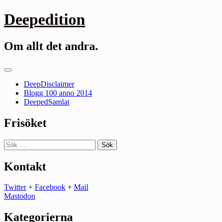
Gå
Deepedition
till
innehåll
Om allt det andra.
Primär
meny
DeepDisclaimer
Blogg 100 anno 2014
DeepedSamlat
Frisöket
Sök
efter:
Kontakt
Twitter
+
Facebook
+
Mail
Mastodon
Kategorierna