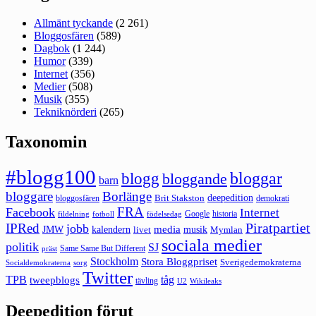
Allmänt tyckande
(2 261)
Bloggosfären
(589)
Dagbok
(1 244)
Humor
(339)
Internet
(356)
Medier
(508)
Musik
(355)
Tekniknörderi
(265)
Taxonomin
#blogg100
bloggar
blogg
bloggande
barn
bloggare
Borlänge
deepedition
Brit Stakston
bloggosfären
demokrati
FRA
Facebook
Internet
Google
historia
fildelning
fotboll
födelsedag
Piratpartiet
IPRed
jobb
kalendern
media
JMW
livet
musik
Mymlan
sociala medier
politik
SJ
Same Same But Different
präst
Stockholm
Stora Bloggpriset
Sverigedemokraterna
sorg
Socialdemokraterna
Twitter
TPB
tåg
tweepblogs
tävling
U2
Wikileaks
Deepedition förut