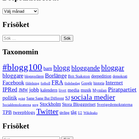
Deepedition
förut
Frisöket
Sök
efter:
Taxonomin
#blogg100
bloggar
blogg
bloggande
barn
bloggare
Borlänge
deepedition
Brit Stakston
bloggosfären
demokrati
FRA
Facebook
Internet
Google
historia
fildelning
fotboll
födelsedag
Piratpartiet
IPRed
jobb
kalendern
media
JMW
livet
musik
Mymlan
sociala medier
politik
SJ
Same Same But Different
präst
Stockholm
Stora Bloggpriset
Sverigedemokraterna
sorg
Socialdemokraterna
Twitter
TPB
tåg
tweepblogs
tävling
U2
Wikileaks
Frisöket
Sök