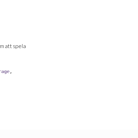
om att spela
rage
,