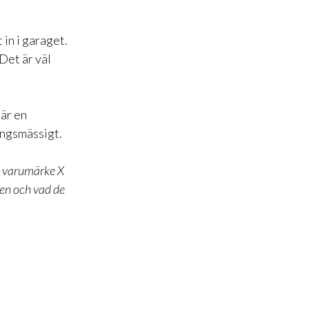
in i garaget.
 Det är väl
 är en
ingsmässigt.
 varumärke X
den och vad de