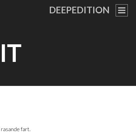
DEEPEDITION
PRIM
MEN
IT
 rasande fart.