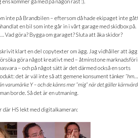
g ens kommer gå med på någon rast :).
om inte på Brandbilen – eftersom då hade ekipaget inte gått 
inhandlat en bil som inte går in i vårt garage med skidbox på.
äg… Vad göra? Bygga om garaget? Sluta att åka skidor?
skrivit klart en del copytexter om ägg. Jag vidhåller att ägg
försöka göra något kreativt med – åtminstone marknadsför
basvara – och på något sätt är det därmed också en sorts
odukt: det är väl inte så att gemene konsument tänker
”hm…
 än varumärke Y – och de känns mer ”mig” när det gäller kärnvär
man borde. Så det är en utmaning.
r där HS lekt med digitalkameran: