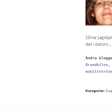
Så har jag köp
det i datorn… e
Andra blogg
Brandbilen
mobiltelefo
Kategorier:
Da