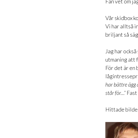
Fan vet om ja
Vår skidbox k
Vi har alltså 
briljant så s
Jag har också 
utmaning att 
För det är en 
lågintressepr
har bättre ägg
står för…”
Fast 
Hittade bilde