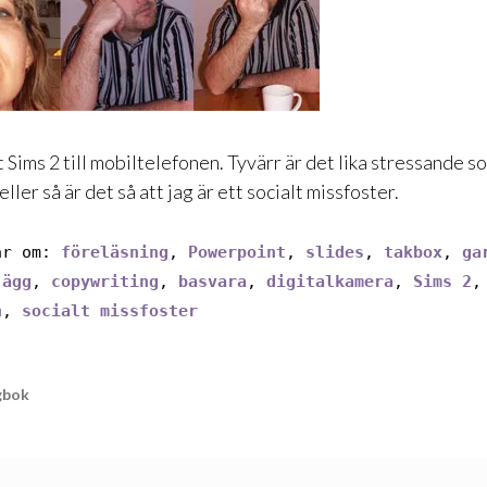
t Sims 2 till mobiltelefonen. Tyvärr är det lika stressande s
ller så är det så att jag är ett socialt missfoster.
ar om:
föreläsning
,
Powerpoint
,
slides
,
takbox
,
ga
,
ägg
,
copywriting
,
basvara
,
digitalkamera
,
Sims 2
,
n
,
socialt missfoster
gbok