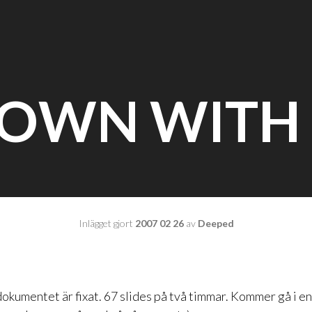
OWN WITH 
Inlägget gjort
2007 02 26
av
Deeped
okumentet är fixat. 67 slides på två timmar. Kommer gå i en