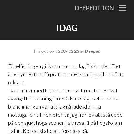
Gå
DEEPEDITION
till
PRI
MEN
innehåll
IDAG
Inlägget gjort
2007 02 26
av
Deeped
Föreläsningen gick som smort. Jag älskar det. Det
är en ynnest att få prata om det som jag gillar bäst:
reklam.
Två timmar med tio minuters rast i mitten. En väl
avvägd föreläsning innehållsmässigt sett – enda
blanchmangen var att jag råkade glömma
mottagaren till remoten så jag fick lov att stå uppe
på den sjukt höga scenen i skrivsal 1 på högskolan i
Falun. Korkat ställe att föreläsa på.