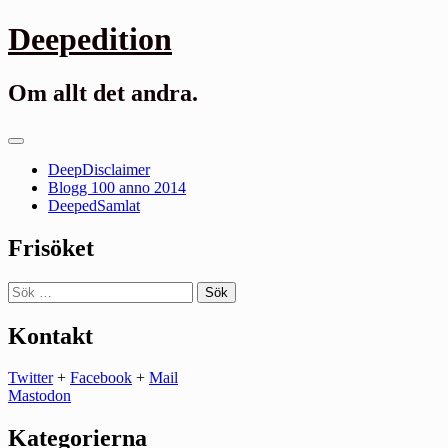
Gå
Deepedition
till
innehåll
Om allt det andra.
Primär
meny
DeepDisclaimer
Blogg 100 anno 2014
DeepedSamlat
Frisöket
Sök
efter:
Kontakt
Twitter
+
Facebook
+
Mail
Mastodon
Kategorierna