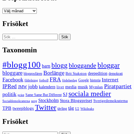
Deepedition
förut
Frisöket
Sök
efter:
Taxonomin
#blogg100
bloggar
blogg
bloggande
barn
bloggare
Borlänge
deepedition
Brit Stakston
bloggosfären
demokrati
FRA
Facebook
Internet
Google
historia
fildelning
fotboll
födelsedag
Piratpartiet
IPRed
jobb
kalendern
media
JMW
livet
musik
Mymlan
sociala medier
politik
SJ
Same Same But Different
präst
Stockholm
Stora Bloggpriset
Sverigedemokraterna
sorg
Socialdemokraterna
Twitter
TPB
tåg
tweepblogs
tävling
U2
Wikileaks
Frisöket
Sök