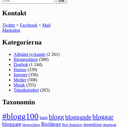
efter:
Kontakt
Twitter
+
Facebook
+
Mail
Mastodon
Kategorierna
Allmänt tyckande
(2 261)
Bloggosfären
(589)
Dagbok
(1 244)
Humor
(339)
Internet
(356)
Medier
(508)
Musik
(355)
Tekniknörderi
(265)
Taxonomin
#blogg100
bloggar
blogg
bloggande
barn
bloggare
Borlänge
deepedition
Brit Stakston
bloggosfären
demokrati