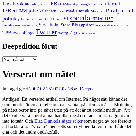
FRA
Facebook
Internet
Google
historia
fildelning
fotboll
födelsedag
Piratpartiet
IPRed
jobb
kalendern
media
JMW
livet
musik
Mymlan
sociala medier
politik
SJ
Same Same But Different
präst
Stockholm
Stora Bloggpriset
Sverigedemokraterna
sorg
Socialdemokraterna
Twitter
TPB
tåg
tweepblogs
tävling
U2
Wikileaks
Deepedition förut
Deepedition
förut
Verserat om nätet
Inlägget gjort
2007 02 25
2007 02 26
av
Deeped
Äntligen! En verserad artikel om Internet. På något sätt känns det
som om det är en artikel som man väntat på i fem-sju år… Mobbing
på nätet beror inte på nätet utan på att det är ett socialt medium. Att
det skulle vara något annat handlar mest om rädslan för något man
inte förstår. Och
Elza Dunkels säger saker
som några av oss försökt
att förklara för ”vuxna” men setts som nyliberala ivrare för både det
ena och det andra ondskefulla.