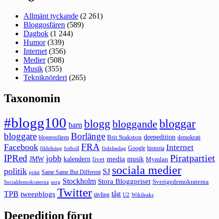
Allmänt tyckande
(2 261)
Bloggosfären
(589)
Dagbok
(1 244)
Humor
(339)
Internet
(356)
Medier
(508)
Musik
(355)
Tekniknörderi
(265)
Taxonomin
#blogg100
bloggar
blogg
bloggande
barn
bloggare
Borlänge
deepedition
Brit Stakston
bloggosfären
demokrati
FRA
Facebook
Internet
Google
historia
fildelning
fotboll
födelsedag
Piratpartiet
IPRed
jobb
kalendern
media
JMW
livet
musik
Mymlan
sociala medier
politik
SJ
Same Same But Different
präst
Stockholm
Stora Bloggpriset
Sverigedemokraterna
sorg
Socialdemokraterna
Twitter
TPB
tåg
tweepblogs
tävling
U2
Wikileaks
Deepedition förut