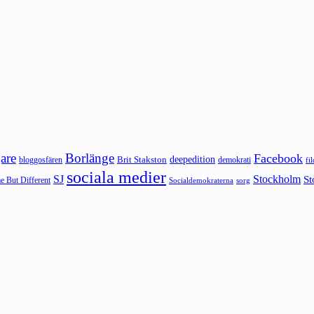
are
Borlänge
Facebook
deepedition
Brit Stakston
bloggosfären
demokrati
fi
sociala medier
SJ
Stockholm
St
 But Different
sorg
Socialdemokraterna