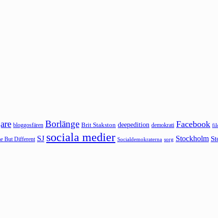
are
Borlänge
Facebook
deepedition
Brit Stakston
bloggosfären
demokrati
fi
sociala medier
SJ
Stockholm
St
 But Different
sorg
Socialdemokraterna