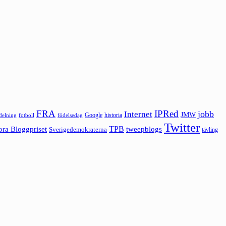
FRA
IPRed
jobb
Internet
JMW
Google
historia
ldelning
fotboll
födelsedag
Twitter
ora Bloggpriset
TPB
tweepblogs
Sverigedemokraterna
tävling