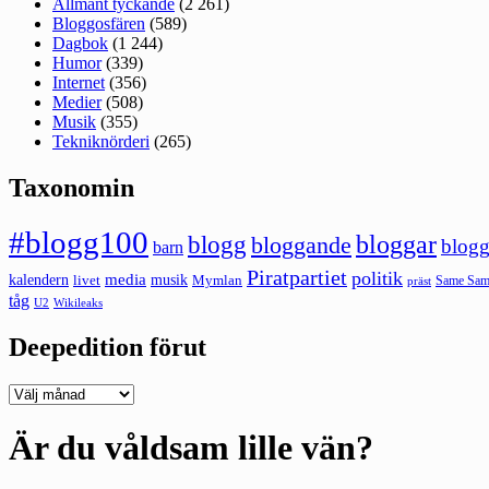
Allmänt tyckande
(2 261)
Bloggosfären
(589)
Dagbok
(1 244)
Humor
(339)
Internet
(356)
Medier
(508)
Musik
(355)
Tekniknörderi
(265)
Taxonomin
#blogg100
bloggar
blogg
bloggande
blogg
barn
Piratpartiet
politik
kalendern
media
livet
musik
Mymlan
Same Same
präst
tåg
U2
Wikileaks
Deepedition förut
Deepedition
förut
Är du våldsam lille vän?