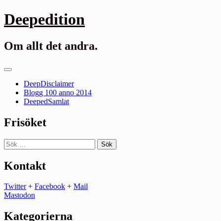
Gå
Deepedition
till
innehåll
Om allt det andra.
Primär
meny
DeepDisclaimer
Blogg 100 anno 2014
DeepedSamlat
Frisöket
Sök
efter:
Kontakt
Twitter
+
Facebook
+
Mail
Mastodon
Kategorierna