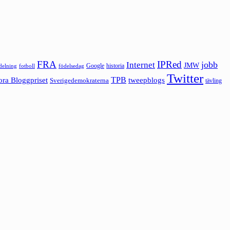
FRA
IPRed
jobb
Internet
JMW
Google
historia
ldelning
fotboll
födelsedag
Twitter
ora Bloggpriset
TPB
tweepblogs
Sverigedemokraterna
tävling