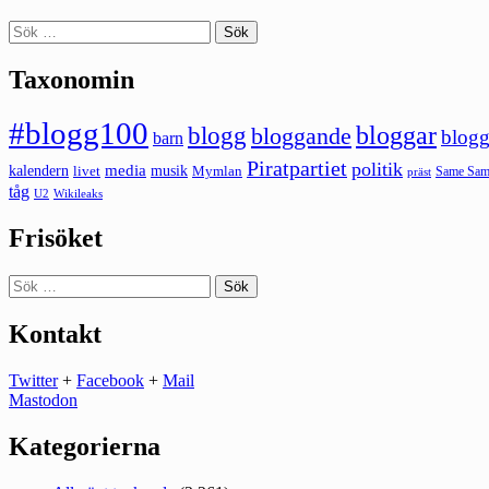
Sök
efter:
Taxonomin
#blogg100
bloggar
blogg
bloggande
blogg
barn
Piratpartiet
politik
kalendern
media
livet
musik
Mymlan
Same Same
präst
tåg
U2
Wikileaks
Frisöket
Sök
efter:
Kontakt
Twitter
+
Facebook
+
Mail
Mastodon
Kategorierna