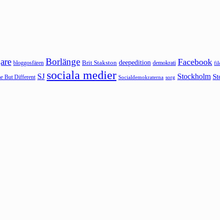
are
Borlänge
Facebook
deepedition
Brit Stakston
bloggosfären
demokrati
fi
sociala medier
SJ
Stockholm
St
 But Different
sorg
Socialdemokraterna