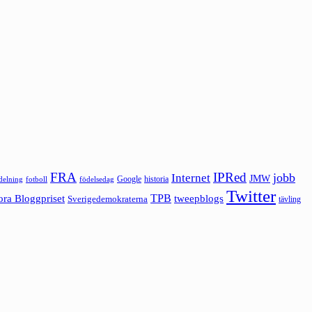
FRA
IPRed
jobb
Internet
JMW
Google
historia
ldelning
fotboll
födelsedag
Twitter
ora Bloggpriset
TPB
tweepblogs
Sverigedemokraterna
tävling