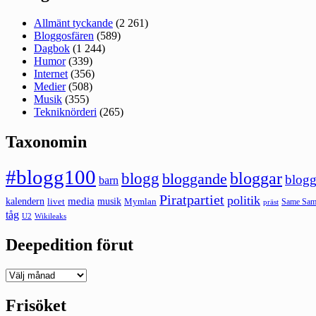
Allmänt tyckande
(2 261)
Bloggosfären
(589)
Dagbok
(1 244)
Humor
(339)
Internet
(356)
Medier
(508)
Musik
(355)
Tekniknörderi
(265)
Taxonomin
#blogg100
bloggar
blogg
bloggande
blogg
barn
Piratpartiet
politik
kalendern
media
livet
musik
Mymlan
Same Same
präst
tåg
U2
Wikileaks
Deepedition förut
Deepedition
förut
Frisöket