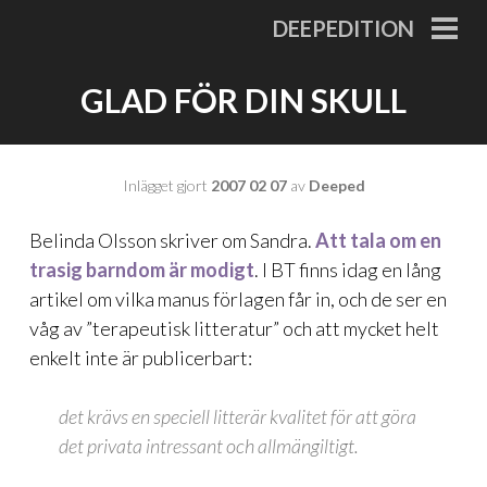
Gå
DEEPEDITION
till
PRI
MEN
innehåll
GLAD FÖR DIN SKULL
Inlägget gjort
2007 02 07
av
Deeped
Belinda Olsson skriver om Sandra.
Att tala om en
trasig barndom är modigt
. I BT finns idag en
lång
artikel
om vilka manus förlagen får in, och de ser en
våg av ”terapeutisk litteratur” och att mycket helt
enkelt inte är publicerbart:
det krävs en speciell litterär kvalitet för att göra
det privata intressant och allmängiltigt.