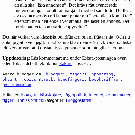
att alla ska ”läsa annonsen”. Det krävs rätt avancerade
undersökningar för att kunna gå ut med ett sånt löfte. De flesta
av oss mer seriösa reklamare pratar om ”potentiella kontakter”
eftersom man helt enkelt vet att alla inte läser en annons. Det
borde han veta som varit ”copywriter”…
Det här verkar vara klassiskt bondfångeri om ni frågar mig. Och nu
antar jag att även jag blir polisanmäld av denne Struck vars politiska
idé verkar vara att konstant tysta personer som inte gillar honom.
Uppdatering
: Läs kommentarerna under Esbati-postningen ovan
eller Tobias debatt-teknik hos
Sakine
. Jösses…
Andra bloggar om:
bloggare
,
tiggeri
,
sponsring
,
oklart
,
Tobias Struck
,
bondfångeri
,
besökssiffror
,
polisanmälan
Etiketter:
bloggare
,
hästskojare
,
högerpolitik
,
Internet
,
kommentarer
,
tiggeri
,
Tobias Struck
Kategorier:
Bloggosfären