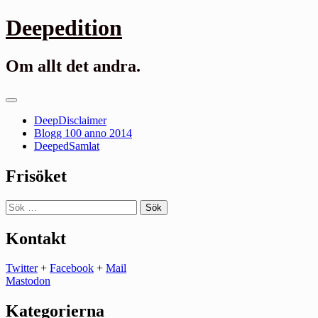
Gå
Deepedition
till
innehåll
Om allt det andra.
Primär
meny
DeepDisclaimer
Blogg 100 anno 2014
DeepedSamlat
Frisöket
Sök
efter:
Kontakt
Twitter
+
Facebook
+
Mail
Mastodon
Kategorierna