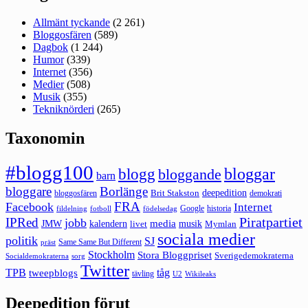
Allmänt tyckande
(2 261)
Bloggosfären
(589)
Dagbok
(1 244)
Humor
(339)
Internet
(356)
Medier
(508)
Musik
(355)
Tekniknörderi
(265)
Taxonomin
#blogg100
bloggar
blogg
bloggande
barn
bloggare
Borlänge
deepedition
Brit Stakston
bloggosfären
demokrati
FRA
Facebook
Internet
Google
historia
fildelning
fotboll
födelsedag
Piratpartiet
IPRed
jobb
kalendern
media
JMW
livet
musik
Mymlan
sociala medier
politik
SJ
Same Same But Different
präst
Stockholm
Stora Bloggpriset
Sverigedemokraterna
sorg
Socialdemokraterna
Twitter
TPB
tåg
tweepblogs
tävling
U2
Wikileaks
Deepedition förut