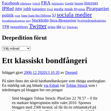
FRA
Facebook
Internet
Google
historia
fildelning
fotboll
födelsedag
Piratpartiet
IPRed
jobb
kalendern
media
JMW
livet
musik
Mymlan
sociala medier
politik
SJ
Same Same But Different
präst
Stockholm
Stora Bloggpriset
Sverigedemokraterna
sorg
Socialdemokraterna
Twitter
TPB
tåg
tweepblogs
tävling
U2
Wikileaks
Deepedition förut
Deepedition
förut
Ett klassiskt bondfångeri
Inlägget gjort
2006 12 29
2013 10 20
av
Deeped
På nätet finns det såväl hästhandlarskojare som riktiga snedseglare.
En märklig sak jag hittade
via Esbati
var
Tobias Struck
som i
inledningen på bloggen ber om pengar:
Stöd bloggen Tobias Struck: PlusGiro 22 78 57 – 0 för
en starkare högeropinion inför valet 2010. Sponsra
bloggen med 2500 kronor, så får du en reklamskylt på