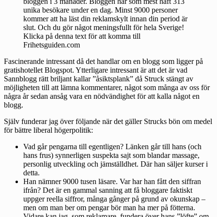
bloggen i 3 månader. Bloggen har som mest haft 313
unika besökare under en dag. Minst 9000 personer
kommer att ha läst din reklamskylt innan din period är
slut. Och du gör något meningsfullt för hela Sverige!
Klicka på denna text för att komma till
Frihetsguiden.com
Fascinerande intressant då det handlar om en blogg som ligger på
gratishotellet Blogspot. Ytterligare intressant är att det är vad
Sannblogg rätt briljant kallar ”
åsiktsplank
” då Struck stängt av
möjligheten till att lämna kommentarer, något som många av oss för
några år sedan ansåg vara en nödvändighet för att kalla något en
blogg.
Själv funderar jag över följande när det gäller Strucks bön om medel
för bättre liberal högerpolitik:
Vad går pengarna till egentligen? Länken går till hans (och
hans frus) synnerligen suspekta sajt som blandar massage,
personlig utveckling och jämställdhet. Där han säljer kurser i
detta.
Han nämner 9000 tusen läsare. Var har han fått den siffran
ifrån? Det är en gammal sanning att få bloggare faktiskt
uppger reella siffror, många gånger på grund av okunskap –
men om man ber om pengar bör man ha mer på fötterna.
Vidare kan jag, som reklamare, fundera över hans ”löfte” om