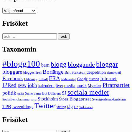
Deepedition
förut
Frisöket
Sök
efter:
Taxonomin
#blogg100
bloggar
blogg
bloggande
barn
bloggare
Borlänge
deepedition
Brit Stakston
bloggosfären
demokrati
FRA
Facebook
Internet
Google
historia
fildelning
fotboll
födelsedag
Piratpartiet
IPRed
jobb
kalendern
media
JMW
livet
musik
Mymlan
sociala medier
politik
SJ
Same Same But Different
präst
Stockholm
Stora Bloggpriset
Sverigedemokraterna
sorg
Socialdemokraterna
Twitter
TPB
tåg
tweepblogs
tävling
U2
Wikileaks
Frisöket
Sök