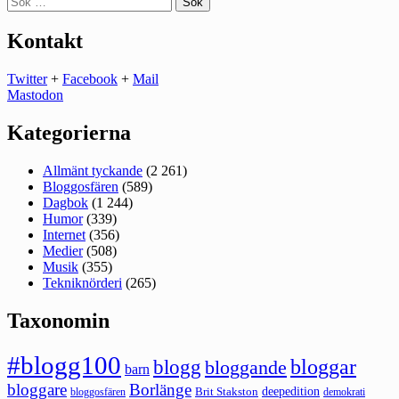
efter:
Kontakt
Twitter
+
Facebook
+
Mail
Mastodon
Kategorierna
Allmänt tyckande
(2 261)
Bloggosfären
(589)
Dagbok
(1 244)
Humor
(339)
Internet
(356)
Medier
(508)
Musik
(355)
Tekniknörderi
(265)
Taxonomin
#blogg100
bloggar
blogg
bloggande
barn
bloggare
Borlänge
deepedition
Brit Stakston
bloggosfären
demokrati