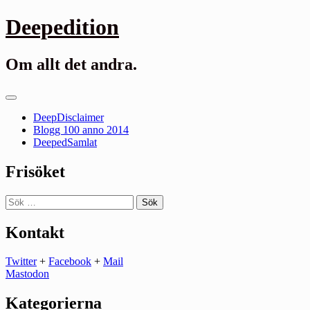
Gå
Deepedition
till
innehåll
Om allt det andra.
Primär
meny
DeepDisclaimer
Blogg 100 anno 2014
DeepedSamlat
Frisöket
Sök
efter:
Kontakt
Twitter
+
Facebook
+
Mail
Mastodon
Kategorierna