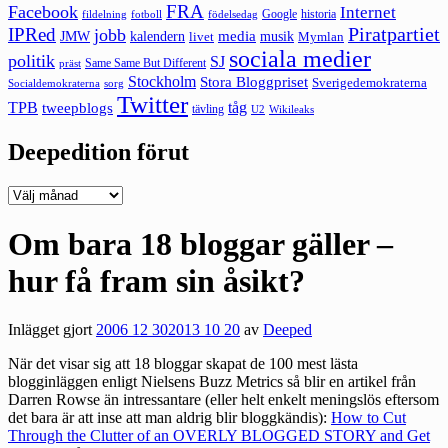
FRA
Facebook
Internet
Google
historia
fildelning
fotboll
födelsedag
Piratpartiet
IPRed
jobb
kalendern
media
JMW
livet
musik
Mymlan
sociala medier
politik
SJ
Same Same But Different
präst
Stockholm
Stora Bloggpriset
Sverigedemokraterna
sorg
Socialdemokraterna
Twitter
TPB
tåg
tweepblogs
tävling
U2
Wikileaks
Deepedition förut
Deepedition
förut
Om bara 18 bloggar gäller –
hur få fram sin åsikt?
Inlägget gjort
2006 12 30
2013 10 20
av
Deeped
När det visar sig att
18 bloggar skapat de 100 mest lästa
blogginläggen
enligt Nielsens Buzz Metrics så blir en artikel från
Darren Rowse än intressantare (eller helt enkelt meningslös eftersom
det bara är att inse att man aldrig blir bloggkändis):
How to Cut
Through the Clutter of an OVERLY BLOGGED STORY and Get