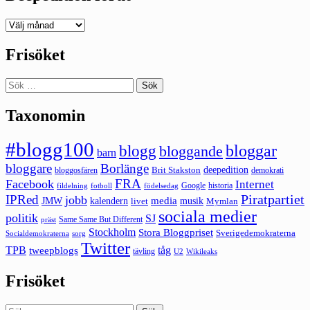
Deepedition
förut
Frisöket
Sök
efter:
Taxonomin
#blogg100
bloggar
blogg
bloggande
barn
bloggare
Borlänge
deepedition
Brit Stakston
bloggosfären
demokrati
FRA
Facebook
Internet
Google
historia
fildelning
fotboll
födelsedag
Piratpartiet
IPRed
jobb
kalendern
media
JMW
livet
musik
Mymlan
sociala medier
politik
SJ
Same Same But Different
präst
Stockholm
Stora Bloggpriset
Sverigedemokraterna
sorg
Socialdemokraterna
Twitter
TPB
tåg
tweepblogs
tävling
U2
Wikileaks
Frisöket
Sök