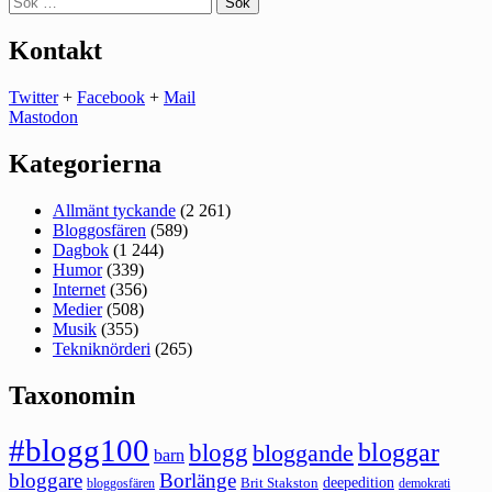
efter:
Kontakt
Twitter
+
Facebook
+
Mail
Mastodon
Kategorierna
Allmänt tyckande
(2 261)
Bloggosfären
(589)
Dagbok
(1 244)
Humor
(339)
Internet
(356)
Medier
(508)
Musik
(355)
Tekniknörderi
(265)
Taxonomin
#blogg100
bloggar
blogg
bloggande
barn
bloggare
Borlänge
deepedition
Brit Stakston
bloggosfären
demokrati