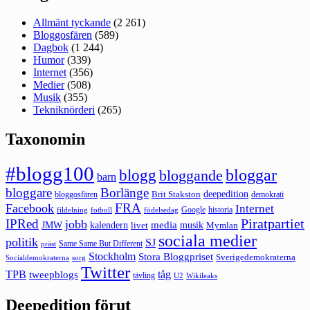
Allmänt tyckande
(2 261)
Bloggosfären
(589)
Dagbok
(1 244)
Humor
(339)
Internet
(356)
Medier
(508)
Musik
(355)
Tekniknörderi
(265)
Taxonomin
#blogg100
bloggar
blogg
bloggande
barn
bloggare
Borlänge
deepedition
Brit Stakston
bloggosfären
demokrati
FRA
Facebook
Internet
Google
historia
fildelning
fotboll
födelsedag
Piratpartiet
IPRed
jobb
kalendern
media
JMW
livet
musik
Mymlan
sociala medier
politik
SJ
Same Same But Different
präst
Stockholm
Stora Bloggpriset
Sverigedemokraterna
sorg
Socialdemokraterna
Twitter
TPB
tåg
tweepblogs
tävling
U2
Wikileaks
Deepedition förut