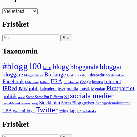
Deepedition
förut
Frisöket
Sök
efter:
Taxonomin
#blogg100
bloggar
blogg
bloggande
barn
bloggare
Borlänge
deepedition
Brit Stakston
bloggosfären
demokrati
FRA
Facebook
Internet
Google
historia
fildelning
fotboll
födelsedag
Piratpartiet
IPRed
jobb
kalendern
media
JMW
livet
musik
Mymlan
sociala medier
politik
SJ
Same Same But Different
präst
Stockholm
Stora Bloggpriset
Sverigedemokraterna
sorg
Socialdemokraterna
Twitter
TPB
tåg
tweepblogs
tävling
U2
Wikileaks
Frisöket
Sök