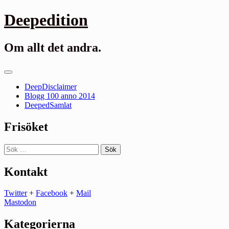
Gå
Deepedition
till
innehåll
Om allt det andra.
Primär
meny
DeepDisclaimer
Blogg 100 anno 2014
DeepedSamlat
Frisöket
Sök
efter:
Kontakt
Twitter
+
Facebook
+
Mail
Mastodon
Kategorierna