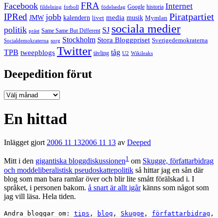
FRA
Facebook
Internet
Google
historia
fildelning
fotboll
födelsedag
Piratpartiet
IPRed
jobb
kalendern
media
JMW
livet
musik
Mymlan
sociala medier
politik
SJ
Same Same But Different
präst
Stockholm
Stora Bloggpriset
Sverigedemokraterna
sorg
Socialdemokraterna
Twitter
TPB
tåg
tweepblogs
tävling
U2
Wikileaks
Deepedition förut
Deepedition
förut
En hittad
Inlägget gjort
2006 11 13
2006 11 13
av
Deeped
1
Mitt i den
gigantiska bloggdiskussionen
om
Skugge, författarbidrag
och moddeliberalistisk pseudoskattepolitik
så hittar jag en sån där
blog som man bara ramlar över och blir lite smått förälskad i. I
språket, i personen bakom.
å snart är allt igår
känns som något som
jag vill läsa. Hela tiden.
Andra bloggar om:
tips
,
blog
,
Skugge
,
författarbidrag
,