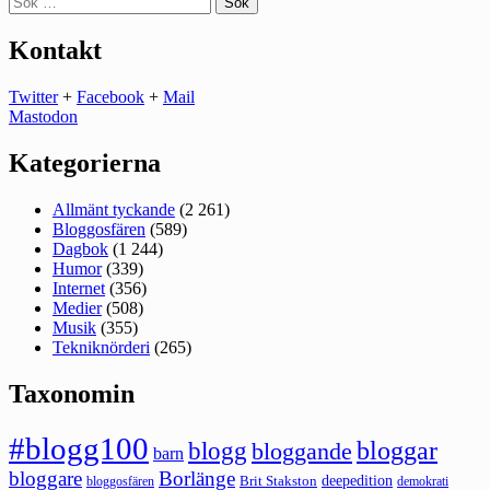
efter:
Kontakt
Twitter
+
Facebook
+
Mail
Mastodon
Kategorierna
Allmänt tyckande
(2 261)
Bloggosfären
(589)
Dagbok
(1 244)
Humor
(339)
Internet
(356)
Medier
(508)
Musik
(355)
Tekniknörderi
(265)
Taxonomin
#blogg100
bloggar
blogg
bloggande
barn
bloggare
Borlänge
deepedition
Brit Stakston
bloggosfären
demokrati