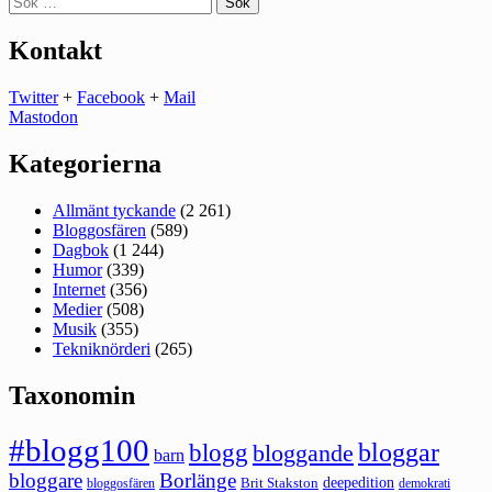
efter:
Kontakt
Twitter
+
Facebook
+
Mail
Mastodon
Kategorierna
Allmänt tyckande
(2 261)
Bloggosfären
(589)
Dagbok
(1 244)
Humor
(339)
Internet
(356)
Medier
(508)
Musik
(355)
Tekniknörderi
(265)
Taxonomin
#blogg100
bloggar
blogg
bloggande
barn
bloggare
Borlänge
deepedition
Brit Stakston
bloggosfären
demokrati