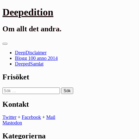
Gå
Deepedition
till
innehåll
Om allt det andra.
Primär
meny
DeepDisclaimer
Blogg 100 anno 2014
DeepedSamlat
Frisöket
Sök
efter:
Kontakt
Twitter
+
Facebook
+
Mail
Mastodon
Kategorierna