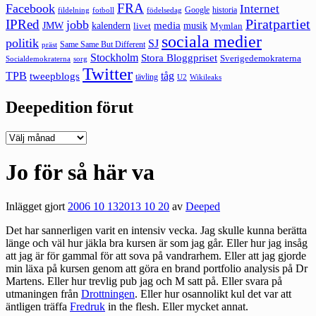
FRA
Facebook
Internet
Google
historia
fildelning
fotboll
födelsedag
Piratpartiet
IPRed
jobb
kalendern
media
JMW
livet
musik
Mymlan
sociala medier
politik
SJ
Same Same But Different
präst
Stockholm
Stora Bloggpriset
Sverigedemokraterna
sorg
Socialdemokraterna
Twitter
TPB
tåg
tweepblogs
tävling
U2
Wikileaks
Deepedition förut
Deepedition
förut
Jo för så här va
Inlägget gjort
2006 10 13
2013 10 20
av
Deeped
Det har sannerligen varit en intensiv vecka. Jag skulle kunna berätta
länge och väl hur jäkla bra kursen är som jag går. Eller hur jag insåg
att jag är för gammal för att sova på vandrarhem. Eller att jag gjorde
min läxa på kursen genom att göra en brand portfolio analysis på Dr
Martens. Eller hur trevlig pub jag och M satt på. Eller svara på
utmaningen från
Drottningen
. Eller hur osannolikt kul det var att
äntligen träffa
Fredruk
in the flesh. Eller mycket annat.