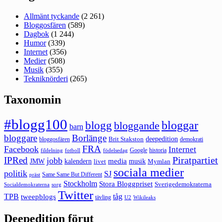
Allmänt tyckande
(2 261)
Bloggosfären
(589)
Dagbok
(1 244)
Humor
(339)
Internet
(356)
Medier
(508)
Musik
(355)
Tekniknörderi
(265)
Taxonomin
#blogg100
bloggar
blogg
bloggande
barn
bloggare
Borlänge
deepedition
Brit Stakston
bloggosfären
demokrati
FRA
Facebook
Internet
Google
historia
fildelning
fotboll
födelsedag
Piratpartiet
IPRed
jobb
kalendern
media
JMW
livet
musik
Mymlan
sociala medier
politik
SJ
Same Same But Different
präst
Stockholm
Stora Bloggpriset
Sverigedemokraterna
sorg
Socialdemokraterna
Twitter
TPB
tåg
tweepblogs
tävling
U2
Wikileaks
Deepedition förut