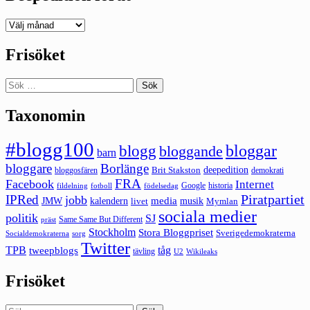
Deepedition
förut
Frisöket
Sök
efter:
Taxonomin
#blogg100
bloggar
blogg
bloggande
barn
bloggare
Borlänge
deepedition
Brit Stakston
bloggosfären
demokrati
FRA
Facebook
Internet
Google
historia
fildelning
fotboll
födelsedag
Piratpartiet
IPRed
jobb
kalendern
media
JMW
livet
musik
Mymlan
sociala medier
politik
SJ
Same Same But Different
präst
Stockholm
Stora Bloggpriset
Sverigedemokraterna
sorg
Socialdemokraterna
Twitter
TPB
tåg
tweepblogs
tävling
U2
Wikileaks
Frisöket
Sök